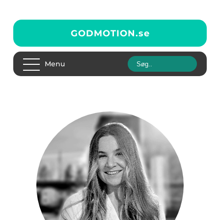
GODMOTION.
se
Menu