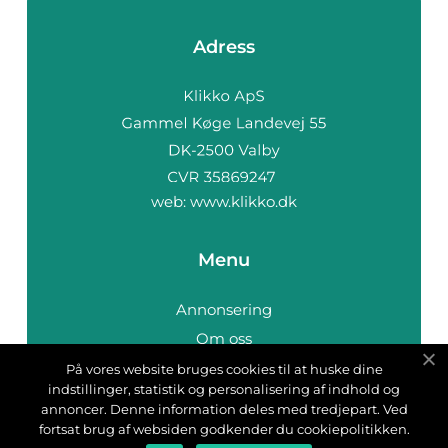
Adress
web:
www.klikko.dk
Menu
Annonsering
Om oss
Cookies
På vores website bruges cookies til at huske dine
indstillinger, statistik og personalisering af indhold og
Kontakta oss
annoncer. Denne information deles med tredjepart. Ved
Sitemap
fortsat brug af websiden godkender du cookiepolitikken.