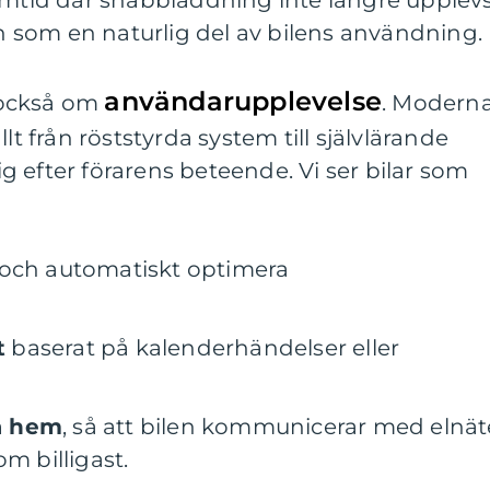
ramtid där snabbladdning inte längre upplev
som en naturlig del av bilens användning.
användarupplevelse
 också om
. Modern
lt från röststyrda system till självlärande
 efter förarens beteende. Vi ser bilar som
och automatiskt optimera
t
baserat på kalenderhändelser eller
a hem
, så att bilen kommunicerar med elnät
m billigast.