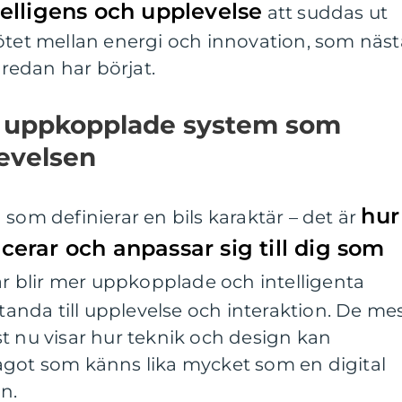
ntelligens och upplevelse
att suddas ut
ötet mellan energi och innovation, som näst
 redan har börjat.
h uppkopplade system som
evelsen
hur
 som definierar en bils karaktär – det är
rar och anpassar sig till dig som
ilar blir mer uppkopplade och intelligenta
standa till upplevelse och interaktion. De me
t nu visar hur teknik och design kan
ågot som känns lika mycket som en digital
n.