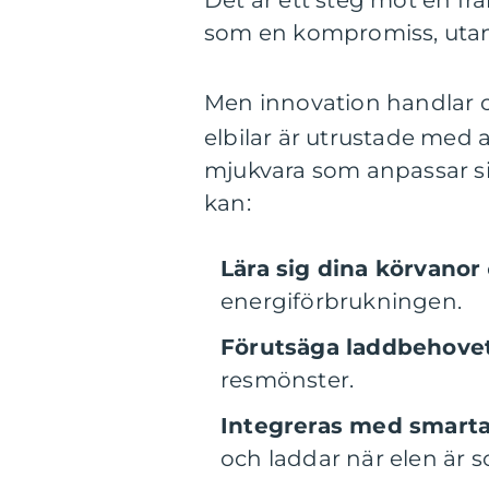
Det är ett steg mot en f
som en kompromiss, utan 
Men innovation handlar
elbilar är utrustade med al
mjukvara som anpassar sig
kan:
Lära sig dina körvanor
energiförbrukningen.
Förutsäga laddbehove
resmönster.
Integreras med smart
och laddar när elen är so