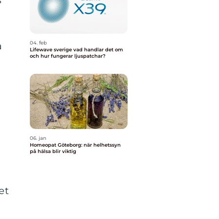
s
04. feb
a
Lifewave sverige vad handlar det om
och hur fungerar ljuspatchar?
06. jan
Homeopat Göteborg: när helhetssyn
på hälsa blir viktig
et