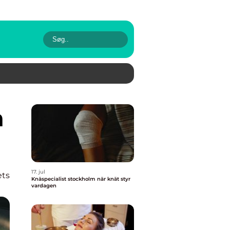
17. jul
ets
Knäspecialist stockholm när knät styr
vardagen