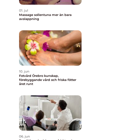
01. jul
Massage sollentuna mer än bara
avslappning
10. jun
Fotvård Örebro kunskap,
förebyggande vård och friska fötter
året runt
06. jun