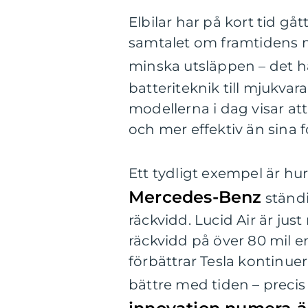
Elbilar har på kort tid gåt
samtalet om framtidens mo
minska utsläppen – det 
batteriteknik till mjukva
modellerna i dag visar at
och mer effektiv än sina 
Ett tydligt exempel är hur
Mercedes-Benz
ständi
räckvidd. Lucid Air är ju
räckvidd på över 80 mil 
förbättrar Tesla kontinuerl
bättre med tiden – preci