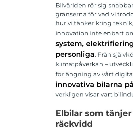
Bilvärlden rör sig snabba
gränserna för vad vi trodd
hur vi tänker kring teknik
innovation inte enbart o
system, elektrifieri
personliga
. Från själv
klimatpåverkan – utveckli
förlängning av vårt digital
innovativa bilarna p
verkligen visar vart bilind
Elbilar som tänje
räckvidd