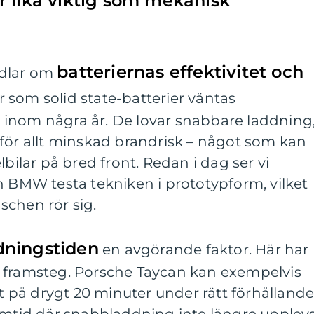
r lika viktig som mekanisk
batteriernas effektivitet och
ndlar om
r som solid state-batterier väntas
inom några år. De lovar snabbare laddning
för allt minskad brandrisk – något som kan
lbilar på bred front. Redan i dag ser vi
h BMW testa tekniken i prototypform, vilket
schen rör sig.
dningstiden
en avgörande faktor. Här har
ora framsteg. Porsche Taycan kan exempelvis
nt på drygt 20 minuter under rätt förhållande