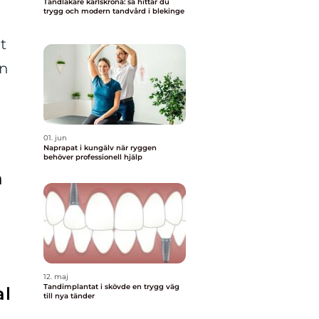
Tandläkare karlskrona: så hittar du
trygg och modern tandvård i blekinge
t
ån
01. jun
Naprapat i kungälv när ryggen
behöver professionell hjälp
h
12. maj
Tandimplantat i skövde en trygg väg
al
till nya tänder