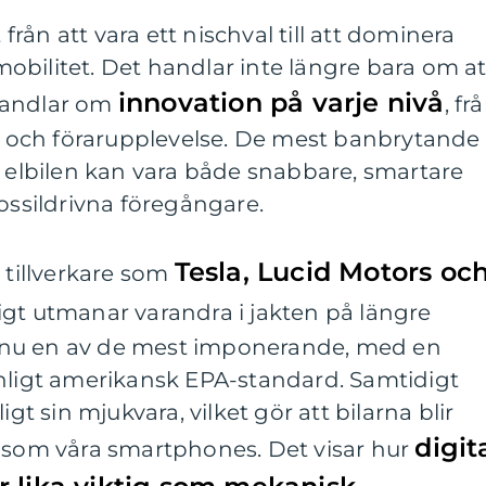
t från att vara ett nischval till att dominera
bilitet. Det handlar inte längre bara om at
innovation på varje nivå
handlar om
, fr
ra och förarupplevelse. De mest banbrytande
t elbilen kan vara både snabbare, smartare
fossildrivna föregångare.
Tesla, Lucid Motors oc
 tillverkare som
gt utmanar varandra i jakten på längre
st nu en av de mest imponerande, med en
enligt amerikansk EPA-standard. Samtidigt
igt sin mjukvara, vilket gör att bilarna blir
digit
s som våra smartphones. Det visar hur