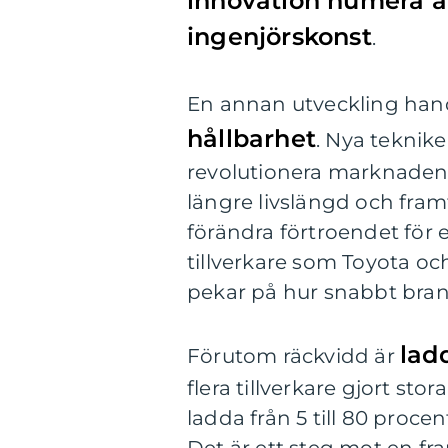
innovation numera ä
ingenjörskonst
.
En annan utveckling ha
hållbarhet
. Nya teknike
revolutionera marknaden 
längre livslängd och fram
förändra förtroendet för e
tillverkare som Toyota oc
pekar på hur snabbt bran
lad
Förutom räckvidd är
flera tillverkare gjort st
ladda från 5 till 80 proce