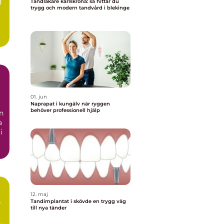
g
Tandläkare karlskrona: så hittar du
trygg och modern tandvård i blekinge
01. jun
Naprapat i kungälv när ryggen
behöver professionell hjälp
n
a
i
12. maj
Tandimplantat i skövde en trygg väg
r
till nya tänder