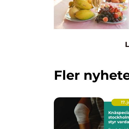
L
Fler nyhet
17. j
Knäspecia
stockholm när kn
styr vard