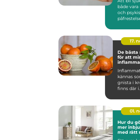
Att bli sj
både vara 
och psyki
påfrestels
Sjukskrivn
17. 
De bästa
för att m
inflammat
kroppen
Inflammat
kännas so
gnista i k
finns där i
bakgrund
p&ari...
01. 
Hur du gö
mer inbj
med rätt