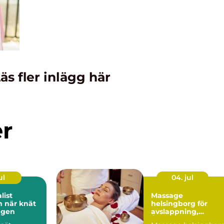
äs fler inlägg här
er
ul
04. jul
list
Massage
ät
helsingborg för
agen
avslappning,
Återhämtning och