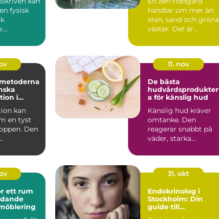
ukskriven kan
En zen-trädgård
en fysisk
handlar om mer än
sk
sten, sand och gröna
e.
växter. Det är...
ingen kan...
nov
11. nov
 metoderna
De bästa
inska
hudvårdsprodukte
ion i
a för känslig hud
ion kan
Känslig hud kräver
m en tyst
omtanke. Den
roppen. Den
reagerar snabbt på
väder, starka
en och
ingredienser o...
nov
31. okt
r ett rum
Endokrinolog i
udande
Stockholm: Din
 möblering
guide till
hormonhälsa