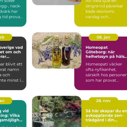
m söker
Att vara sjuk en
rygg-, nack-
längre tid påverkar
dvärk har
både ekonomi,
 tid provat
vardag och
dlingar ...
självkänsla. Många
vet ungefär hur sju...
feb
06. jan
erige vad
Homeopat
det om och
Göteborg: när
rar
helhetssyn på hälsa
ar?
blir viktig
ar blivit ett
Homeopati väcker
erat namn
ofta nyfikenhet,
a och
särskilt hos personer
inte minst i
som har provat
öretaget ä...
mycket inom vå...
dec
28. nov
g vid
Så här skapar du e
ing: Vilka
avkopplande zen-
gsmöjlighet
trädgård i din
et?
trädgård