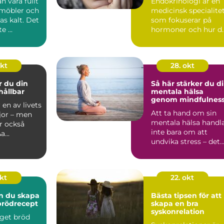
n vara fullt
Endokrinologi är en
 möbler och
medicinsk specialite
s kalt. Det
som fokuserar på
e ...
hormoner och hur d
påve...
okt
28. okt
r du din
Så här stärker du d
hållbar
mentala hälsa
genom mindfulnes
 en av livets
Att ta hand om sin
jor – men
mentala hälsa handl
r också
inte bara om att
...
undvika stress – det
handlar om...
okt
22. okt
n du skapa
Bästa tipsen för att
brödrecept
skapa en bra
syskonrelation
eget bröd