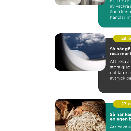
Ett rum ka
av vackra
ändå känna
handlar int
29. 
Så här gö
resa mer 
Att resa är
stora gläd
det lämna
avtryck p&a
27. 
Så här ka
en egen 
Att baka 