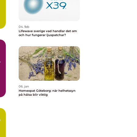
04. feb
Lifewave sverige vad handlar det om
och hur fungerar ljuspatchar?
06. jan
Homeopat Göteborg: när helhetssyn
på hälsa blir viktig
n