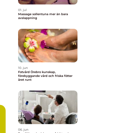
01. jul
Massage sollentuna mer än bara
avslappning
10. jun
Fotvård Örebro kunskap,
förebyggande vård och friska fötter
året runt
06. jun