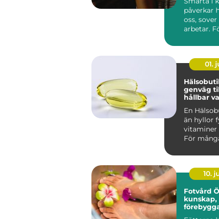
Smärta i 
påverkar h
oss, sover
arbetar. F
Stockholm
trappor, p
01. j
Hälsobutik 
genväg ti
hållbar v
En Hälsob
än hyllor 
vitaminer 
För många
den som e
kunskap...
10. 
Fotvård 
kunskap,
förebygg
och friska