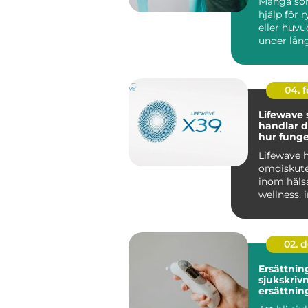
Många so
hjälp för 
eller huvu
under lång
olika behan
04. 
Lifewave sv
handlar 
hur funge
ljuspatch
Lifewave h
omdiskut
inom häls
wellness, 
Sverige. F
02. 
Ersättnin
sjukskrivn
ersättnin
er finns d