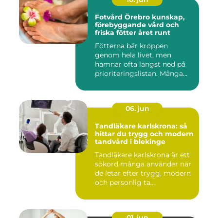
Fotvård Örebro kunskap,
förebyggande vård och
friska fötter året runt
Fötterna bär kroppen
genom hela livet, men
hamnar ofta längst ned på
prioriteringslistan. Många
söke...
06. jun
Tandläkare karlskrona: så
hittar du trygg och modern
tandvård i blekinge
Tandläkare karlskrona är ett
sökord många använder när
de letar efter trygg, modern
och personlig ta...
01. jun