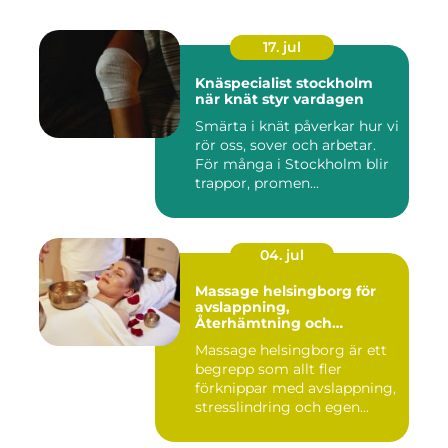
17. jul
Knäspecialist stockholm
när knät styr vardagen
Smärta i knät påverkar hur vi
rör oss, sover och arbetar.
För många i Stockholm blir
trappor, promen...
04. jul
Massage helsingborg för
avslappning,
Återhämtning och
välmående
Massage helsingborg är ett
begrepp som allt fler
förknippar med avslappning,
stresslindring och egen...