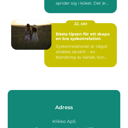
sprider sig i köket. Det är...
22. okt
Bästa tipsen för att skapa
en bra syskonrelation
Syskonrelationer är något
alldeles särskilt – en
blandning av kärlek, kon...
Adress