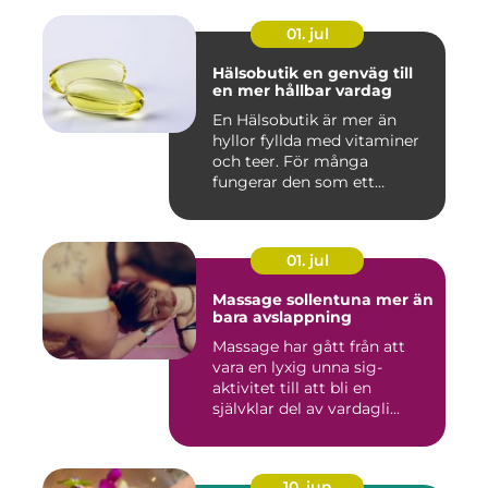
01. jul
Hälsobutik en genväg till
en mer hållbar vardag
En Hälsobutik är mer än
hyllor fyllda med vitaminer
och teer. För många
fungerar den som ett
kunskap...
01. jul
Massage sollentuna mer än
bara avslappning
Massage har gått från att
vara en lyxig unna sig-
aktivitet till att bli en
självklar del av vardagli...
10. jun