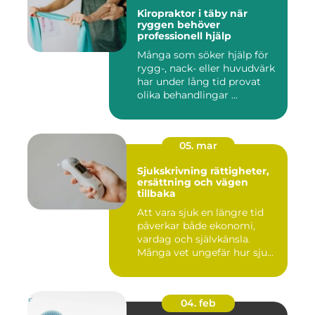
Kiropraktor i täby när
ryggen behöver
professionell hjälp
Många som söker hjälp för
rygg-, nack- eller huvudvärk
har under lång tid provat
olika behandlingar ...
05. mar
Sjukskrivning rättigheter,
ersättning och vägen
tillbaka
Att vara sjuk en längre tid
påverkar både ekonomi,
vardag och självkänsla.
Många vet ungefär hur sju...
04. feb