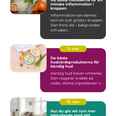
De bästa metoderna för att
minska inflammation i
kroppen
Inflammation kan kännas
som en tyst gnista i kroppen.
Den finns där i bakgrunden
och p&ari...
11. nov
De bästa
hudvårdsprodukterna för
känslig hud
Känslig hud kräver omtanke.
Den reagerar snabbt på
väder, starka ingredienser o...
01. nov
Hur du gör ett rum mer
inbjudande med rätt