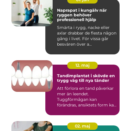
Naprapat i kungälv när
ryggen behöver
professionell hjälp
Smärta i rygg, nacke eller
axlar drabbar de flesta någon
gång i livet. För vissa går
besvären över a...
12. maj
Tandimplantat i skövde en
trygg väg till nya tänder
Att förlora en tand påverkar
mer än leendet.
Tuggförmågan kan
förändras, ansiktets form kan
skifta o...
02. maj