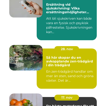
Ersättning vid
sjukskrivning: Vilka
ersättningsmöjligheter
finns det?
Att bli sjukskriven kan både
vara en fysisk och psykisk
påfrestelse. Sjukskrivningen
kan...
28. nov
Så här skapar du en
avkopplande zen-trädgård
i din trädgård
En zen-trädgård handlar om
mer än sten, sand och gröna
växter. Det är...
17. nov