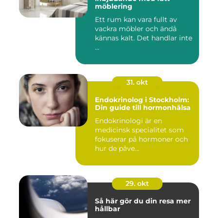
möblering
Ett rum kan vara fullt av
vackra möbler och ändå
kännas kalt. Det handlar inte
...
31. okt
Endokrinolog i Stockholm:
Din guide till hormonhälsa
Endokrinologi är en
medicinsk specialitet som
fokuserar på hormoner och
hur de påve...
29. okt
Så här gör du din resa mer
hållbar