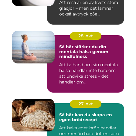
Att resa är en av livets stora
glädjor – men det lämnar
också avtryck p&a...
28. okt
Så här stärker du din
mentala hälsa genom
mindfulness
Att ta hand om sin mentala
hälsa handlar inte bara om
att undvika stress – det
handlar om...
27. okt
Så här kan du skapa en
egen brödrecept
Att baka eget bröd handlar
om mer än bara doften som