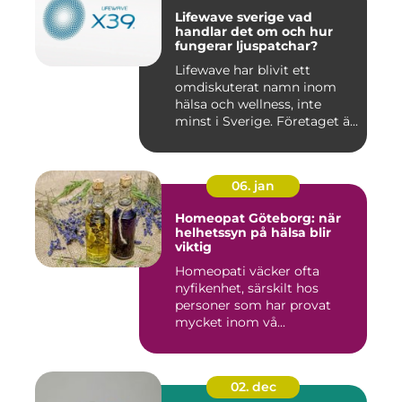
Lifewave sverige vad
handlar det om och hur
fungerar ljuspatchar?
Lifewave har blivit ett
omdiskuterat namn inom
hälsa och wellness, inte
minst i Sverige. Företaget ä...
06. jan
Homeopat Göteborg: när
helhetssyn på hälsa blir
viktig
Homeopati väcker ofta
nyfikenhet, särskilt hos
personer som har provat
mycket inom vå...
02. dec