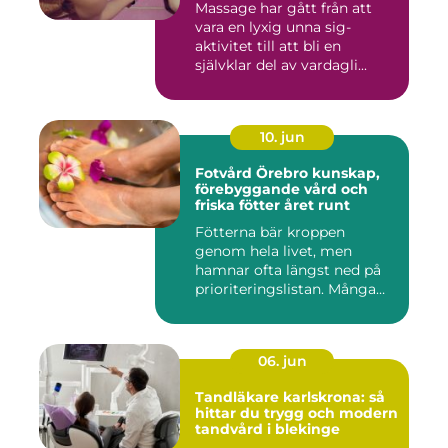
Massage har gått från att
vara en lyxig unna sig-
aktivitet till att bli en
självklar del av vardagli...
10. jun
Fotvård Örebro kunskap,
förebyggande vård och
friska fötter året runt
Fötterna bär kroppen
genom hela livet, men
hamnar ofta längst ned på
prioriteringslistan. Många
söke...
06. jun
Tandläkare karlskrona: så
hittar du trygg och modern
tandvård i blekinge