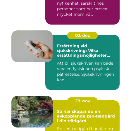
nyfikenhet, särskilt hos
personer som har provat
mycket inom vå...
02. dec
Ersättning vid
sjukskrivning: Vilka
ersättningsmöjligheter
finns det?
Att bli sjukskriven kan både
vara en fysisk och psykisk
påfrestelse. Sjukskrivningen
kan...
28. nov
Så här skapar du en
avkopplande zen-trädgård
i din trädgård
En zen-trädgård handlar om