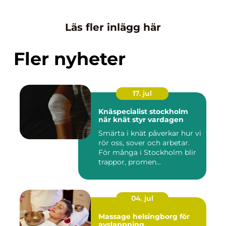
Läs fler inlägg här
Fler nyheter
17. jul
Knäspecialist stockholm
när knät styr vardagen
Smärta i knät påverkar hur vi
rör oss, sover och arbetar.
För många i Stockholm blir
trappor, promen...
04. jul
Massage helsingborg för
avslappning,