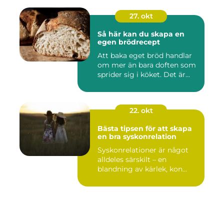
27. okt
Så här kan du skapa en
egen brödrecept
Att baka eget bröd handlar
om mer än bara doften som
sprider sig i köket. Det är...
22. okt
Bästa tipsen för att skapa
en bra syskonrelation
Syskonrelationer är något
alldeles särskilt – en
blandning av kärlek, kon...