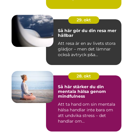
29. okt
Så här gör du din resa mer
hållbar
Att resa är en av livets stora
glädjor – men det lämnar
också avtryck p&a...
28. okt
Så här stärker du din
mentala hälsa genom
mindfulness
Att ta hand om sin mentala
hälsa handlar inte bara om
att undvika stress – det
handlar om...