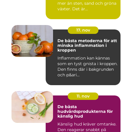
mer än sten, sand och gröna
växter. Det är...
17. nov
De bästa metoderna för att
minska inflammation i
kroppen
Inflammation kan kännas
som en tyst gnista i kroppen.
Den finns där i bakgrunden
och p&ari...
11. nov
De bästa
hudvårdsprodukterna för
känslig hud
Känslig hud kräver omtanke.
Den reagerar snabbt på