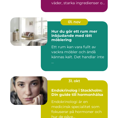
väder, starka ingredienser o...
01. nov
Hur du gör ett rum mer
inbjudande med rätt
möblering
Ett rum kan vara fullt av
vackra möbler och ändå
kännas kalt. Det handlar inte
...
31. okt
Endokrinolog i Stockholm:
Din guide till hormonhälsa
Endokrinologi är en
medicinsk specialitet som
fokuserar på hormoner och
hur de påve...