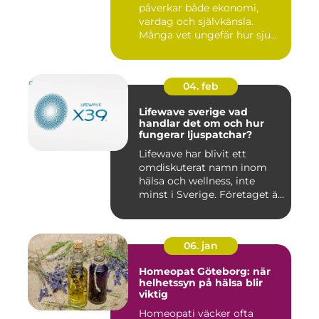
påverkar både ekonomi,
vardag och självkänsla.
Många vet ungefär hur sju...
04. feb
Lifewave sverige vad
handlar det om och hur
fungerar ljuspatchar?
Lifewave har blivit ett
omdiskuterat namn inom
hälsa och wellness, inte
minst i Sverige. Företaget ä...
06. jan
Homeopat Göteborg: när
helhetssyn på hälsa blir
viktig
Homeopati väcker ofta