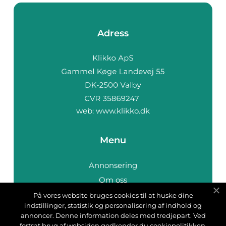
Adress
web:
www.klikko.dk
Menu
Annonsering
Om oss
Cookies
På vores website bruges cookies til at huske dine
indstillinger, statistik og personalisering af indhold og
Kontakta oss
annoncer. Denne information deles med tredjepart. Ved
Sitemap
fortsat brug af websiden godkender du cookiepolitikken.