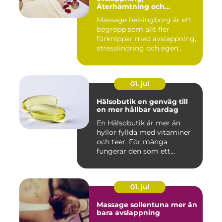
Återhämtning och
välmående
Massage helsingborg är ett
begrepp som allt fler
förknippar med avslappning,
stresslindring och egen...
01. jul
Hälsobutik en genväg till
en mer hållbar vardag
En Hälsobutik är mer än
hyllor fyllda med vitaminer
och teer. För många
fungerar den som ett
kunskap...
01. jul
Massage sollentuna mer än
bara avslappning