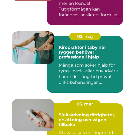
mer än leendet.
Tuggförmågan kan
förändras, ansiktets form kan
skifta o...
02. maj
Kiropraktor i täby när
ryggen behöver
professionell hjälp
Många som söker hjälp för
rygg-, nack- eller huvudvärk
har under lång tid provat
olika behandlingar ...
05. mar
Sjukskrivning rättigheter,
ersättning och vägen
tillbaka
Att vara sjuk en längre tid