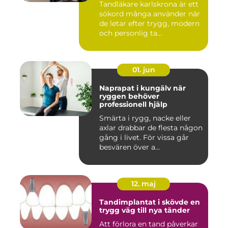
Tandläkare karlskrona är ett
sökord många använder när
de letar efter trygg, modern
och personlig ta...
01. jun
Naprapat i kungälv när
ryggen behöver
professionell hjälp
Smärta i rygg, nacke eller
axlar drabbar de flesta någon
gång i livet. För vissa går
besvären över a...
12. maj
Tandimplantat i skövde en
trygg väg till nya tänder
Att förlora en tand påverkar