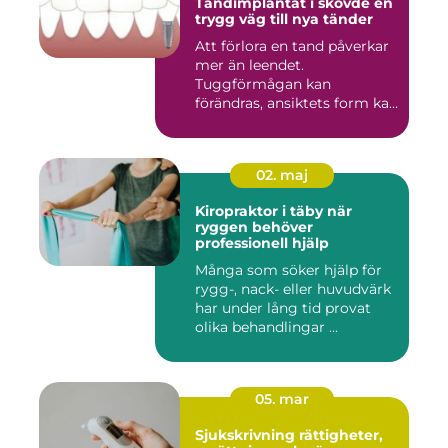
Tandimplantat i skövde en
trygg väg till nya tänder
Att förlora en tand påverkar
mer än leendet.
Tuggförmågan kan
förändras, ansiktets form kan
skifta o...
02. maj
Kiropraktor i täby när
ryggen behöver
professionell hjälp
Många som söker hjälp för
rygg-, nack- eller huvudvärk
har under lång tid provat
olika behandlingar ...
05. mar
Sjukskrivning rättigheter,