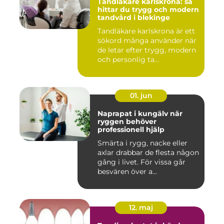
Tandläkare karlskrona: så
hittar du trygg och modern
tandvård i blekinge
Tandläkare karlskrona är ett
sökord många använder när
de letar efter trygg, modern
och personlig ta...
01. jun
Naprapat i kungälv när
ryggen behöver
professionell hjälp
Smärta i rygg, nacke eller
axlar drabbar de flesta någon
gång i livet. För vissa går
besvären över a...
12. maj