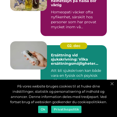
helhetssyn på hälsa blir
viktig
Homeopati väcker ofta
nyfikenhet, särskilt hos
personer som har provat
mycket inom vå...
02. dec
Ersättning vid
sjukskrivning: Vilka
ersättningsmöjligheter
finns det?
Att bli sjukskriven kan både
vara en fysisk och psykisk
påfrestelse. Sjukskrivningen
kan...
På vores website bruges cookies til at huske dine
indstillinger, statistik og personalisering af indhold og
annoncer. Denne information deles med tredjepart. Ved
fortsat brug af websiden godkender du cookiepolitikken.
28. nov
Ok
Privatlivspolitik
Så här skapar du en