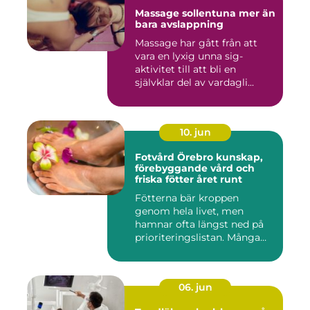
Massage sollentuna mer än
bara avslappning
Massage har gått från att
vara en lyxig unna sig-
aktivitet till att bli en
självklar del av vardagli...
10. jun
Fotvård Örebro kunskap,
förebyggande vård och
friska fötter året runt
Fötterna bär kroppen
genom hela livet, men
hamnar ofta längst ned på
prioriteringslistan. Många
söke...
06. jun