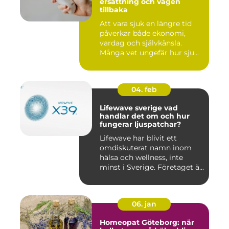
ersättning och vägen
tillbaka
Att vara sjuk en längre tid
påverkar både ekonomi,
vardag och självkänsla.
Många vet ungefär hur sju...
04. feb
Lifewave sverige vad
handlar det om och hur
fungerar ljuspatchar?
Lifewave har blivit ett
omdiskuterat namn inom
hälsa och wellness, inte
minst i Sverige. Företaget ä...
06. jan
Homeopat Göteborg: när