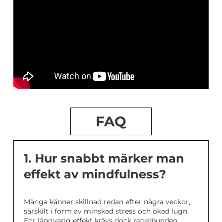
FAQ
1. Hur snabbt märker man
effekt av mindfulness?
Många känner skillnad redan efter några veckor,
särskilt i form av minskad stress och ökad lugn.
För långvarig effekt krävs dock regelbunden