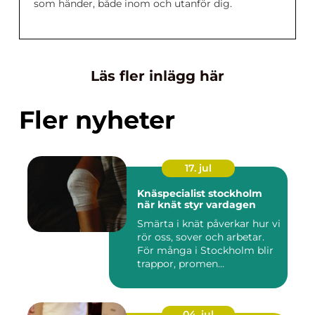
som händer, både inom och utanför dig.
Läs fler inlägg här
Fler nyheter
17. jul
Knäspecialist stockholm
när knät styr vardagen
Smärta i knät påverkar hur vi
rör oss, sover och arbetar.
För många i Stockholm blir
trappor, promen...
04. jul