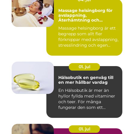
Massage helsingborg för
avslappning,
Återhämtning och
välmående
Massage helsingborg är ett
begrepp som allt fler
förknippar med avslappning,
stresslindring och egen...
01. jul
Hälsobutik en genväg till
en mer hållbar vardag
En Hälsobutik är mer än
hyllor fyllda med vitaminer
och teer. För många
fungerar den som ett
kunskap...
01. jul