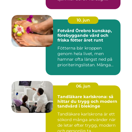
10. jun
Fotvård Örebro kunskap,
förebyggande vård och
friska fötter året runt
Fötterna bär kroppen
genom hela livet, men
hamnar ofta längst ned på
prioriteringslistan. Många
söke...
06. jun
Tandläkare karlskrona: så
hittar du trygg och modern
tandvård i blekinge
Tandläkare karlskrona är ett
sökord många använder när
de letar efter trygg, modern
och personlig ta...