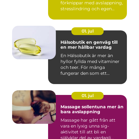
förknippar med avslappning,
stresslindring och egen...
01. jul
Hälsobutik en genväg till
en mer hållbar vardag
En Hälsobutik är mer än
hyllor fyllda med vitaminer
och teer. För många
fungerar den som ett
kunskap...
01. jul
Massage sollentuna mer än
bara avslappning
Massage har gått från att
vara en lyxig unna sig-
aktivitet till att bli en
självklar del av vardagli...