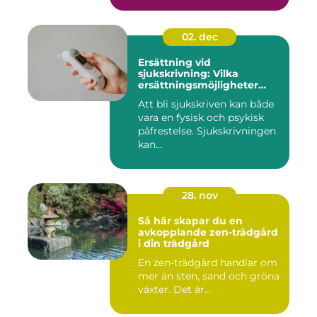
02. dec
Ersättning vid
sjukskrivning: Vilka
ersättningsmöjligheter
finns det?
Att bli sjukskriven kan både
vara en fysisk och psykisk
påfrestelse. Sjukskrivningen
kan...
28. nov
Så här skapar du en
avkopplande zen-trädgård
i din trädgård
En zen-trädgård handlar om
mer än sten, sand och gröna
växter. Det är...