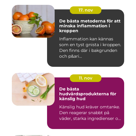
17. nov
De bästa metoderna för att
minska inflammation i
kroppen
Inflammation kan kännas
som en tyst gnista i kroppen.
Den finns där i bakgrunden
och p&ari...
11. nov
De bästa
hudvårdsprodukterna för
känslig hud
Känslig hud kräver omtanke.
Den reagerar snabbt på
väder, starka ingredienser o...