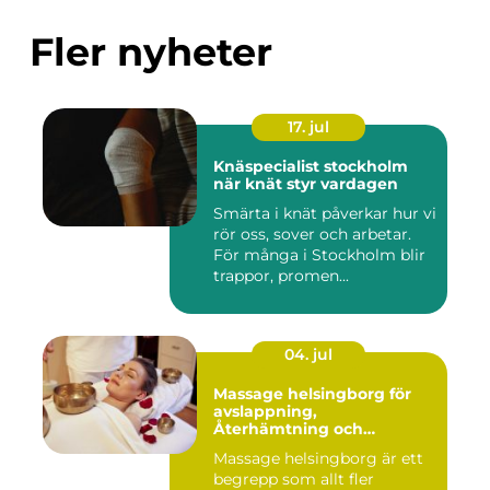
Fler nyheter
17. jul
Knäspecialist stockholm
när knät styr vardagen
Smärta i knät påverkar hur vi
rör oss, sover och arbetar.
För många i Stockholm blir
trappor, promen...
04. jul
Massage helsingborg för
avslappning,
Återhämtning och
välmående
Massage helsingborg är ett
begrepp som allt fler