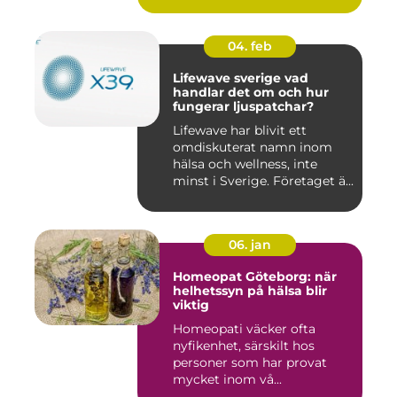
04. feb
Lifewave sverige vad
handlar det om och hur
fungerar ljuspatchar?
Lifewave har blivit ett
omdiskuterat namn inom
hälsa och wellness, inte
minst i Sverige. Företaget ä...
06. jan
Homeopat Göteborg: när
helhetssyn på hälsa blir
viktig
Homeopati väcker ofta
nyfikenhet, särskilt hos
personer som har provat
mycket inom vå...