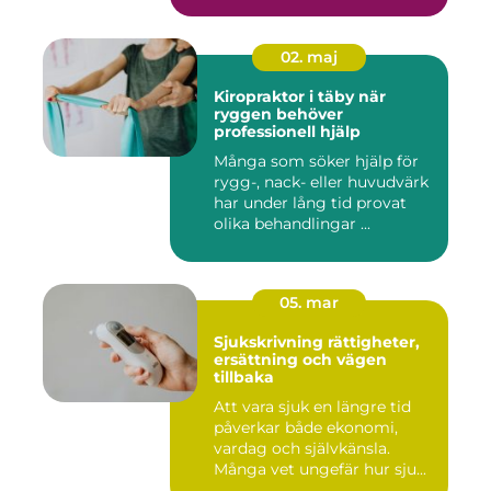
02. maj
Kiropraktor i täby när
ryggen behöver
professionell hjälp
Många som söker hjälp för
rygg-, nack- eller huvudvärk
har under lång tid provat
olika behandlingar ...
05. mar
Sjukskrivning rättigheter,
ersättning och vägen
tillbaka
Att vara sjuk en längre tid
påverkar både ekonomi,
vardag och självkänsla.
Många vet ungefär hur sju...