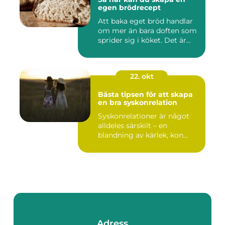
egen brödrecept
Att baka eget bröd handlar
om mer än bara doften som
sprider sig i köket. Det är...
22. okt
Bästa tipsen för att skapa
en bra syskonrelation
Syskonrelationer är något
alldeles särskilt – en
blandning av kärlek, kon...
Adress