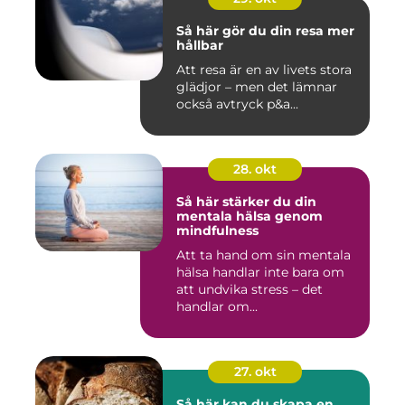
Så här gör du din resa mer
hållbar
Att resa är en av livets stora
glädjor – men det lämnar
också avtryck p&a...
28. okt
Så här stärker du din
mentala hälsa genom
mindfulness
Att ta hand om sin mentala
hälsa handlar inte bara om
att undvika stress – det
handlar om...
27. okt
Så här kan du skapa en