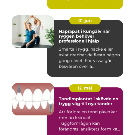
01. jun
Naprapat i kungälv när
ryggen behöver
professionell hjälp
Smärta i rygg, nacke eller
axlar drabbar de flesta någon
gång i livet. För vissa går
besvären över a...
12. maj
Tandimplantat i skövde en
trygg väg till nya tänder
Att förlora en tand påverkar
mer än leendet.
Tuggförmågan kan
förändras, ansiktets form kan
skifta o...