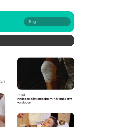
ion
17. jul
Knäspecialist stockholm när knät styr
vardagen