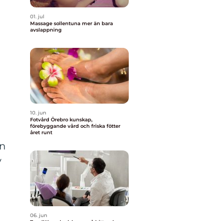
01. jul
Massage sollentuna mer än bara
avslappning
10. jun
Fotvård Örebro kunskap,
förebyggande vård och friska fötter
året runt
an
v
06. jun