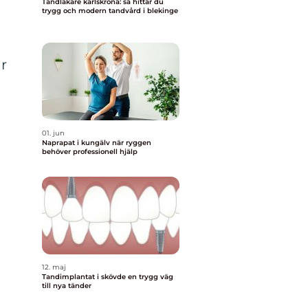
Tandläkare karlskrona: så hittar du
trygg och modern tandvård i blekinge
ar
01. jun
Naprapat i kungälv när ryggen
behöver professionell hjälp
12. maj
Tandimplantat i skövde en trygg väg
till nya tänder