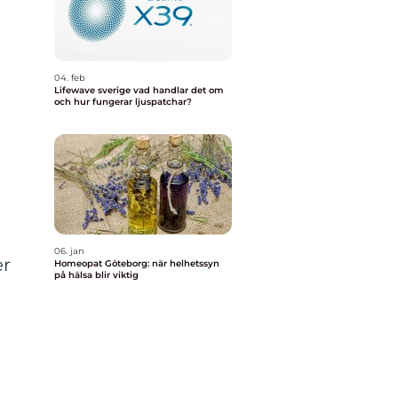
04. feb
Lifewave sverige vad handlar det om
och hur fungerar ljuspatchar?
–
06. jan
er
Homeopat Göteborg: när helhetssyn
på hälsa blir viktig