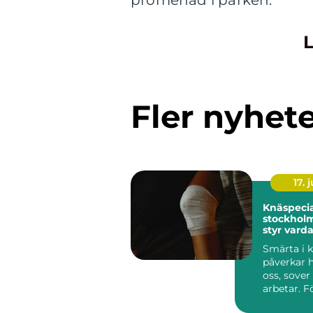
L
Fler nyhet
17. j
Knäspecia
stockholm när kn
styr vard
Smärta i 
påverkar h
oss, sover
arbetar. F
Stockholm