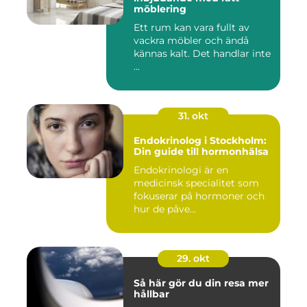
möblering
Ett rum kan vara fullt av
vackra möbler och ändå
kännas kalt. Det handlar inte
...
31. okt
Endokrinolog i Stockholm:
Din guide till hormonhälsa
Endokrinologi är en
medicinsk specialitet som
fokuserar på hormoner och
hur de påve...
29. okt
Så här gör du din resa mer
hållbar