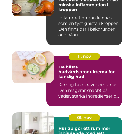
De bästa metoderna för att
minska inflammation i
kroppen
Inflammation kan kännas
som en tyst gnista i kroppen.
Den finns där i bakgrunden
och p&ari...
11. nov
De bästa
hudvårdsprodukterna för
känslig hud
Känslig hud kräver omtanke.
Den reagerar snabbt på
väder, starka ingredienser o...
01. nov
Hur du gör ett rum mer
inbjudande med rätt