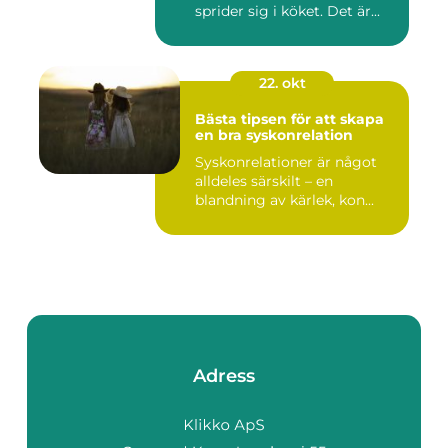
sprider sig i köket. Det är...
22. okt
Bästa tipsen för att skapa
en bra syskonrelation
Syskonrelationer är något
alldeles särskilt – en
blandning av kärlek, kon...
Adress