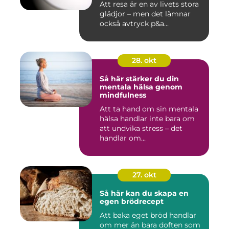
Att resa är en av livets stora
glädjor – men det lämnar
också avtryck p&a...
28. okt
Så här stärker du din
mentala hälsa genom
mindfulness
Att ta hand om sin mentala
hälsa handlar inte bara om
att undvika stress – det
handlar om...
27. okt
Så här kan du skapa en
egen brödrecept
Att baka eget bröd handlar
om mer än bara doften som