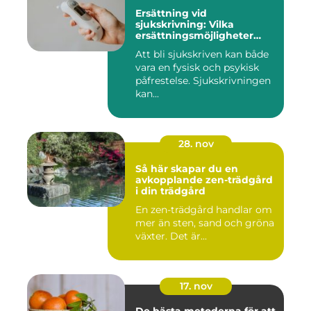
Ersättning vid
sjukskrivning: Vilka
ersättningsmöjligheter
finns det?
Att bli sjukskriven kan både
vara en fysisk och psykisk
påfrestelse. Sjukskrivningen
kan...
28. nov
Så här skapar du en
avkopplande zen-trädgård
i din trädgård
En zen-trädgård handlar om
mer än sten, sand och gröna
växter. Det är...
17. nov