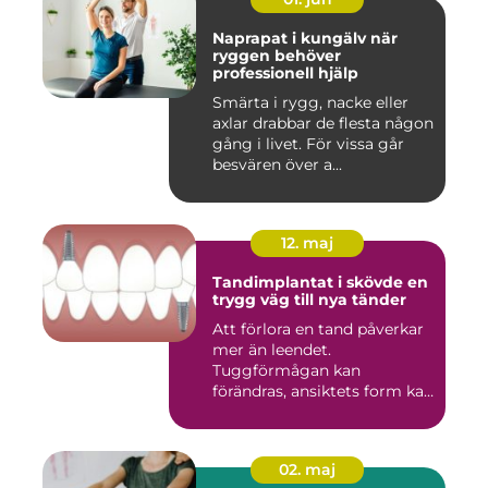
Naprapat i kungälv när
ryggen behöver
professionell hjälp
Smärta i rygg, nacke eller
axlar drabbar de flesta någon
gång i livet. För vissa går
besvären över a...
12. maj
Tandimplantat i skövde en
trygg väg till nya tänder
Att förlora en tand påverkar
mer än leendet.
Tuggförmågan kan
förändras, ansiktets form kan
skifta o...
02. maj