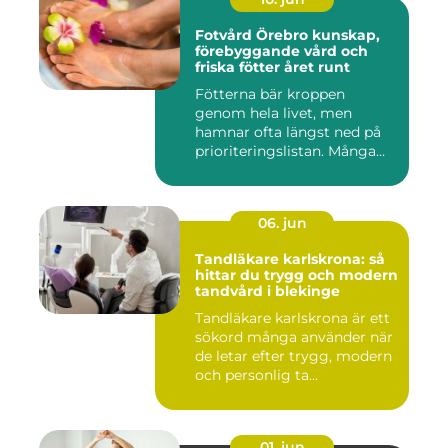
Fotvård Örebro kunskap,
förebyggande vård och
friska fötter året runt
Fötterna bär kroppen
genom hela livet, men
hamnar ofta längst ned på
prioriteringslistan. Många
söke...
06. jun
Tandläkare karlskrona: så
hittar du trygg och modern
tandvård i blekinge
Tandläkare karlskrona är ett
sökord många använder när
de letar efter trygg, modern
och personlig ta...
01. jun