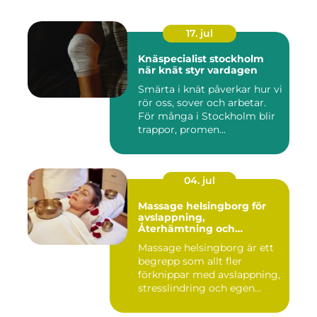
17. jul
Knäspecialist stockholm
när knät styr vardagen
Smärta i knät påverkar hur vi
rör oss, sover och arbetar.
För många i Stockholm blir
trappor, promen...
04. jul
Massage helsingborg för
avslappning,
Återhämtning och
välmående
Massage helsingborg är ett
begrepp som allt fler
förknippar med avslappning,
stresslindring och egen...