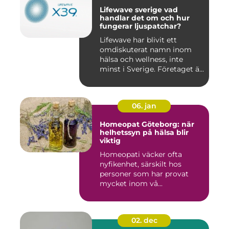
Lifewave sverige vad
handlar det om och hur
fungerar ljuspatchar?
Lifewave har blivit ett
omdiskuterat namn inom
hälsa och wellness, inte
minst i Sverige. Företaget ä...
06. jan
Homeopat Göteborg: när
helhetssyn på hälsa blir
viktig
Homeopati väcker ofta
nyfikenhet, särskilt hos
personer som har provat
mycket inom vå...
02. dec