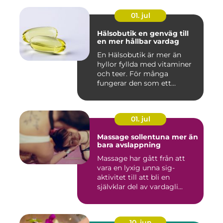
01. jul
Hälsobutik en genväg till
en mer hållbar vardag
En Hälsobutik är mer än
hyllor fyllda med vitaminer
och teer. För många
fungerar den som ett
kunskap...
01. jul
Massage sollentuna mer än
bara avslappning
Massage har gått från att
vara en lyxig unna sig-
aktivitet till att bli en
självklar del av vardagli...
10. jun