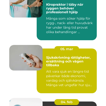
Kiropraktor i täby när
ryggen behöver
professionell hjälp
Många som söker hjälp för
rygg-, nack- eller huvudvärk
har under lång tid provat
olika behandlingar ...
05. mar
Sjukskrivning rättigheter,
ersättning och vägen
tillbaka
Att vara sjuk en längre tid
påverkar både ekonomi,
vardag och självkänsla.
Många vet ungefär hur sju...
04. feb