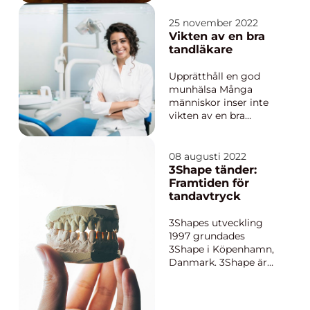
viktigt att ha en
expert som kan hjälpa
25 november 2022
dem att bryta cykeln
Vikten av en bra
av beroende och få
tandläkare
stöd under
återhämtningsp...
Upprätthåll en god
munhälsa Många
människor inser inte
vikten av en bra
tandläkare förrän det
är för sent. Då har de
redan fått
08 augusti 2022
tandköttssjukdomar
3Shape tänder:
eller deras tänder är
Framtiden för
så gula att de skäms
tandavtryck
för att le. Om du letar
efter en anledning att
3Shapes utveckling
börja ta bätt...
1997 grundades
3Shape i Köpenhamn,
Danmark. 3Shape är
ett privatägt företag
med globalt
huvudkontor i