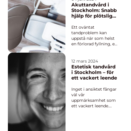
för att återfå,
Akuttandvård i
bibehålla eller
Stockholm: Snabb
förbättra sin f&...
hjälp för plötsliga
tandproblem
Ett oväntat
tandproblem kan
uppstå när som helst
en förlorad fyllning, en
akut tandinfektion
eller ett olycksfall
som orsakar
12 mars 2024
tandfraktur. Smärtan
Estetisk tandvård
kan vara intensiv och
i Stockholm – för
oväntad, men
ett vackert leende
lyckligtvis finns det
specialistklini...
Inget i ansiktet fångar
väl vår
uppmärksamhet som
ett vackert leende.
Tänderna spelar en
avgörande roll i att
skapa ett leende som
får oss att känna oss