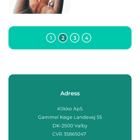
Köpenhamn och
amerikanskt
huvudkontor i
Newark, Delaware.
3Shapes huvudfokus
är att tillhandahålla
1
2
3
innovativa lösningar
4
för 3D-sk...
Adress