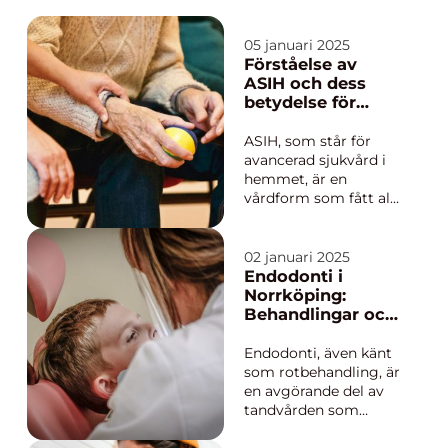
05 januari 2025
Förståelse av
ASIH och dess
betydelse för
vården
ASIH, som står för
avancerad sjukvård i
hemmet, är en
vårdform som fått allt
större betydelse i
Sverige. Den erbjuder
patienter möjlighet
02 januari 2025
att få kvalificerad
Endodonti i
medicinsk vård i sitt
Norrköping:
eget hem, vilk...
Behandlingar och
specialister
Endodonti, även känt
som rotbehandling, är
en avgörande del av
tandvården som
specialiserar sig på