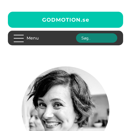
GODMOTION.
se
Menu