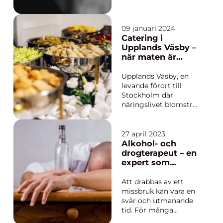
självsäkra och
attraktiva. Genom
avancerad e...
09 januari 2024
Catering i
Upplands Väsby –
när maten är
huvudrollen vid
ditt event
Upplands Väsby, en
levande förort till
Stockholm där
näringslivet blomstrar
och många
människor samlas för
olika evenemang.
27 april 2023
Oavsett om det
Alkohol- och
handlar om ett
drogterapeut – en
företagsevent, ett
expert som
bröllop eller en privat
hjälper till att
fest he...
bryta
Att drabbas av ett
missbrukscykeln
missbruk kan vara en
svår och utmanande
tid. För många
människor är det