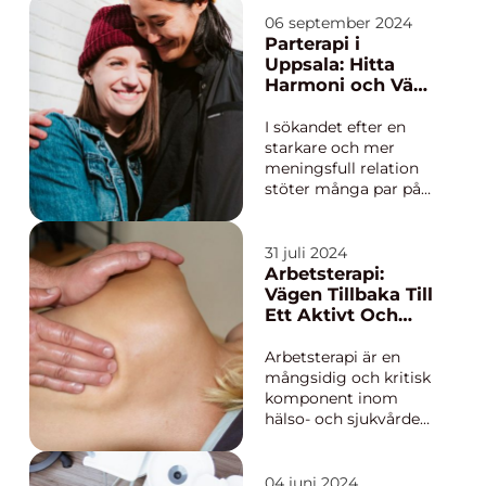
tandens inre vävnad,
även kallat pulpan.
06 september 2024
För invånare i
Parterapi i
Norrköping erbjuder
Uppsala: Hitta
specialister inom...
Harmoni och Väx
Tillsammans
I sökandet efter en
starkare och mer
meningsfull relation
stöter många par på
problem som kan
kännas svåra att lösa
på egen hand.
31 juli 2024
Parterapi har blivit en
Arbetsterapi:
vägledande lösning
Vägen Tillbaka Till
för dem som ö...
Ett Aktivt Och
Självständigt Liv
Arbetsterapi är en
mångsidig och kritisk
komponent inom
hälso- och sjukvården
som spelar en
avgörande roll för
individer som kämpar
04 juni 2024