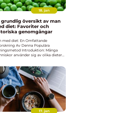
18. jan
 grundlig översikt av man
d diet: Favoriter och
storiska genomgångar
 med diet: En Omfattande
orskning Av Denna Populära
ningsmetod Introduktion: Många
niskor använder sig av olika dieter
 att förbättra sin hälsa och uppnå sina
ppsmål. I denna artikel ska vi utforska
n med diet” och ge...
17. jan