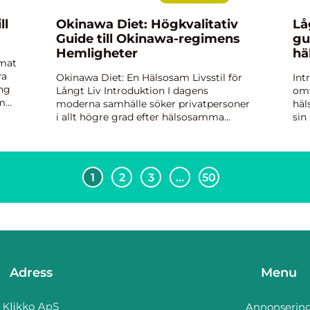
ll
Okinawa Diet: Högkvalitativ
Lå
Guide till Okinawa-regimens
gu
Hemligheter
hä
bmat
ra
Okinawa Diet: En Hälsosam Livsstil för
Int
ing
Långt Liv Introduktion I dagens
omf
om
moderna samhälle söker privatpersoner
häl
i allt högre grad efter hälsosamma
sin
är
kostvanor som kan hjälpa dem att leva
en 
ett längre och mer balanserat liv. En av
låg
de dieter som har fått stor...
att
1
2
3
…
50
Adress
Menu
Annonserin