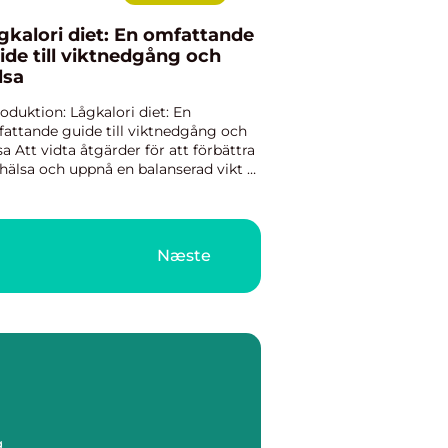
gkalori diet: En omfattande
ide till viktnedgång och
lsa
roduktion: Lågkalori diet: En
attande guide till viktnedgång och
sa Att vidta åtgärder för att förbättra
 hälsa och uppnå en balanserad vikt är
utmaning som många står inför. En
kalori diet är en populär metod för
 uppnå detta må...
Næste
g