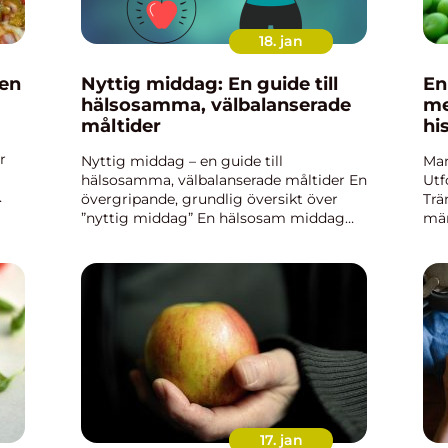
18. jan
 en
Nyttig middag: En guide till
En
hälsosamma, välbalanserade
me
måltider
hi
r
Nyttig middag – en guide till
Man
hälsosamma, välbalanserade måltider En
Utf
övergripande, grundlig översikt över
Trä
”nyttig middag” En hälsosam middag
män
ks
spelar en avgörande roll för att
för
upprätthålla en balanserad kost och
kro
främja välmående. En &...
”ma
17. jan