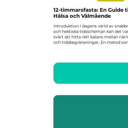
12-timmarsfasta: En Guide ti
Hälsa och Välmående
Introduktion I dagens värld av snab
och hektiska tidsscheman kan det va
svårt att hitta rätt balans mellan när
och tidsbegränsningar. En metod s
har blivit alltmer populär är 12-
timmarsfasta, en strategi som inneb
att man bara äter under...