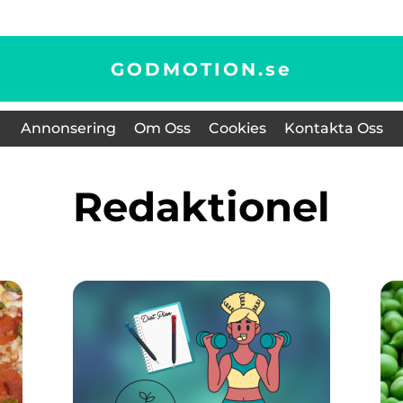
GODMOTION.
se
Annonsering
Om Oss
Cookies
Kontakta Oss
redaktionel