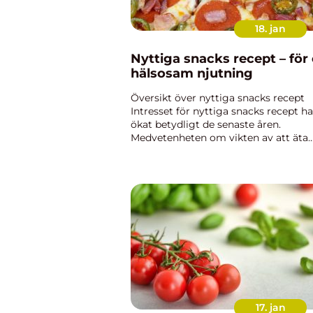
18. jan
Nyttiga snacks recept – för
hälsosam njutning
Översikt över nyttiga snacks recept
Intresset för nyttiga snacks recept ha
ökat betydligt de senaste åren.
Medvetenheten om vikten av att äta
hälsosamt har lett till att människor
söker alternativ till traditionella snac
som ofta är rika på socker...
17. jan