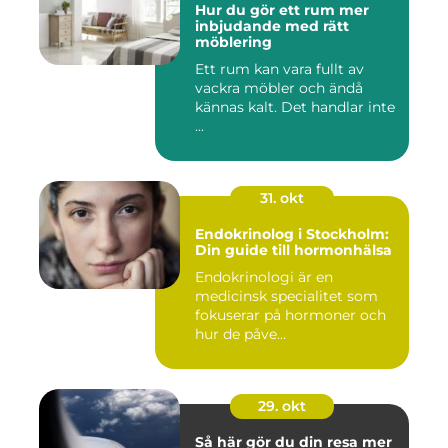
Hur du gör ett rum mer
inbjudande med rätt
möblering
Ett rum kan vara fullt av
vackra möbler och ändå
kännas kalt. Det handlar inte
...
31. okt
Endokrinolog i Stockholm:
Din guide till hormonhälsa
Endokrinologi är en
medicinsk specialitet som
fokuserar på hormoner och
hur de påve...
29. okt
Så här gör du din resa mer