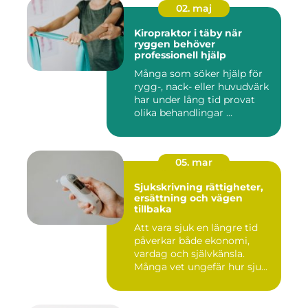
02. maj
Kiropraktor i täby när
ryggen behöver
professionell hjälp
Många som söker hjälp för
rygg-, nack- eller huvudvärk
har under lång tid provat
olika behandlingar ...
05. mar
Sjukskrivning rättigheter,
ersättning och vägen
tillbaka
Att vara sjuk en längre tid
påverkar både ekonomi,
vardag och självkänsla.
Många vet ungefär hur sju...