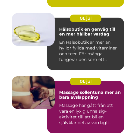
01. jul
Hälsobutik en genväg till
en mer hållbar vardag
En Hälsobutik är mer än
hyllor fyllda med vitaminer
och teer. För många
fungerar den som ett
kunskap...
01. jul
Massage sollentuna mer än
bara avslappning
Massage har gått från att
vara en lyxig unna sig-
aktivitet till att bli en
självklar del av vardagli...