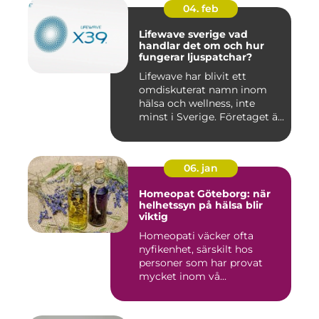
04. feb
Lifewave sverige vad
handlar det om och hur
fungerar ljuspatchar?
Lifewave har blivit ett
omdiskuterat namn inom
hälsa och wellness, inte
minst i Sverige. Företaget ä...
06. jan
Homeopat Göteborg: när
helhetssyn på hälsa blir
viktig
Homeopati väcker ofta
nyfikenhet, särskilt hos
personer som har provat
mycket inom vå...