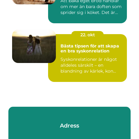
Att baka eget bröd handlar
om mer än bara doften som
sprider sig i köket. Det är...
22. okt
Bästa tipsen för att skapa
en bra syskonrelation
Syskonrelationer är något
alldeles särskilt – en
blandning av kärlek, kon...
Adress