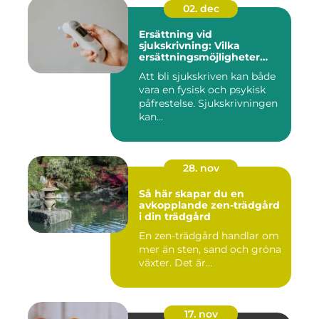
02. dec
Ersättning vid
sjukskrivning: Vilka
ersättningsmöjligheter
finns det?
Att bli sjukskriven kan både
vara en fysisk och psykisk
påfrestelse. Sjukskrivningen
kan...
28. nov
Så här skapar du en
avkopplande zen-trädgård
i din trädgård
En zen-trädgård handlar om
mer än sten, sand och gröna
växter. Det är...
17. nov