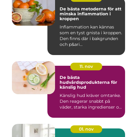
De bästa metoderna för att
minska inflammation i
kroppen
Inflammation kan kännas
som en tyst gnista i kroppen.
Den finns där i bakgrunden
och p&ari...
11. nov
De bästa
hudvårdsprodukterna för
känslig hud
Känslig hud kräver omtanke.
Den reagerar snabbt på
väder, starka ingredienser o...
01. nov