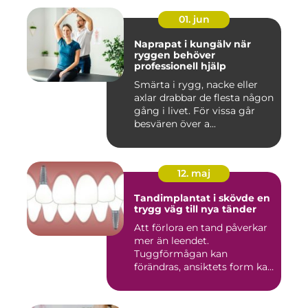
01. jun
Naprapat i kungälv när
ryggen behöver
professionell hjälp
Smärta i rygg, nacke eller
axlar drabbar de flesta någon
gång i livet. För vissa går
besvären över a...
12. maj
Tandimplantat i skövde en
trygg väg till nya tänder
Att förlora en tand påverkar
mer än leendet.
Tuggförmågan kan
förändras, ansiktets form kan
skifta o...