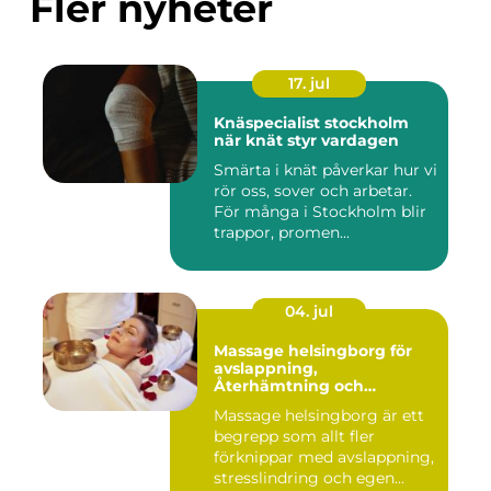
Fler nyheter
17. jul
Knäspecialist stockholm
när knät styr vardagen
Smärta i knät påverkar hur vi
rör oss, sover och arbetar.
För många i Stockholm blir
trappor, promen...
04. jul
Massage helsingborg för
avslappning,
Återhämtning och
välmående
Massage helsingborg är ett
begrepp som allt fler
förknippar med avslappning,
stresslindring och egen...