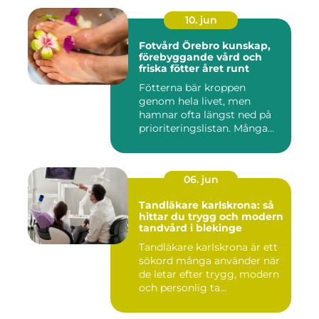
10. jun
Fotvård Örebro kunskap,
förebyggande vård och
friska fötter året runt
Fötterna bär kroppen
genom hela livet, men
hamnar ofta längst ned på
prioriteringslistan. Många
söke...
06. jun
Tandläkare karlskrona: så
hittar du trygg och modern
tandvård i blekinge
Tandläkare karlskrona är ett
sökord många använder när
de letar efter trygg, modern
och personlig ta...