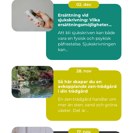
02. dec
Ersättning vid
sjukskrivning: Vilka
ersättningsmöjligheter
finns det?
Att bli sjukskriven kan både
vara en fysisk och psykisk
påfrestelse. Sjukskrivningen
kan...
28. nov
Så här skapar du en
avkopplande zen-trädgård
i din trädgård
En zen-trädgård handlar om
mer än sten, sand och gröna
växter. Det är...
17. nov