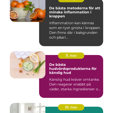
De bästa metoderna för att
minska inflammation i
kroppen
Inflammation kan kännas
som en tyst gnista i kroppen.
Den finns där i bakgrunden
och p&ari...
11. nov
De bästa
hudvårdsprodukterna för
känslig hud
Känslig hud kräver omtanke.
Den reagerar snabbt på
väder, starka ingredienser o...
01. nov