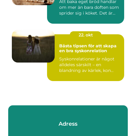
Att baka eget bröd handlar
om mer än bara doften som
sprider sig i köket. Det är...
22. okt
Bästa tipsen för att skapa
en bra syskonrelation
Syskonrelationer är något
alldeles särskilt – en
blandning av kärlek, kon...
Adress