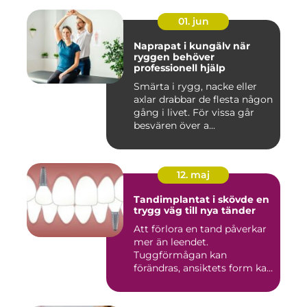
01. jun
Naprapat i kungälv när
ryggen behöver
professionell hjälp
Smärta i rygg, nacke eller
axlar drabbar de flesta någon
gång i livet. För vissa går
besvären över a...
12. maj
Tandimplantat i skövde en
trygg väg till nya tänder
Att förlora en tand påverkar
mer än leendet.
Tuggförmågan kan
förändras, ansiktets form kan
skifta o...