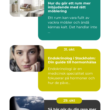
Hur du gör ett rum mer
inbjudande med rätt
möblering
Ett rum kan vara fullt av
vackra möbler och ändå
kännas kalt. Det handlar inte
...
31. okt
Endokrinolog i Stockholm:
Din guide till hormonhälsa
Endokrinologi är en
medicinsk specialitet som
fokuserar på hormoner och
hur de påve...
29. okt
Så här gör du din resa mer