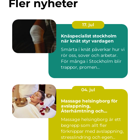
Fler nyheter
17. jul
Knäspecialist stockholm
när knät styr vardagen
Smärta i knät påverkar hur vi
rör oss, sover och arbetar.
För många i Stockholm blir
trappor, promen...
04. jul
Massage helsingborg för
avslappning,
Återhämtning och
välmående
Massage helsingborg är ett
begrepp som allt fler
förknippar med avslappning,
stresslindring och egen...