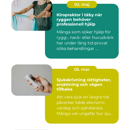
02. maj
Kiropraktor i täby när
ryggen behöver
professionell hjälp
Många som söker hjälp för
rygg-, nack- eller huvudvärk
har under lång tid provat
olika behandlingar ...
05. mar
Sjukskrivning rättigheter,
ersättning och vägen
tillbaka
Att vara sjuk en längre tid
påverkar både ekonomi,
vardag och självkänsla.
Många vet ungefär hur sju...