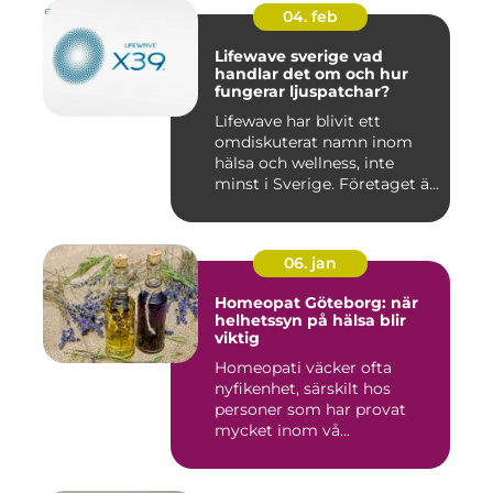
04. feb
Lifewave sverige vad
handlar det om och hur
fungerar ljuspatchar?
Lifewave har blivit ett
omdiskuterat namn inom
hälsa och wellness, inte
minst i Sverige. Företaget ä...
06. jan
Homeopat Göteborg: när
helhetssyn på hälsa blir
viktig
Homeopati väcker ofta
nyfikenhet, särskilt hos
personer som har provat
mycket inom vå...