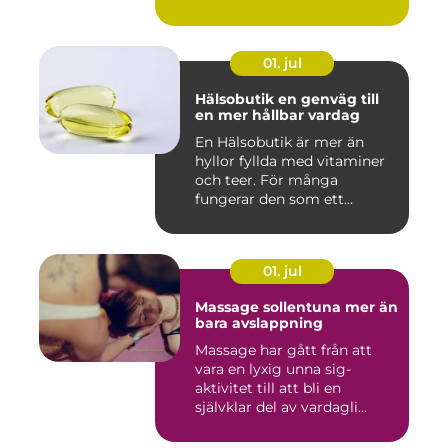
01. jul
Hälsobutik en genväg till
en mer hållbar vardag
En Hälsobutik är mer än
hyllor fyllda med vitaminer
och teer. För många
fungerar den som ett
kunskap...
01. jul
Massage sollentuna mer än
bara avslappning
Massage har gått från att
vara en lyxig unna sig-
aktivitet till att bli en
självklar del av vardagli...