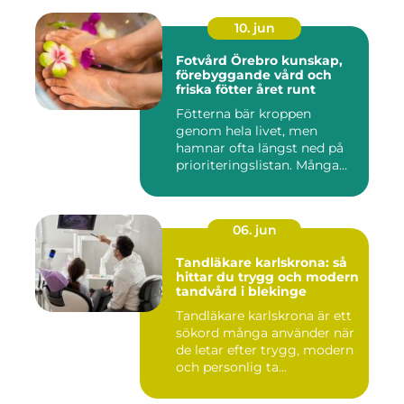
10. jun
Fotvård Örebro kunskap,
förebyggande vård och
friska fötter året runt
Fötterna bär kroppen
genom hela livet, men
hamnar ofta längst ned på
prioriteringslistan. Många
söke...
06. jun
Tandläkare karlskrona: så
hittar du trygg och modern
tandvård i blekinge
Tandläkare karlskrona är ett
sökord många använder när
de letar efter trygg, modern
och personlig ta...