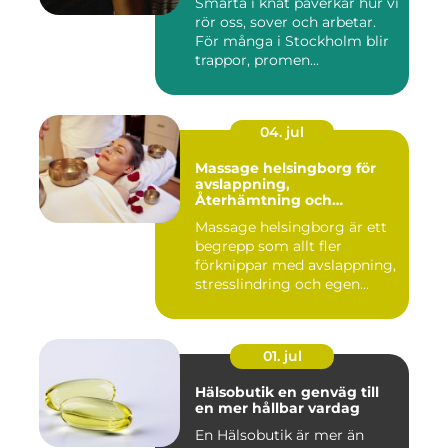
Smärta i knät påverkar hur vi
rör oss, sover och arbetar.
För många i Stockholm blir
trappor, promen...
04. jul
Massage helsingborg för
avslappning,
Återhämtning och
välmående
Massage helsingborg är ett
begrepp som allt fler
förknippar med avslappning,
stresslindring och egen...
01. jul
Hälsobutik en genväg till
en mer hållbar vardag
En Hälsobutik är mer än