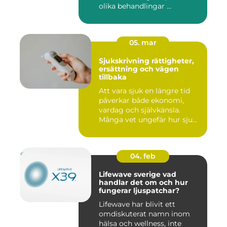
olika behandlingar ...
05. mar
Sjukskrivning rättigheter,
ersättning och vägen
tillbaka
Att vara sjuk en längre tid
påverkar både ekonomi,
vardag och självkänsla.
Många vet ungefär hur sju...
04. feb
Lifewave sverige vad
handlar det om och hur
fungerar ljuspatchar?
Lifewave har blivit ett
omdiskuterat namn inom
hälsa och wellness, inte