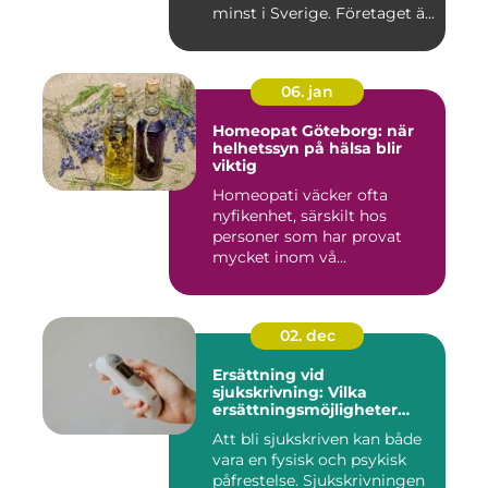
minst i Sverige. Företaget ä...
06. jan
Homeopat Göteborg: när
helhetssyn på hälsa blir
viktig
Homeopati väcker ofta
nyfikenhet, särskilt hos
personer som har provat
mycket inom vå...
02. dec
Ersättning vid
sjukskrivning: Vilka
ersättningsmöjligheter
finns det?
Att bli sjukskriven kan både
vara en fysisk och psykisk
påfrestelse. Sjukskrivningen