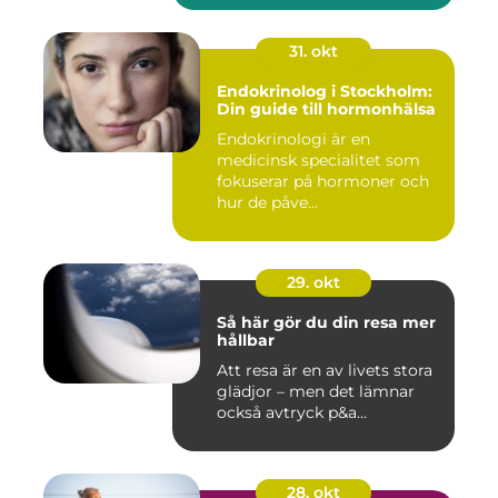
31. okt
Endokrinolog i Stockholm:
Din guide till hormonhälsa
Endokrinologi är en
medicinsk specialitet som
fokuserar på hormoner och
hur de påve...
29. okt
Så här gör du din resa mer
hållbar
Att resa är en av livets stora
glädjor – men det lämnar
också avtryck p&a...
28. okt