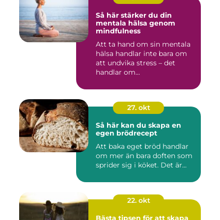
Så här stärker du din
mentala hälsa genom
mindfulness
Att ta hand om sin mentala
hälsa handlar inte bara om
att undvika stress – det
handlar om...
27. okt
Så här kan du skapa en
egen brödrecept
Att baka eget bröd handlar
om mer än bara doften som
sprider sig i köket. Det är...
22. okt
Bästa tipsen för att skapa