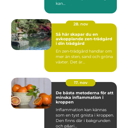
kan...
28. nov
Så här skapar du en
avkopplande zen-trädgård
i din trädgård
En zen-trädgård handlar om
mer än sten, sand och gröna
växter. Det är...
17. nov
De bästa metoderna för att
minska inflammation i
kroppen
Inflammation kan kännas
som en tyst gnista i kroppen.
Den finns där i bakgrunden
och p&ari...