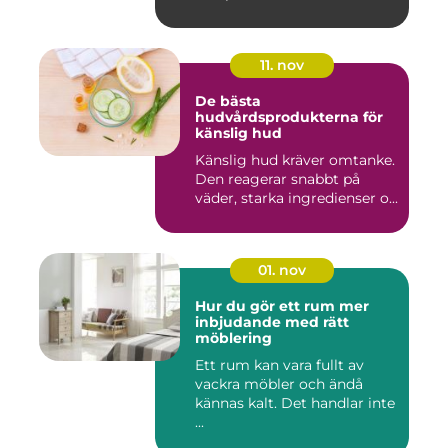
11. nov
De bästa
hudvårdsprodukterna för
känslig hud
Känslig hud kräver omtanke.
Den reagerar snabbt på
väder, starka ingredienser o...
01. nov
Hur du gör ett rum mer
inbjudande med rätt
möblering
Ett rum kan vara fullt av
vackra möbler och ändå
kännas kalt. Det handlar inte
...