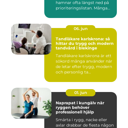
hamnar ofta längst ned på
prioriteringslistan. Många
söke...
06. jun
Tandläkare karlskrona: så
hittar du trygg och modern
tandvård i blekinge
Tandläkare karlskrona är ett
sökord många använder när
de letar efter trygg, modern
och personlig ta...
01. jun
Naprapat i kungälv när
ryggen behöver
professionell hjälp
Smärta i rygg, nacke eller
axlar drabbar de flesta någon