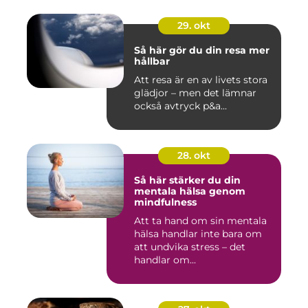
29. okt
Så här gör du din resa mer
hållbar
Att resa är en av livets stora
glädjor – men det lämnar
också avtryck p&a...
28. okt
Så här stärker du din
mentala hälsa genom
mindfulness
Att ta hand om sin mentala
hälsa handlar inte bara om
att undvika stress – det
handlar om...