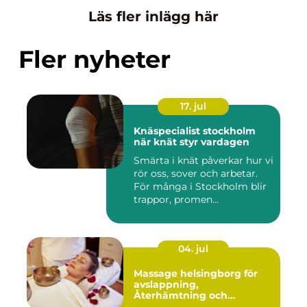
Läs fler inlägg här
Fler nyheter
17. jul
Knäspecialist stockholm
när knät styr vardagen
Smärta i knät påverkar hur vi
rör oss, sover och arbetar.
För många i Stockholm blir
trappor, promen...
04. jul
Massage helsingborg för
avslappning,
Återhämtning och
välmående