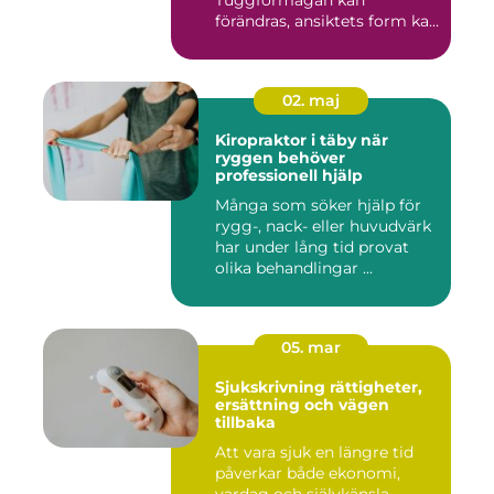
Tuggförmågan kan
förändras, ansiktets form kan
skifta o...
02. maj
Kiropraktor i täby när
ryggen behöver
professionell hjälp
Många som söker hjälp för
rygg-, nack- eller huvudvärk
har under lång tid provat
olika behandlingar ...
05. mar
Sjukskrivning rättigheter,
ersättning och vägen
tillbaka
Att vara sjuk en längre tid
påverkar både ekonomi,