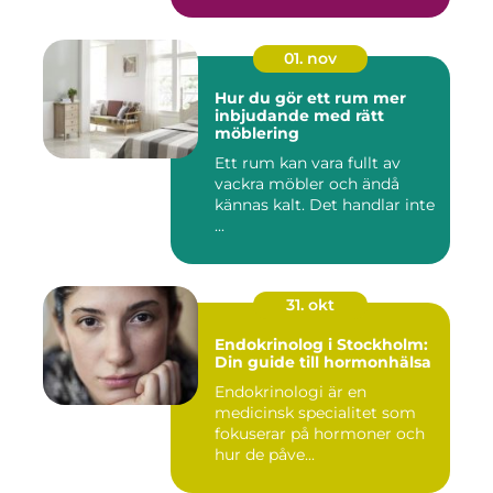
01. nov
Hur du gör ett rum mer
inbjudande med rätt
möblering
Ett rum kan vara fullt av
vackra möbler och ändå
kännas kalt. Det handlar inte
...
31. okt
Endokrinolog i Stockholm:
Din guide till hormonhälsa
Endokrinologi är en
medicinsk specialitet som
fokuserar på hormoner och
hur de påve...