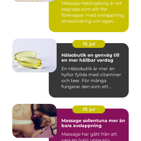
Massage helsingborg är ett
begrepp som allt fler
förknippar med avslappning,
stresslindring och egen...
01. jul
Hälsobutik en genväg till
en mer hållbar vardag
En Hälsobutik är mer än
hyllor fyllda med vitaminer
och teer. För många
fungerar den som ett
kunskap...
01. jul
Massage sollentuna mer än
bara avslappning
Massage har gått från att
vara en lyxig unna sig-