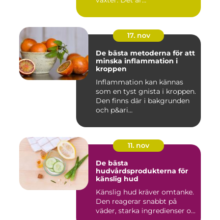
växter. Det är...
17. nov
De bästa metoderna för att
minska inflammation i
kroppen
Inflammation kan kännas
som en tyst gnista i kroppen.
Den finns där i bakgrunden
och p&ari...
11. nov
De bästa
hudvårdsprodukterna för
känslig hud
Känslig hud kräver omtanke.
Den reagerar snabbt på
väder, starka ingredienser o...