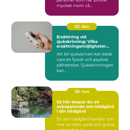
personer som har provat
mycket inom vå...
02. dec
Ersättning vid
sjukskrivning: Vilka
ersättningsmöjligheter
finns det?
Att bli sjukskriven kan både
vara en fysisk och psykisk
påfrestelse. Sjukskrivningen
kan...
28. nov
Så här skapar du en
avkopplande zen-trädgård
i din trädgård
En zen-trädgård handlar om
mer än sten, sand och gröna