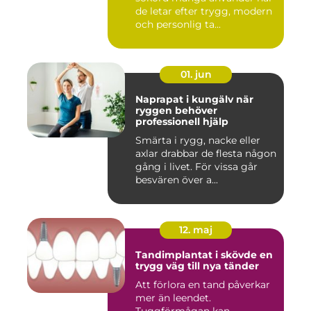
de letar efter trygg, modern
och personlig ta...
01. jun
Naprapat i kungälv när
ryggen behöver
professionell hjälp
Smärta i rygg, nacke eller
axlar drabbar de flesta någon
gång i livet. För vissa går
besvären över a...
12. maj
Tandimplantat i skövde en
trygg väg till nya tänder
Att förlora en tand påverkar
mer än leendet.