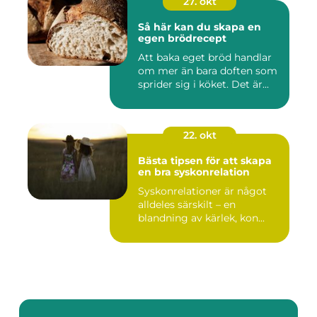
27. okt
Så här kan du skapa en
egen brödrecept
Att baka eget bröd handlar
om mer än bara doften som
sprider sig i köket. Det är...
22. okt
Bästa tipsen för att skapa
en bra syskonrelation
Syskonrelationer är något
alldeles särskilt – en
blandning av kärlek, kon...