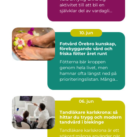
aktivitet till att bli en
självklar del av vardagli...
10. jun
Fotvård Örebro kunskap,
förebyggande vård och
friska fötter året runt
Fötterna bär kroppen
genom hela livet, men
hamnar ofta längst ned på
prioriteringslistan. Många
söke...
06. jun
Tandläkare karlskrona: så
hittar du trygg och modern
tandvård i blekinge
Tandläkare karlskrona är ett
sökord många använder när