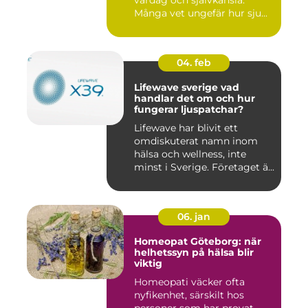
vardag och självkänsla.
Många vet ungefär hur sju...
04. feb
Lifewave sverige vad
handlar det om och hur
fungerar ljuspatchar?
Lifewave har blivit ett
omdiskuterat namn inom
hälsa och wellness, inte
minst i Sverige. Företaget ä...
06. jan
Homeopat Göteborg: när
helhetssyn på hälsa blir
viktig
Homeopati väcker ofta
nyfikenhet, särskilt hos