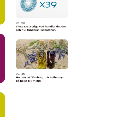
04. feb
Lifewave sverige vad handlar det om
och hur fungerar ljuspatchar?
06. jan
Homeopat Göteborg: när helhetssyn
på hälsa blir viktig
n