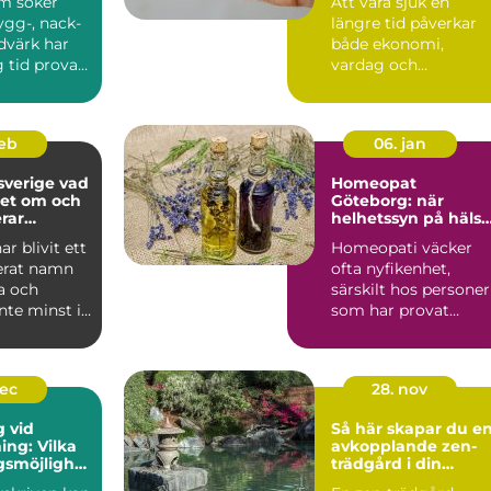
m söker
Att vara sjuk en
rygg-, nack-
längre tid påverkar
dvärk har
både ekonomi,
 tid provat
vardag och
dlingar ...
självkänsla. Många
vet ungefär hur sju...
feb
06. jan
erige vad
Homeopat
det om och
Göteborg: när
rar
helhetssyn på hälsa
ar?
blir viktig
ar blivit ett
Homeopati väcker
erat namn
ofta nyfikenhet,
a och
särskilt hos personer
inte minst i
som har provat
öretaget ä...
mycket inom vå...
dec
28. nov
g vid
Så här skapar du e
ing: Vilka
avkopplande zen-
gsmöjlighet
trädgård i din
et?
trädgård