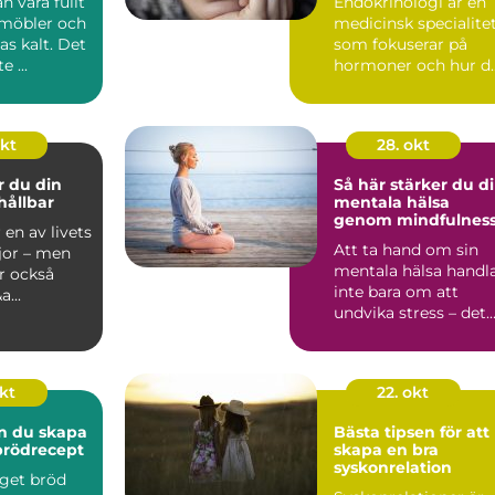
n vara fullt
Endokrinologi är en
 möbler och
medicinsk specialite
s kalt. Det
som fokuserar på
e ...
hormoner och hur d
påve...
okt
28. okt
r du din
Så här stärker du d
hållbar
mentala hälsa
genom mindfulnes
 en av livets
Att ta hand om sin
jor – men
mentala hälsa handl
r också
inte bara om att
...
undvika stress – det
handlar om...
okt
22. okt
n du skapa
Bästa tipsen för att
brödrecept
skapa en bra
syskonrelation
eget bröd