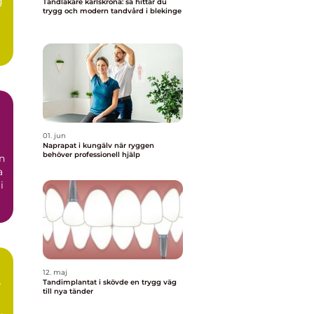
g
Tandläkare karlskrona: så hittar du
trygg och modern tandvård i blekinge
01. jun
Naprapat i kungälv när ryggen
behöver professionell hjälp
n
a
i
12. maj
Tandimplantat i skövde en trygg väg
r
till nya tänder