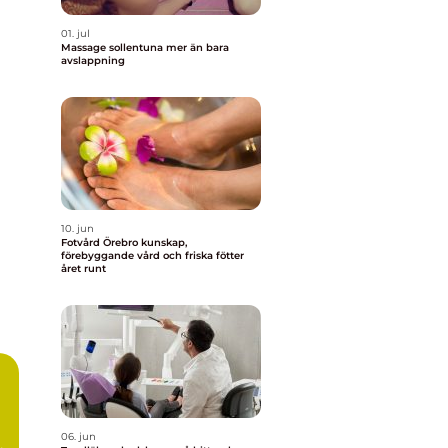
01. jul
Massage sollentuna mer än bara
avslappning
10. jun
Fotvård Örebro kunskap,
förebyggande vård och friska fötter
året runt
06. jun