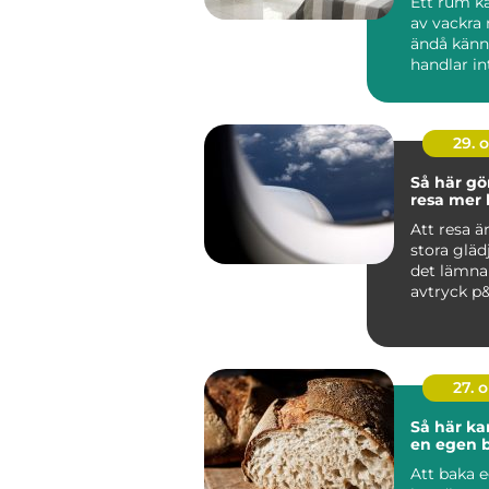
Ett rum ka
av vackra
ändå känna
handlar int
29. 
Så här gö
resa mer 
Att resa är
stora gläd
det lämna
avtryck p&a
27. 
Så här ka
en egen 
Att baka 