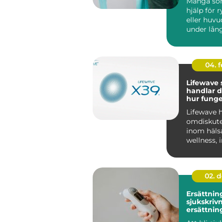
Många so
hjälp för 
eller huvu
under lång
olika behan
04. 
Lifewave sv
handlar 
hur funge
ljuspatch
Lifewave h
omdiskut
inom häls
wellness, 
Sverige. F
02. 
Ersättnin
sjukskrivn
ersättnin
er finns d