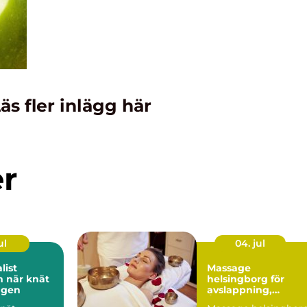
äs fler inlägg här
er
ul
04. jul
list
Massage
ät
helsingborg för
agen
avslappning,
Återhämtning och