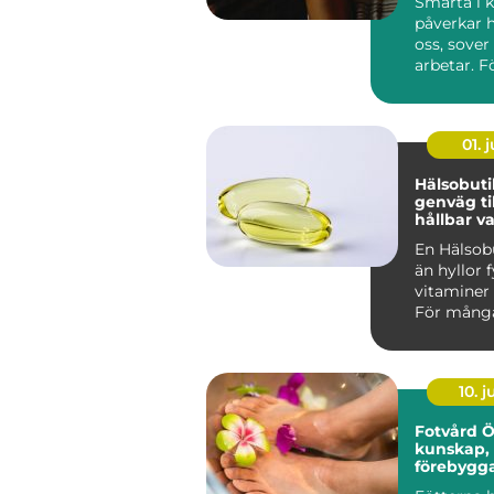
Smärta i 
påverkar h
oss, sover
arbetar. F
Stockholm
trappor, p
01. j
Hälsobutik 
genväg ti
hållbar v
En Hälsob
än hyllor 
vitaminer 
För många
den som e
kunskap...
10. 
Fotvård 
kunskap,
förebygg
och friska