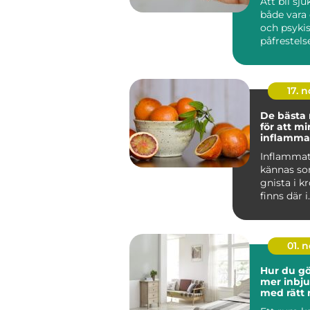
Att bli sj
både vara 
och psyki
påfrestels
Sjukskrivn
17. 
De bästa
för att m
inflammat
kroppen
Inflammat
kännas so
gnista i k
finns där i
bakgrund
p&ari...
01. 
Hur du gö
mer inbj
med rätt