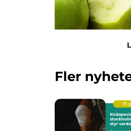
L
Fler nyhet
17. j
Knäspecia
stockholm när kn
styr vard