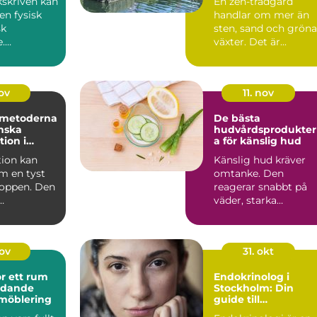
ukskriven kan
En zen-trädgård
en fysisk
handlar om mer än
sk
sten, sand och gröna
e.
växter. Det är...
ingen kan...
nov
11. nov
 metoderna
De bästa
inska
hudvårdsprodukte
ion i
a för känslig hud
ion kan
Känslig hud kräver
m en tyst
omtanke. Den
roppen. Den
reagerar snabbt på
väder, starka
en och
ingredienser o...
nov
31. okt
r ett rum
Endokrinolog i
udande
Stockholm: Din
 möblering
guide till
hormonhälsa