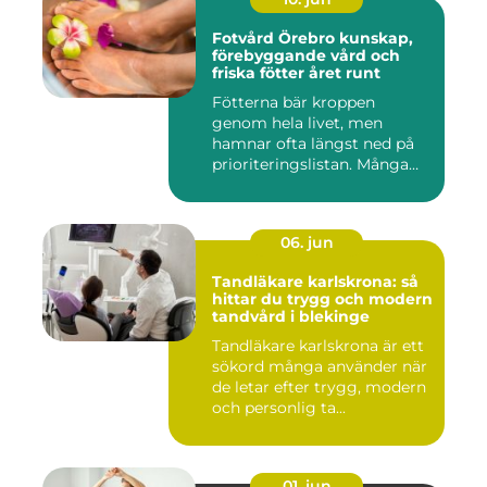
Fotvård Örebro kunskap,
förebyggande vård och
friska fötter året runt
Fötterna bär kroppen
genom hela livet, men
hamnar ofta längst ned på
prioriteringslistan. Många
söke...
06. jun
Tandläkare karlskrona: så
hittar du trygg och modern
tandvård i blekinge
Tandläkare karlskrona är ett
sökord många använder när
de letar efter trygg, modern
och personlig ta...
01. jun