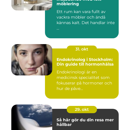
möblering
Ett rum kan vara fullt av
vackra möbler och ändå
kännas kalt. Det handlar inte
...
31. okt
Endokrinolog i Stockholm:
Din guide till hormonhälsa
Endokrinologi är en
medicinsk specialitet som
fokuserar på hormoner och
hur de påve...
29. okt
Så här gör du din resa mer
hållbar