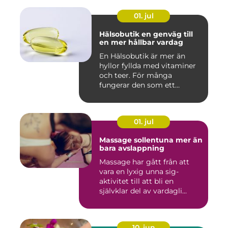
01. jul
Hälsobutik en genväg till
en mer hållbar vardag
En Hälsobutik är mer än
hyllor fyllda med vitaminer
och teer. För många
fungerar den som ett
kunskap...
01. jul
Massage sollentuna mer än
bara avslappning
Massage har gått från att
vara en lyxig unna sig-
aktivitet till att bli en
självklar del av vardagli...
10. jun