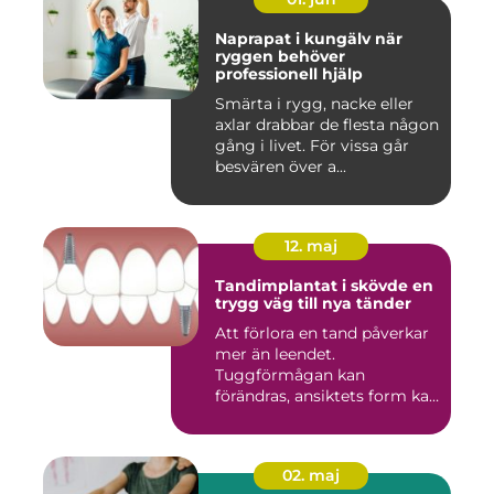
Naprapat i kungälv när
ryggen behöver
professionell hjälp
Smärta i rygg, nacke eller
axlar drabbar de flesta någon
gång i livet. För vissa går
besvären över a...
12. maj
Tandimplantat i skövde en
trygg väg till nya tänder
Att förlora en tand påverkar
mer än leendet.
Tuggförmågan kan
förändras, ansiktets form kan
skifta o...
02. maj