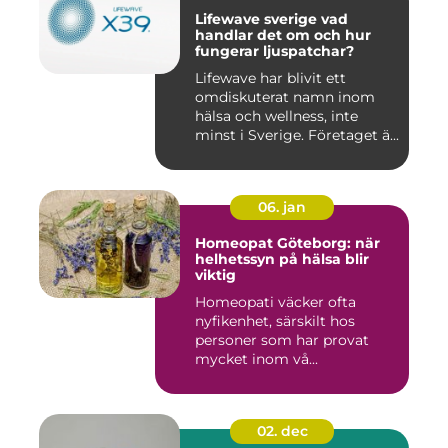
Lifewave sverige vad
handlar det om och hur
fungerar ljuspatchar?
Lifewave har blivit ett
omdiskuterat namn inom
hälsa och wellness, inte
minst i Sverige. Företaget ä...
06. jan
Homeopat Göteborg: när
helhetssyn på hälsa blir
viktig
Homeopati väcker ofta
nyfikenhet, särskilt hos
personer som har provat
mycket inom vå...
02. dec