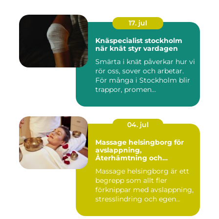
17. jul
Knäspecialist stockholm
när knät styr vardagen
Smärta i knät påverkar hur vi
rör oss, sover och arbetar.
För många i Stockholm blir
trappor, promen...
04. jul
Massage helsingborg för
avslappning,
Återhämtning och
välmående
Massage helsingborg är ett
begrepp som allt fler
förknippar med avslappning,
stresslindring och egen...