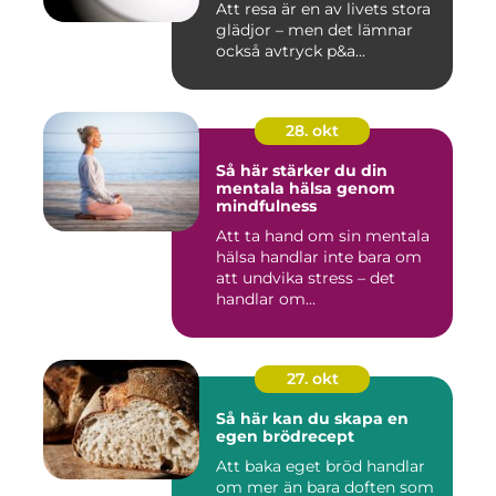
Att resa är en av livets stora
glädjor – men det lämnar
också avtryck p&a...
28. okt
Så här stärker du din
mentala hälsa genom
mindfulness
Att ta hand om sin mentala
hälsa handlar inte bara om
att undvika stress – det
handlar om...
27. okt
Så här kan du skapa en
egen brödrecept
Att baka eget bröd handlar
om mer än bara doften som