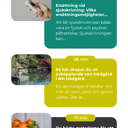
Ersättning vid
sjukskrivning: Vilka
ersättningsmöjligheter
finns det?
Att bli sjukskriven kan både
vara en fysisk och psykisk
påfrestelse. Sjukskrivningen
kan...
28. nov
Så här skapar du en
avkopplande zen-trädgård
i din trädgård
En zen-trädgård handlar om
mer än sten, sand och gröna
växter. Det är...
17. nov