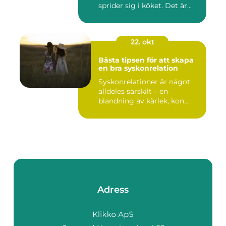
sprider sig i köket. Det är...
22. okt
Bästa tipsen för att skapa
en bra syskonrelation
Syskonrelationer är något
alldeles särskilt – en
blandning av kärlek, kon...
Adress