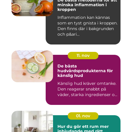
De bästa metoderna för att
minska inflammation i
kroppen
Inflammation kan kännas
som en tyst gnista i kroppen.
Den finns där i bakgrunden
och p&ari...
11. nov
De bästa
hudvårdsprodukterna för
känslig hud
Känslig hud kräver omtanke.
Den reagerar snabbt på
väder, starka ingredienser o...
01. nov
Hur du gör ett rum mer
inbjudande med rätt