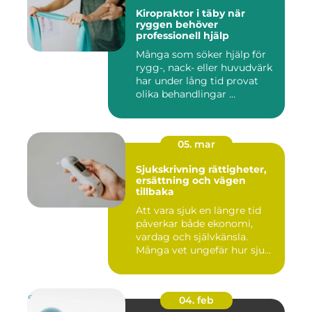
Kiropraktor i täby när
ryggen behöver
professionell hjälp
Många som söker hjälp för
rygg-, nack- eller huvudvärk
har under lång tid provat
olika behandlingar ...
05. mar
Sjukskrivning rättigheter,
ersättning och vägen
tillbaka
Att vara sjuk en längre tid
påverkar både ekonomi,
vardag och självkänsla.
Många vet ungefär hur sju...
04. feb