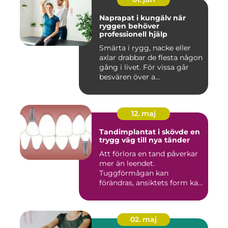
Naprapat i kungälv när
ryggen behöver
professionell hjälp
Smärta i rygg, nacke eller
axlar drabbar de flesta någon
gång i livet. För vissa går
besvären över a...
12. maj
Tandimplantat i skövde en
trygg väg till nya tänder
Att förlora en tand påverkar
mer än leendet.
Tuggförmågan kan
förändras, ansiktets form kan
skifta o...
02. maj