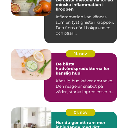
De bästa metoderna för att
minska inflammation i
kroppen
Inflammation kan kännas
som en tyst gnista i kroppen.
Den finns där i bakgrunden
och p&ari...
11. nov
De bästa
hudvårdsprodukterna för
känslig hud
Känslig hud kräver omtanke.
Den reagerar snabbt på
väder, starka ingredienser o...
01. nov
Hur du gör ett rum mer
inbjudande med rätt