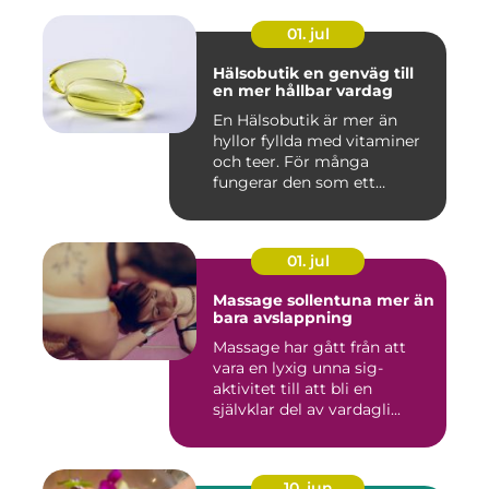
01. jul
Hälsobutik en genväg till
en mer hållbar vardag
En Hälsobutik är mer än
hyllor fyllda med vitaminer
och teer. För många
fungerar den som ett
kunskap...
01. jul
Massage sollentuna mer än
bara avslappning
Massage har gått från att
vara en lyxig unna sig-
aktivitet till att bli en
självklar del av vardagli...
10. jun