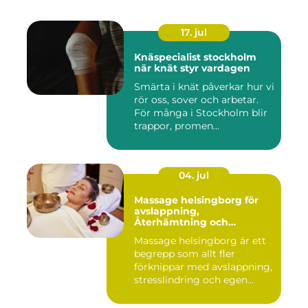
17. jul
Knäspecialist stockholm
när knät styr vardagen
Smärta i knät påverkar hur vi
rör oss, sover och arbetar.
För många i Stockholm blir
trappor, promen...
04. jul
Massage helsingborg för
avslappning,
Återhämtning och
välmående
Massage helsingborg är ett
begrepp som allt fler
förknippar med avslappning,
stresslindring och egen...