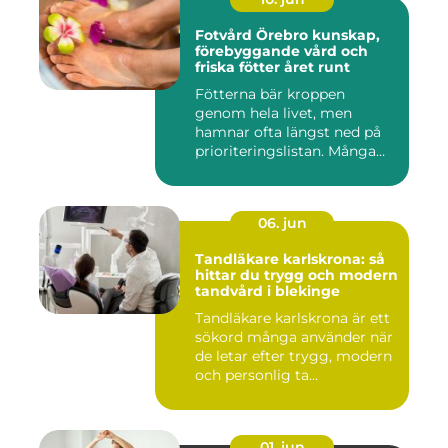
Fotvård Örebro kunskap,
förebyggande vård och
friska fötter året runt
Fötterna bär kroppen
genom hela livet, men
hamnar ofta längst ned på
prioriteringslistan. Många
söke...
06. jun
Tandläkare karlskrona: så
hittar du trygg och modern
tandvård i blekinge
Tandläkare karlskrona är ett
sökord många använder när
de letar efter trygg, modern
och personlig ta...
01. jun