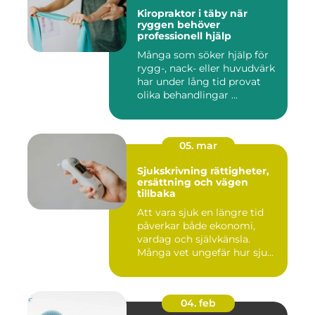
Kiropraktor i täby när
ryggen behöver
professionell hjälp
Många som söker hjälp för
rygg-, nack- eller huvudvärk
har under lång tid provat
olika behandlingar ...
05. mar
Sjukskrivning rättigheter,
ersättning och vägen
tillbaka
Att vara sjuk en längre tid
påverkar både ekonomi,
vardag och självkänsla.
Många vet ungefär hur sju...
04. feb