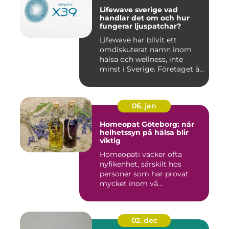
Lifewave sverige vad
handlar det om och hur
fungerar ljuspatchar?
Lifewave har blivit ett
omdiskuterat namn inom
hälsa och wellness, inte
minst i Sverige. Företaget ä...
06. jan
Homeopat Göteborg: när
helhetssyn på hälsa blir
viktig
Homeopati väcker ofta
nyfikenhet, särskilt hos
personer som har provat
mycket inom vå...
02. dec