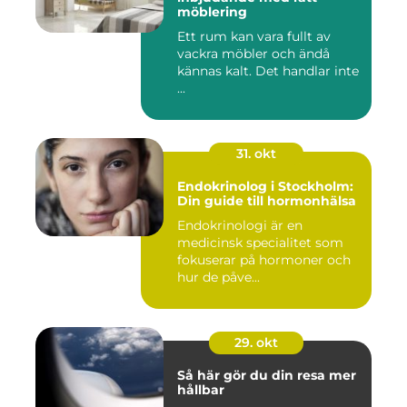
möblering
Ett rum kan vara fullt av
vackra möbler och ändå
kännas kalt. Det handlar inte
...
31. okt
Endokrinolog i Stockholm:
Din guide till hormonhälsa
Endokrinologi är en
medicinsk specialitet som
fokuserar på hormoner och
hur de påve...
29. okt
Så här gör du din resa mer
hållbar