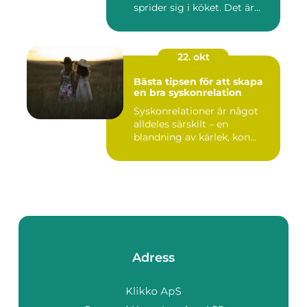
sprider sig i köket. Det är...
22. okt
Bästa tipsen för att skapa
en bra syskonrelation
Syskonrelationer är något
alldeles särskilt – en
blandning av kärlek, kon...
Adress