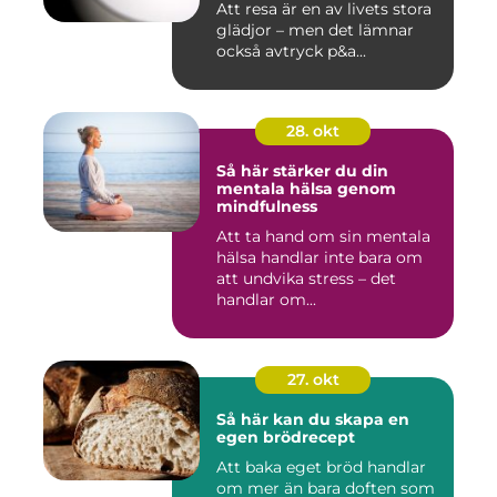
Att resa är en av livets stora
glädjor – men det lämnar
också avtryck p&a...
28. okt
Så här stärker du din
mentala hälsa genom
mindfulness
Att ta hand om sin mentala
hälsa handlar inte bara om
att undvika stress – det
handlar om...
27. okt
Så här kan du skapa en
egen brödrecept
Att baka eget bröd handlar
om mer än bara doften som