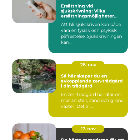
Ersättning vid
sjukskrivning: Vilka
ersättningsmöjligheter
finns det?
Att bli sjukskriven kan både
vara en fysisk och psykisk
påfrestelse. Sjukskrivningen
kan...
28. nov
Så här skapar du en
avkopplande zen-trädgård
i din trädgård
En zen-trädgård handlar om
mer än sten, sand och gröna
växter. Det är...
17. nov