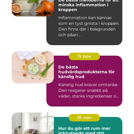
De bästa metoderna för att
minska inflammation i
kroppen
Inflammation kan kännas
som en tyst gnista i kroppen.
Den finns där i bakgrunden
och p&ari...
11. nov
De bästa
hudvårdsprodukterna för
känslig hud
Känslig hud kräver omtanke.
Den reagerar snabbt på
väder, starka ingredienser o...
01. nov
Hur du gör ett rum mer
inbjudande med rätt