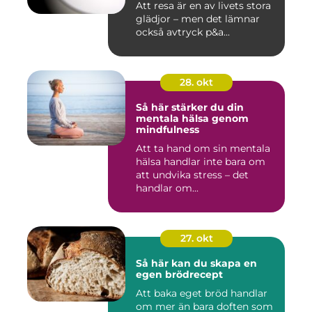
Att resa är en av livets stora
glädjor – men det lämnar
också avtryck p&a...
28. okt
Så här stärker du din
mentala hälsa genom
mindfulness
Att ta hand om sin mentala
hälsa handlar inte bara om
att undvika stress – det
handlar om...
27. okt
Så här kan du skapa en
egen brödrecept
Att baka eget bröd handlar
om mer än bara doften som