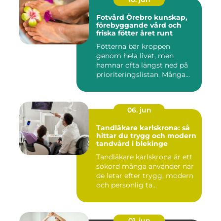
Fotvård Örebro kunskap,
förebyggande vård och
friska fötter året runt
Fötterna bär kroppen
genom hela livet, men
hamnar ofta längst ned på
prioriteringslistan. Många
söke...
06. jun
Tandläkare karlskrona: så
hittar du trygg och modern
tandvård i blekinge
Tandläkare karlskrona är ett
sökord många använder när
de letar efter trygg, modern
och personlig ta...
01. jun