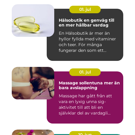
01. jul
Hälsobutik en genväg till
en mer hållbar vardag
En Hälsobutik är mer än
hyllor fyllda med vitaminer
och teer. För många
fungerar den som ett
kunskap...
01. jul
Massage sollentuna mer än
bara avslappning
Massage har gått från att
vara en lyxig unna sig-
aktivitet till att bli en
självklar del av vardagli...
10. jun