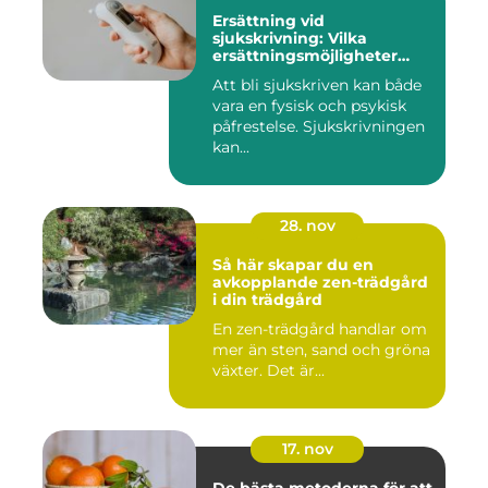
Ersättning vid
sjukskrivning: Vilka
ersättningsmöjligheter
finns det?
Att bli sjukskriven kan både
vara en fysisk och psykisk
påfrestelse. Sjukskrivningen
kan...
28. nov
Så här skapar du en
avkopplande zen-trädgård
i din trädgård
En zen-trädgård handlar om
mer än sten, sand och gröna
växter. Det är...
17. nov