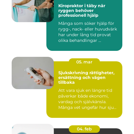
Kiropraktor i täby när
ryggen behöver
professionell hjälp
Många som söker hjälp för
rygg-, nack- eller huvudvärk
har under lång tid provat
olika behandlingar ...
05. mar
Sjukskrivning rättigheter,
ersättning och vägen
tillbaka
Att vara sjuk en längre tid
påverkar både ekonomi,
vardag och självkänsla.
Många vet ungefär hur sju...
04. feb