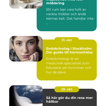
möblering
Ett rum kan vara fullt av
vackra möbler och ändå
kännas kalt. Det handlar inte
...
31. okt
Endokrinolog i Stockholm:
Din guide till hormonhälsa
Endokrinologi är en
medicinsk specialitet som
fokuserar på hormoner och
hur de påve...
29. okt
Så här gör du din resa mer
hållbar