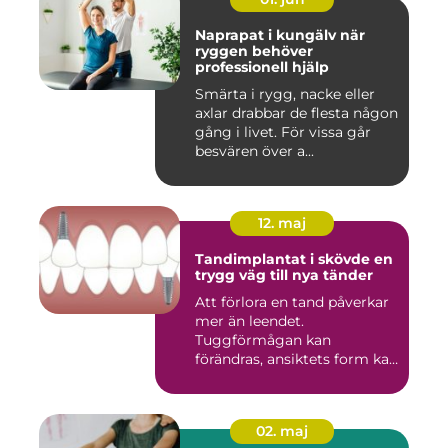
Naprapat i kungälv när
ryggen behöver
professionell hjälp
Smärta i rygg, nacke eller
axlar drabbar de flesta någon
gång i livet. För vissa går
besvären över a...
12. maj
Tandimplantat i skövde en
trygg väg till nya tänder
Att förlora en tand påverkar
mer än leendet.
Tuggförmågan kan
förändras, ansiktets form kan
skifta o...
02. maj