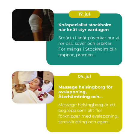
17. jul
Knäspecialist stockholm
när knät styr vardagen
Smärta i knät påverkar hur vi
rör oss, sover och arbetar.
För många i Stockholm blir
trappor, promen...
04. jul
Massage helsingborg för
avslappning,
Återhämtning och
välmående
Massage helsingborg är ett
begrepp som allt fler
förknippar med avslappning,
stresslindring och egen...