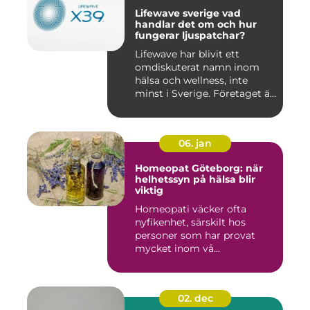
Lifewave sverige vad
handlar det om och hur
fungerar ljuspatchar?
Lifewave har blivit ett
omdiskuterat namn inom
hälsa och wellness, inte
minst i Sverige. Företaget ä...
06. jan
Homeopat Göteborg: när
helhetssyn på hälsa blir
viktig
Homeopati väcker ofta
nyfikenhet, särskilt hos
personer som har provat
mycket inom vå...
02. dec