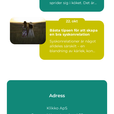
sprider sig i köket. Det är...
22. okt
Bästa tipsen för att skapa
en bra syskonrelation
Syskonrelationer är något
alldeles särskilt – en
blandning av kärlek, kon...
Adress