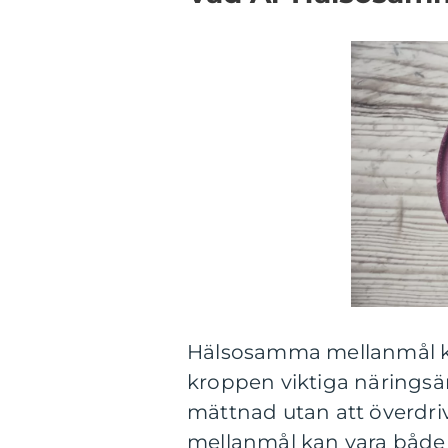
Hälsosamma mellanmål ka
kroppen viktiga näringsä
mättnad utan att överdriva
mellanmål kan vara både s