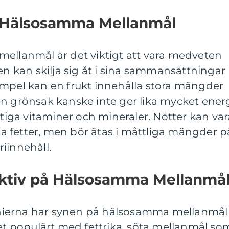
n Hälsosamma Mellanmål
mellanmål är det viktigt att vara medveten
en kan skilja sig åt i sina sammansättningar
empel kan en frukt innehålla stora mängder
en grönsak kanske inte ger lika mycket ener
ktiga vitaminer och mineraler. Nötter kan var
iga fetter, men bör ätas i måttliga mängder p
iinnehåll.
ektiv på Hälsosamma Mellanmå
nierna har synen på hälsosamma mellanmål
det populärt med fettrika, söta mellanmål so