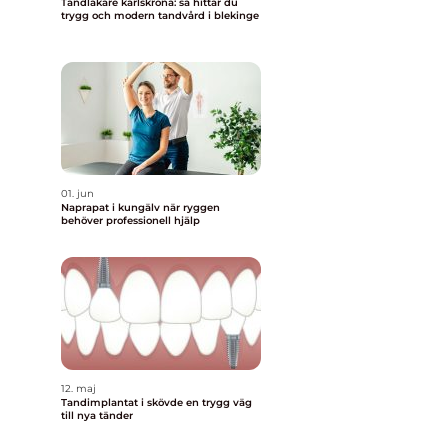
Tandläkare karlskrona: så hittar du
trygg och modern tandvård i blekinge
01. jun
Naprapat i kungälv när ryggen
behöver professionell hjälp
12. maj
Tandimplantat i skövde en trygg väg
till nya tänder