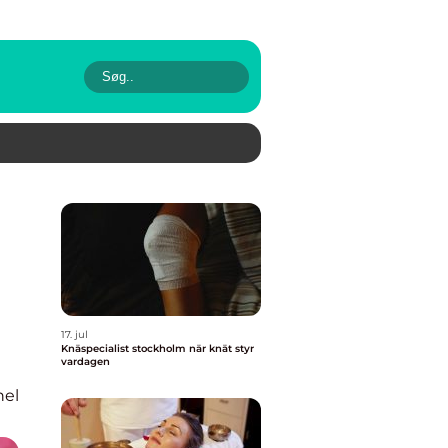
17. jul
Knäspecialist stockholm när knät styr
vardagen
nel