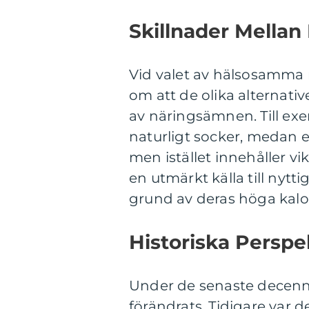
Skillnader Mella
Vid valet av hälsosamma 
om att de olika alternativ
av näringsämnen. Till ex
naturligt socker, medan 
men istället innehåller vi
en utmärkt källa till nytt
grund av deras höga kalor
Historiska Persp
Under de senaste decen
förändrats. Tidigare var 