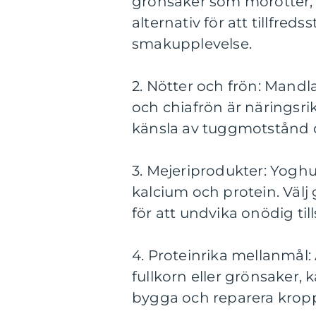
grönsaker som morötter,
alternativ för att tillfreds
smakupplevelse.
2. Nötter och frön: Mandla
och chiafrön är näringsrik
känsla av tuggmotstånd 
3. Mejeriprodukter: Yoghurt
kalcium och protein. Välj
för att undvika onödig till
4. Proteinrika mellanmål:
fullkorn eller grönsaker, 
bygga och reparera krop