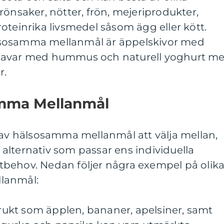
rönsaker, nötter, frön, mejeriprodukter,
oteinrika livsmedel såsom ägg eller kött.
lsosamma mellanmål är äppelskivor med
tavar med hummus och naturell yoghurt m
r.
amma Mellanmål
 av hälsosamma mellanmål att välja mellan,
ta alternativ som passar ens individuella
behov. Nedan följer några exempel på olik
lanmål:
 frukt som äpplen, bananer, apelsiner, samt