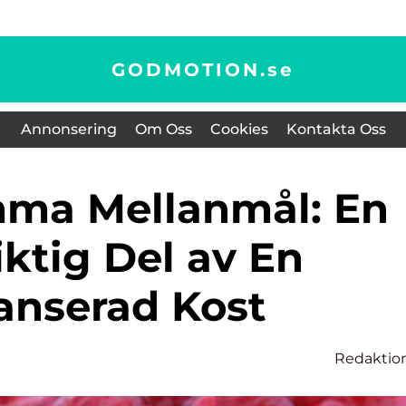
GODMOTION.
se
Annonsering
Om Oss
Cookies
Kontakta Oss
iktig Del av En
anserad Kost
Redaktio