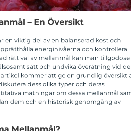
nmål – En Översikt
en viktig del av en balanserad kost och
t upprätthålla energinivåerna och kontrollera
 rätt val av mellanmål kan man tillgodose
lsosamt sätt och undvika överätning vid de
artikel kommer att ge en grundlig översikt 
skutera dess olika typer och deras
antitativa mätningar om dessa mellanmål sa
ellan dem och en historisk genomgång av
ma Mellanmål?