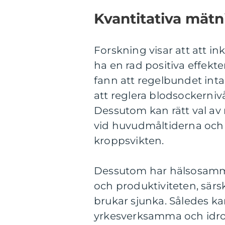
Kvantitativa mätn
Forskning visar att att 
ha en rad positiva effekte
fann att regelbundet int
att reglera blodsockerniv
Dessutom kan rätt val av 
vid huvudmåltiderna och d
kroppsvikten.
Dessutom har hälsosamma
och produktiviteten, sär
brukar sjunka. Således kan
yrkesverksamma och idro