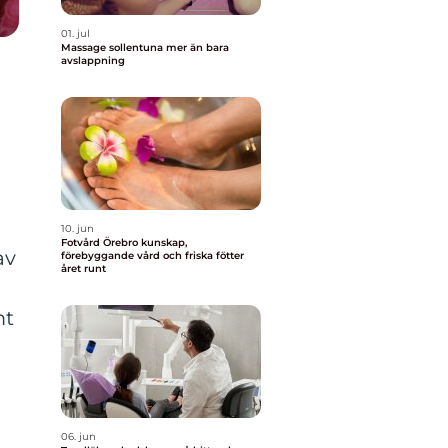
01. jul
Massage sollentuna mer än bara
avslappning
10. jun
Fotvård Örebro kunskap,
av
förebyggande vård och friska fötter
året runt
mt
06. jun