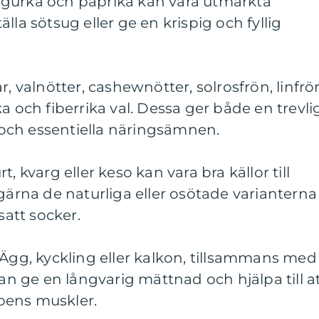
 gurka och paprika kan vara utmärkta
ställa sötsug eller ge en krispig och fyllig
r, valnötter, cashewnötter, solrosfrön, linfrö
a och fiberrika val. Dessa ger både en trevli
och essentiella näringsämnen.
, kvarg eller keso kan vara bra källor till
 gärna de naturliga eller osötade varianterna
satt socker.
 Ägg, kyckling eller kalkon, tillsammans med
kan ge en långvarig mättnad och hjälpa till a
pens muskler.