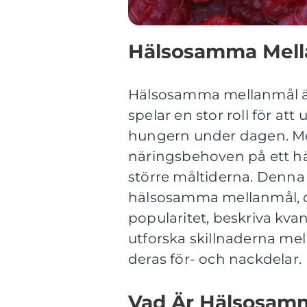
Hälsosamma Mella
Hälsosamma mellanmål är 
spelar en stor roll för at
hungern under dagen. Med
näringsbehoven på ett hä
större måltiderna. Denna 
hälsosamma mellanmål, di
popularitet, beskriva kv
utforska skillnaderna m
deras för- och nackdelar.
Vad Är Hälsosam