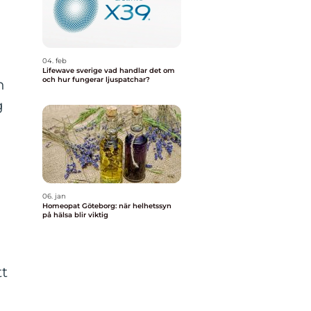
04. feb
Lifewave sverige vad handlar det om
och hur fungerar ljuspatchar?
n
g
06. jan
Homeopat Göteborg: när helhetssyn
på hälsa blir viktig
tt