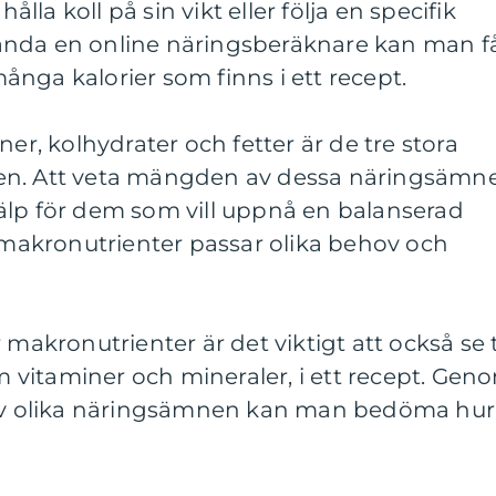
hålla koll på sin vikt eller följa en specifik
ända en online näringsberäknare kan man f
nga kalorier som finns i ett recept.
ner, kolhydrater och fetter är de tre stora
en. Att veta mängden av dessa näringsämn
 hjälp för dem som vill uppnå en balanserad
v makronutrienter passar olika behov och
 makronutrienter är det viktigt att också se ti
vitaminer och mineraler, i ett recept. Gen
t av olika näringsämnen kan man bedöma hur