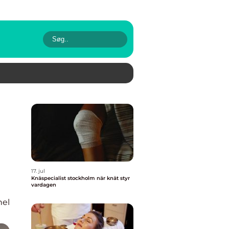
17. jul
Knäspecialist stockholm när knät styr
vardagen
nel