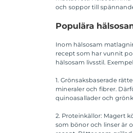
och soppor till spännand
Populära hälsos
Inom hälsosam matlagning
recept som har vunnit pop
hälsosam livsstil. Exempe
1. Grönsaksbaserade rätte
mineraler och fibrer. Därf
quinoasallader och grönk
2. Proteinkällor: Magert k
som bönor och linser är 