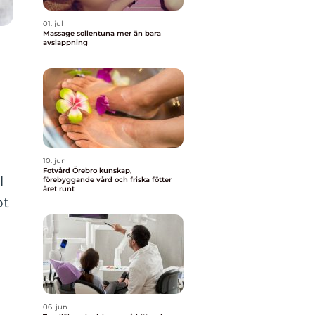
01. jul
Massage sollentuna mer än bara
avslappning
10. jun
Fotvård Örebro kunskap,
l
förebyggande vård och friska fötter
året runt
pt
06. jun