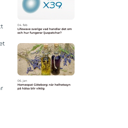
tt
04. feb
Lifewave sverige vad handlar det om
och hur fungerar ljuspatchar?
et
06. jan
Homeopat Göteborg: när helhetssyn
är
på hälsa blir viktig