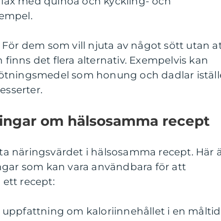
d lax med quinoa och kyckling- och
empel.
För dem som vill njuta av något sött utan a
inns det flera alternativ. Exempelvis kan
ötningsmedel som honung och dadlar iställ
esserter.
ningar om hälsosamma recept
mäta näringsvärdet i hälsosamma recept. Här 
ngar som kan vara användbara för att
ett recept:
en uppfattning om kaloriinnehållet i en måltid