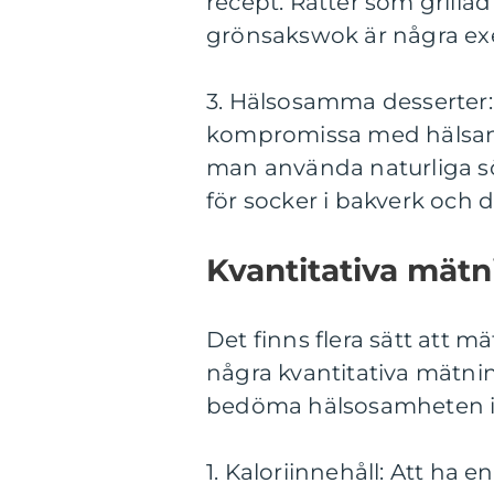
recept. Rätter som grilla
grönsakswok är några ex
3. Hälsosamma desserter: 
kompromissa med hälsan f
man använda naturliga s
för socker i bakverk och d
Kvantitativa mät
Det finns flera sätt att 
några kvantitativa mätni
bedöma hälsosamheten i 
1. Kaloriinnehåll: Att ha 