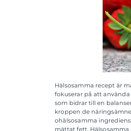
Hälsosamma recept är mat
fokuserar på att använda 
som bidrar till en balanse
kroppen de näringsämnen
ohälsosamma ingredienser
mättat fett. Hälsosamma re