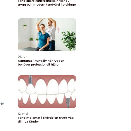
Tandläkare karlskrona: så hittar du
trygg och modern tandvård i blekinge
01. jun
Naprapat i kungälv när ryggen
behöver professionell hjälp
t
ge
12. maj
Tandimplantat i skövde en trygg väg
till nya tänder