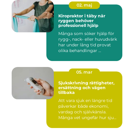
02. maj
Kiropraktor i täby när
ryggen behöver
professionell hjälp
Många som söker hjälp för
rygg-, nack- eller huvudvärk
har under lång tid provat
olika behandlingar ...
05. mar
Sjukskrivning rättigheter,
ersättning och vägen
tillbaka
Att vara sjuk en längre tid
påverkar både ekonomi,
vardag och självkänsla.
Många vet ungefär hur sju...