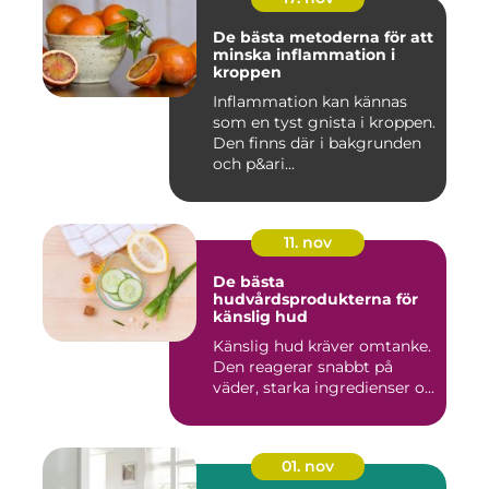
De bästa metoderna för att
minska inflammation i
kroppen
Inflammation kan kännas
som en tyst gnista i kroppen.
Den finns där i bakgrunden
och p&ari...
11. nov
De bästa
hudvårdsprodukterna för
känslig hud
Känslig hud kräver omtanke.
Den reagerar snabbt på
väder, starka ingredienser o...
01. nov