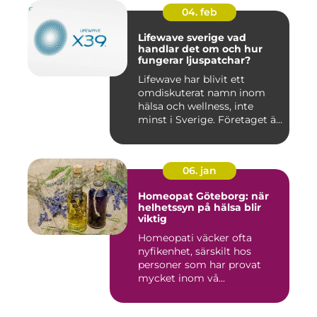
04. feb
Lifewave sverige vad
handlar det om och hur
fungerar ljuspatchar?
Lifewave har blivit ett
omdiskuterat namn inom
hälsa och wellness, inte
minst i Sverige. Företaget ä...
06. jan
Homeopat Göteborg: när
helhetssyn på hälsa blir
viktig
Homeopati väcker ofta
nyfikenhet, särskilt hos
personer som har provat
mycket inom vå...