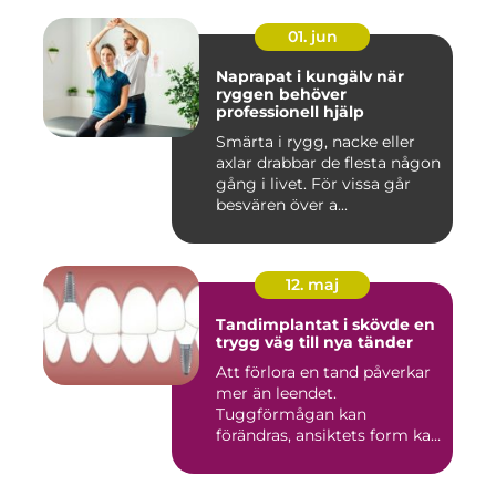
01. jun
Naprapat i kungälv när
ryggen behöver
professionell hjälp
Smärta i rygg, nacke eller
axlar drabbar de flesta någon
gång i livet. För vissa går
besvären över a...
12. maj
Tandimplantat i skövde en
trygg väg till nya tänder
Att förlora en tand påverkar
mer än leendet.
Tuggförmågan kan
förändras, ansiktets form kan
skifta o...