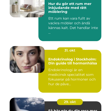
Hur du gör ett rum mer
inbjudande med rätt
möblering
Ett rum kan vara fullt av
vackra möbler och ändå
kännas kalt. Det handlar inte
...
31. okt
Endokrinolog i Stockholm:
Din guide till hormonhälsa
Endokrinologi är en
medicinsk specialitet som
fokuserar på hormoner och
hur de påve...
29. okt
Så här gör du din resa mer