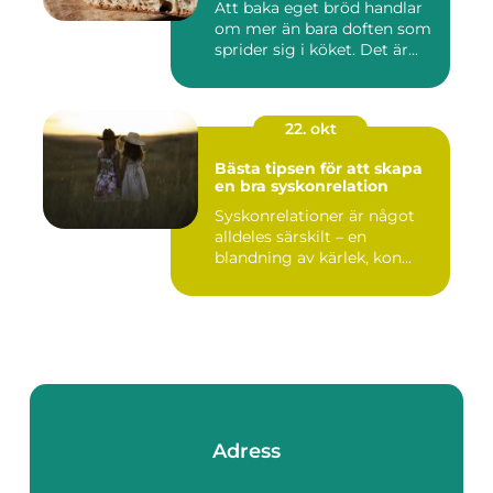
Att baka eget bröd handlar
om mer än bara doften som
sprider sig i köket. Det är...
22. okt
Bästa tipsen för att skapa
en bra syskonrelation
Syskonrelationer är något
alldeles särskilt – en
blandning av kärlek, kon...
Adress