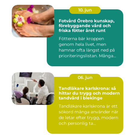
10. jun
Fotvård Örebro kunskap,
förebyggande vård och
friska fötter året runt
Fötterna bär kroppen
genom hela livet, men
hamnar ofta längst ned på
prioriteringslistan. Många
söke...
06. jun
Tandläkare karlskrona: så
hittar du trygg och modern
tandvård i blekinge
Tandläkare karlskrona är ett
sökord många använder när
de letar efter trygg, modern
och personlig ta...