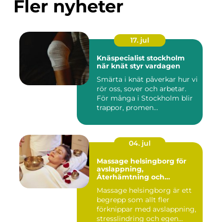
Fler nyheter
17. jul
Knäspecialist stockholm
när knät styr vardagen
Smärta i knät påverkar hur vi
rör oss, sover och arbetar.
För många i Stockholm blir
trappor, promen...
04. jul
Massage helsingborg för
avslappning,
Återhämtning och
välmående
Massage helsingborg är ett
begrepp som allt fler
förknippar med avslappning,
stresslindring och egen...