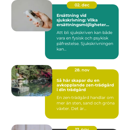
02. dec
Ersättning vid
sjukskrivning: Vilka
ersättningsmöjligheter
finns det?
Att bli sjukskriven kan både
vara en fysisk och psykisk
påfrestelse. Sjukskrivningen
kan...
28. nov
Så här skapar du en
avkopplande zen-trädgård
i din trädgård
En zen-trädgård handlar om
mer än sten, sand och gröna
växter. Det är...
17. nov