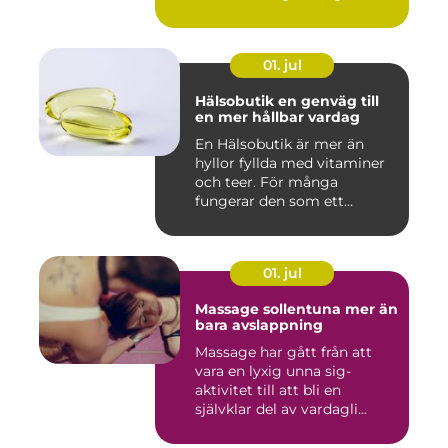
01. jul
Hälsobutik en genväg till
en mer hållbar vardag
En Hälsobutik är mer än
hyllor fyllda med vitaminer
och teer. För många
fungerar den som ett
kunskap...
01. jul
Massage sollentuna mer än
bara avslappning
Massage har gått från att
vara en lyxig unna sig-
aktivitet till att bli en
självklar del av vardagli...