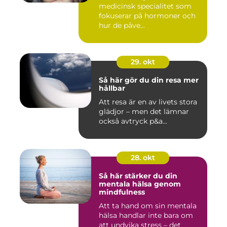
medicinsk specialitet som
fokuserar på hormoner och
hur de påve...
29. okt
Så här gör du din resa mer
hållbar
Att resa är en av livets stora
glädjor – men det lämnar
också avtryck p&a...
28. okt
Så här stärker du din
mentala hälsa genom
mindfulness
Att ta hand om sin mentala
hälsa handlar inte bara om
att undvika stress – det