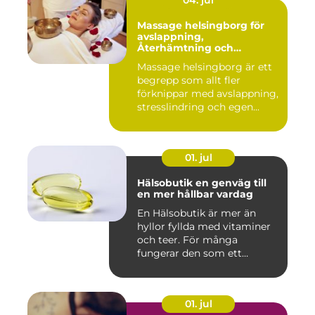
Massage helsingborg för
avslappning,
Återhämtning och
välmående
Massage helsingborg är ett
begrepp som allt fler
förknippar med avslappning,
stresslindring och egen...
01. jul
Hälsobutik en genväg till
en mer hållbar vardag
En Hälsobutik är mer än
hyllor fyllda med vitaminer
och teer. För många
fungerar den som ett
kunskap...
01. jul