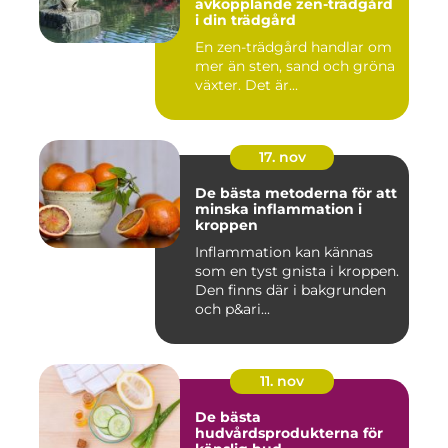
avkopplande zen-trädgård
i din trädgård
En zen-trädgård handlar om
mer än sten, sand och gröna
växter. Det är...
17. nov
De bästa metoderna för att
minska inflammation i
kroppen
Inflammation kan kännas
som en tyst gnista i kroppen.
Den finns där i bakgrunden
och p&ari...
11. nov
De bästa
hudvårdsprodukterna för