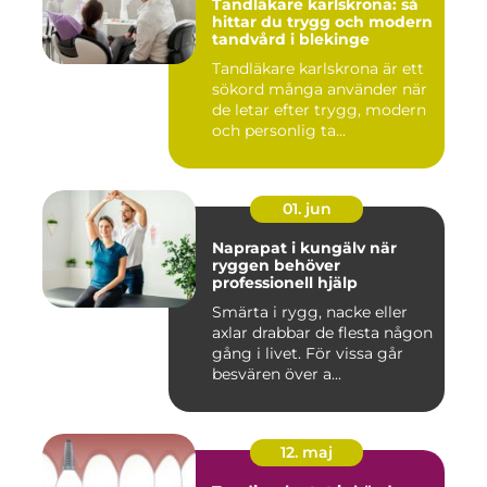
Tandläkare karlskrona: så
hittar du trygg och modern
tandvård i blekinge
Tandläkare karlskrona är ett
sökord många använder när
de letar efter trygg, modern
och personlig ta...
01. jun
Naprapat i kungälv när
ryggen behöver
professionell hjälp
Smärta i rygg, nacke eller
axlar drabbar de flesta någon
gång i livet. För vissa går
besvären över a...
12. maj