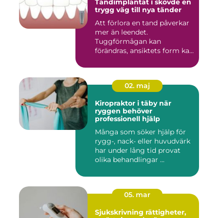
Tandimplantat i skövde en
trygg väg till nya tänder
Att förlora en tand påverkar
mer än leendet.
Tuggförmågan kan
förändras, ansiktets form kan
skifta o...
02. maj
Kiropraktor i täby när
ryggen behöver
professionell hjälp
Många som söker hjälp för
rygg-, nack- eller huvudvärk
har under lång tid provat
olika behandlingar ...
05. mar
Sjukskrivning rättigheter,