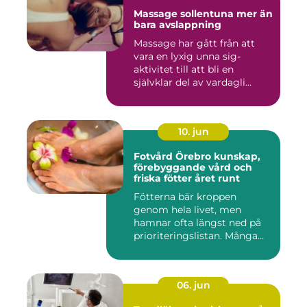
Massage sollentuna mer än
bara avslappning
Massage har gått från att
vara en lyxig unna sig-
aktivitet till att bli en
självklar del av vardagli...
10. jun
Fotvård Örebro kunskap,
förebyggande vård och
friska fötter året runt
Fötterna bär kroppen
genom hela livet, men
hamnar ofta längst ned på
prioriteringslistan. Många
söke...
06. jun