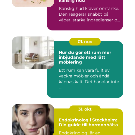
känslig hud
Känslig hud kräver omtanke.
Den reagerar snabbt på
väder, starka ingredienser o...
01. nov
Hur du gör ett rum mer
inbjudande med rätt
möblering
Ett rum kan vara fullt av
vackra möbler och ändå
kännas kalt. Det handlar inte
...
31. okt
Endokrinolog i Stockholm:
Din guide till hormonhälsa
Endokrinologi är en