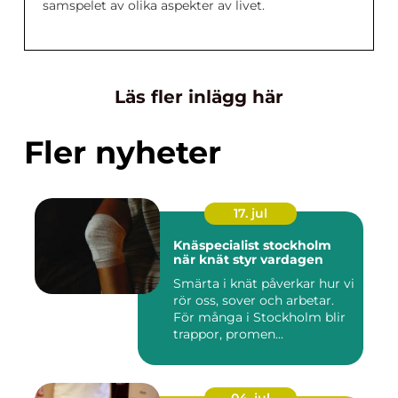
samspelet av olika aspekter av livet.
Läs fler inlägg här
Fler nyheter
17. jul
Knäspecialist stockholm
när knät styr vardagen
Smärta i knät påverkar hur vi
rör oss, sover och arbetar.
För många i Stockholm blir
trappor, promen...
04. jul