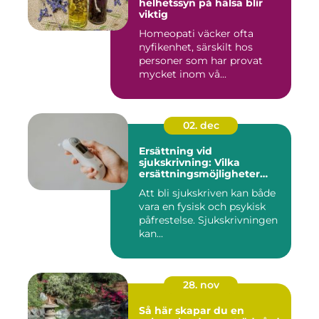
helhetssyn på hälsa blir
viktig
Homeopati väcker ofta
nyfikenhet, särskilt hos
personer som har provat
mycket inom vå...
02. dec
Ersättning vid
sjukskrivning: Vilka
ersättningsmöjligheter
finns det?
Att bli sjukskriven kan både
vara en fysisk och psykisk
påfrestelse. Sjukskrivningen
kan...
28. nov
Så här skapar du en