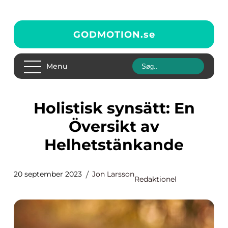
GODMOTION.
se
Menu
Holistisk synsätt: En
Översikt av
Helhetstänkande
20 september 2023
Jon Larsson
Redaktionel