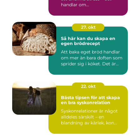
handlar om...
27. okt
Så här kan du skapa en
egen brödrecept
Att baka eget bröd handlar
om mer än bara doften som
sprider sig i köket. Det är...
22. okt
Bästa tipsen för att skapa
en bra syskonrelation
Syskonrelationer är något
alldeles särskilt – en
blandning av kärlek, kon...