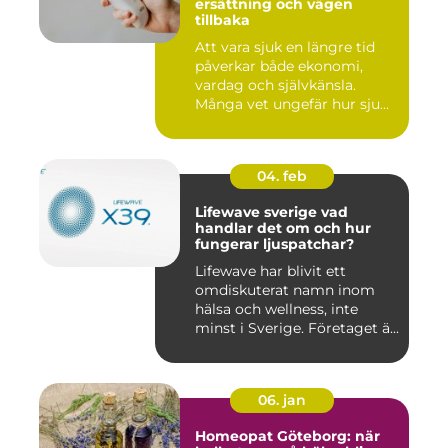
ersättning och vägen
tillbaka
Att vara sjuk en längre tid
påverkar både ekonomi,
vardag och självkänsla.
Många vet ungefär hur sju...
04. feb
Lifewave sverige vad
handlar det om och hur
fungerar ljuspatchar?
Lifewave har blivit ett
omdiskuterat namn inom
hälsa och wellness, inte
minst i Sverige. Företaget ä...
06. jan
Homeopat Göteborg: när