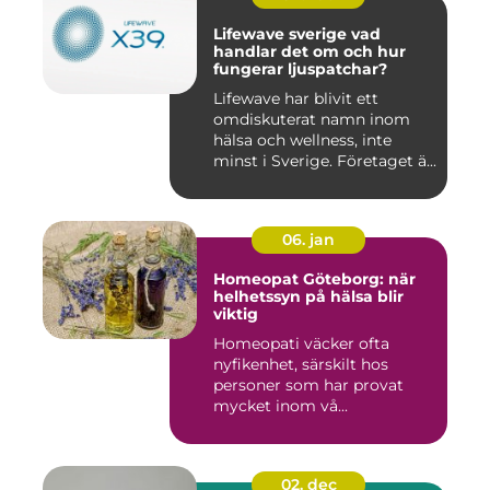
Lifewave sverige vad
handlar det om och hur
fungerar ljuspatchar?
Lifewave har blivit ett
omdiskuterat namn inom
hälsa och wellness, inte
minst i Sverige. Företaget ä...
06. jan
Homeopat Göteborg: när
helhetssyn på hälsa blir
viktig
Homeopati väcker ofta
nyfikenhet, särskilt hos
personer som har provat
mycket inom vå...
02. dec