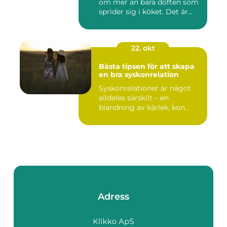
om mer än bara doften som
sprider sig i köket. Det är...
22. okt
Bästa tipsen för att skapa
en bra syskonrelation
Syskonrelationer är något
alldeles särskilt – en
blandning av kärlek, kon...
Adress