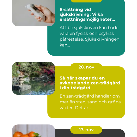
Ersättning vid
sjukskrivning: Vilka
ersättningsmöjligheter
finns det?
Att bli sjukskriven kan både
vara en fysisk och psykisk
påfrestelse. Sjukskrivningen
kan...
28. nov
Så här skapar du en
avkopplande zen-trädgård
i din trädgård
En zen-trädgård handlar om
mer än sten, sand och gröna
växter. Det är...
17. nov