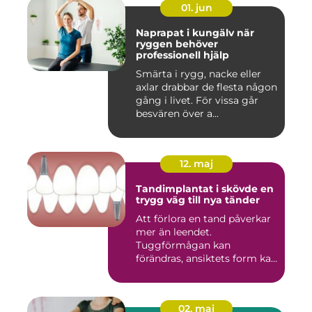
01. jun
Naprapat i kungälv när
ryggen behöver
professionell hjälp
Smärta i rygg, nacke eller
axlar drabbar de flesta någon
gång i livet. För vissa går
besvären över a...
12. maj
Tandimplantat i skövde en
trygg väg till nya tänder
Att förlora en tand påverkar
mer än leendet.
Tuggförmågan kan
förändras, ansiktets form kan
skifta o...
02. maj