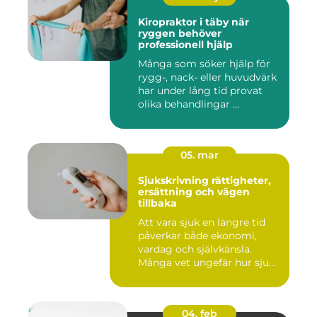
Kiropraktor i täby när
ryggen behöver
professionell hjälp
Många som söker hjälp för
rygg-, nack- eller huvudvärk
har under lång tid provat
olika behandlingar ...
05. mar
Sjukskrivning rättigheter,
ersättning och vägen
tillbaka
Att vara sjuk en längre tid
påverkar både ekonomi,
vardag och självkänsla.
Många vet ungefär hur sju...
04. feb