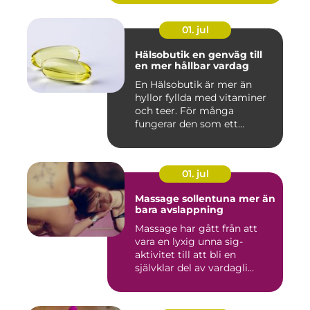
01. jul
Hälsobutik en genväg till
en mer hållbar vardag
En Hälsobutik är mer än
hyllor fyllda med vitaminer
och teer. För många
fungerar den som ett
kunskap...
01. jul
Massage sollentuna mer än
bara avslappning
Massage har gått från att
vara en lyxig unna sig-
aktivitet till att bli en
självklar del av vardagli...