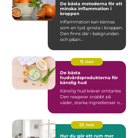
De bästa metoderna för att
minska inflammation i
kroppen
Inflammation kan kännas
som en tyst gnista i kroppen.
Den finns där i bakgrunden
och p&ari...
11. nov
De bästa
hudvårdsprodukterna för
känslig hud
Känslig hud kräver omtanke.
Den reagerar snabbt på
väder, starka ingredienser o...
01. nov
Hur du gör ett rum mer