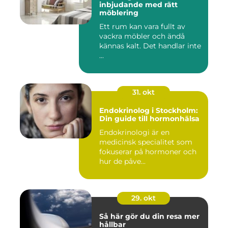
inbjudande med rätt
möblering
Ett rum kan vara fullt av
vackra möbler och ändå
kännas kalt. Det handlar inte
...
31. okt
Endokrinolog i Stockholm:
Din guide till hormonhälsa
Endokrinologi är en
medicinsk specialitet som
fokuserar på hormoner och
hur de påve...
29. okt
Så här gör du din resa mer
hållbar