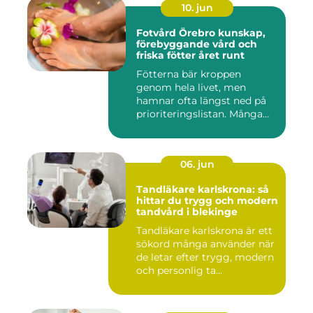
10. jun
Fotvård Örebro kunskap,
förebyggande vård och
friska fötter året runt
Fötterna bär kroppen
genom hela livet, men
hamnar ofta längst ned på
prioriteringslistan. Många
söke...
06. jun
Tandläkare karlskrona: så
hittar du trygg och modern
tandvård i blekinge
Tandläkare karlskrona är ett
sökord många använder när
de letar efter trygg, modern
och personlig ta...