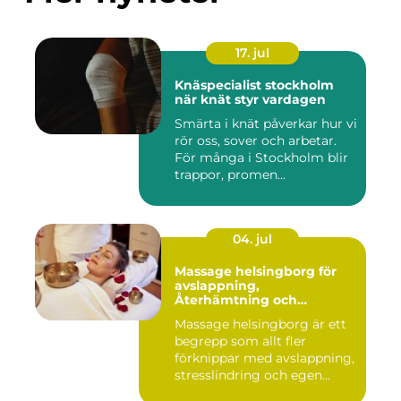
17. jul
Knäspecialist stockholm
när knät styr vardagen
Smärta i knät påverkar hur vi
rör oss, sover och arbetar.
För många i Stockholm blir
trappor, promen...
04. jul
Massage helsingborg för
avslappning,
Återhämtning och
välmående
Massage helsingborg är ett
begrepp som allt fler
förknippar med avslappning,
stresslindring och egen...