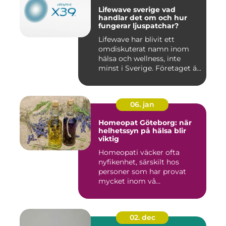
Lifewave sverige vad
handlar det om och hur
fungerar ljuspatchar?
Lifewave har blivit ett
omdiskuterat namn inom
hälsa och wellness, inte
minst i Sverige. Företaget ä...
06. jan
Homeopat Göteborg: när
helhetssyn på hälsa blir
viktig
Homeopati väcker ofta
nyfikenhet, särskilt hos
personer som har provat
mycket inom vå...
02. dec