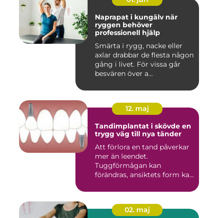
Naprapat i kungälv när
ryggen behöver
professionell hjälp
Smärta i rygg, nacke eller
axlar drabbar de flesta någon
gång i livet. För vissa går
besvären över a...
12. maj
Tandimplantat i skövde en
trygg väg till nya tänder
Att förlora en tand påverkar
mer än leendet.
Tuggförmågan kan
förändras, ansiktets form kan
skifta o...
02. maj