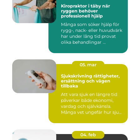
Kiropraktor i täby när
ryggen behöver
professionell hjälp
Många som söker hjälp för
rygg-, nack- eller huvudvärk
har under lång tid provat
olika behandlingar ...
05. mar
Sjukskrivning rättigheter,
ersättning och vägen
tillbaka
Att vara sjuk en längre tid
påverkar både ekonomi,
vardag och självkänsla.
Många vet ungefär hur sju...
04. feb