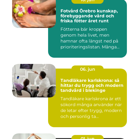
Fotvård Örebro kunskap,
förebyggande vård och
friska fötter året runt
Fötterna bär kroppen
genom hela livet, men
hamnar ofta längst ned på
prioriteringslistan. Många
söke...
06. jun
Tandläkare karlskrona: så
hittar du trygg och modern
tandvård i blekinge
Tandläkare karlskrona är ett
sökord många använder när
de letar efter trygg, modern
och personlig ta...
01. jun