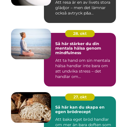
Att resa är en av livets stora
glädjor – men det lämnar
också avtryck p&a...
28. okt
Så här stärker du din
mentala hälsa genom
mindfulness
Att ta hand om sin mentala
hälsa handlar inte bara om
att undvika stress – det
handlar om...
27. okt
Så här kan du skapa en
egen brödrecept
Att baka eget bröd handlar
om mer än bara doften som