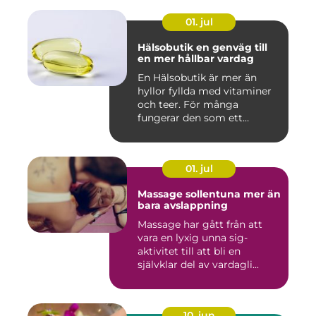
01. jul
Hälsobutik en genväg till
en mer hållbar vardag
En Hälsobutik är mer än
hyllor fyllda med vitaminer
och teer. För många
fungerar den som ett
kunskap...
01. jul
Massage sollentuna mer än
bara avslappning
Massage har gått från att
vara en lyxig unna sig-
aktivitet till att bli en
självklar del av vardagli...
10. jun