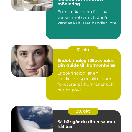
möblering
Ett rum kan vara fullt av
vackra möbler och ändå
kännas kalt. Det handlar inte
...
31. okt
Endokrinolog i Stockholm:
Din guide till hormonhälsa
Endokrinologi är en
medicinsk specialitet som
fokuserar på hormoner och
hur de påve...
29. okt
Så här gör du din resa mer
hållbar