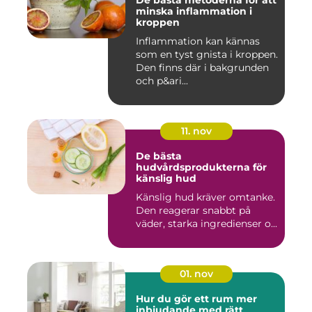
De bästa metoderna för att
minska inflammation i
kroppen
Inflammation kan kännas
som en tyst gnista i kroppen.
Den finns där i bakgrunden
och p&ari...
11. nov
De bästa
hudvårdsprodukterna för
känslig hud
Känslig hud kräver omtanke.
Den reagerar snabbt på
väder, starka ingredienser o...
01. nov
Hur du gör ett rum mer
inbjudande med rätt