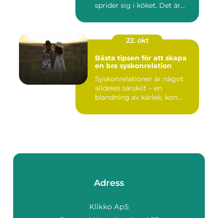
sprider sig i köket. Det är...
22. okt
Bästa tipsen för att skapa
en bra syskonrelation
Syskonrelationer är något
alldeles särskilt – en
blandning av kärlek, kon...
Adress