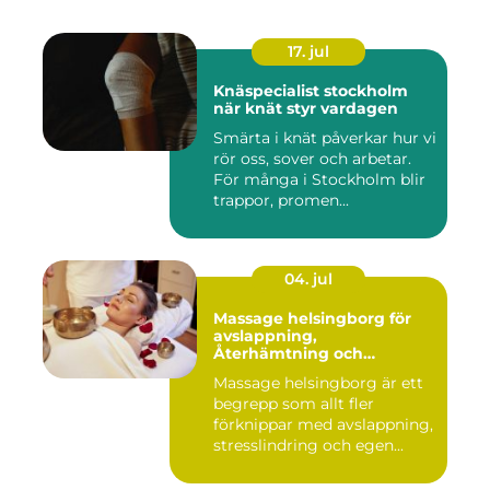
17. jul
Knäspecialist stockholm
när knät styr vardagen
Smärta i knät påverkar hur vi
rör oss, sover och arbetar.
För många i Stockholm blir
trappor, promen...
04. jul
Massage helsingborg för
avslappning,
Återhämtning och
välmående
Massage helsingborg är ett
begrepp som allt fler
förknippar med avslappning,
stresslindring och egen...