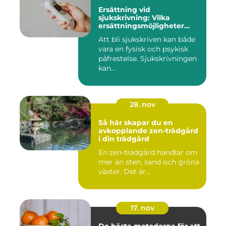
Ersättning vid
sjukskrivning: Vilka
ersättningsmöjligheter
finns det?
Att bli sjukskriven kan både
vara en fysisk och psykisk
påfrestelse. Sjukskrivningen
kan...
28. nov
Så här skapar du en
avkopplande zen-trädgård
i din trädgård
En zen-trädgård handlar om
mer än sten, sand och gröna
växter. Det är...
17. nov