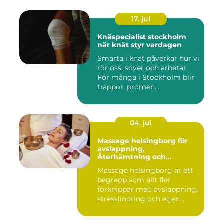
17. jul
Knäspecialist stockholm
när knät styr vardagen
Smärta i knät påverkar hur vi
rör oss, sover och arbetar.
För många i Stockholm blir
trappor, promen...
04. jul
Massage helsingborg för
avslappning,
Återhämtning och
välmående
Massage helsingborg är ett
begrepp som allt fler
förknippar med avslappning,
stresslindring och egen...