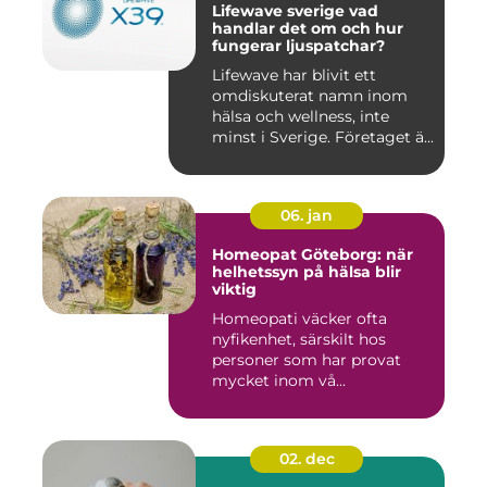
Lifewave sverige vad
handlar det om och hur
fungerar ljuspatchar?
Lifewave har blivit ett
omdiskuterat namn inom
hälsa och wellness, inte
minst i Sverige. Företaget ä...
06. jan
Homeopat Göteborg: när
helhetssyn på hälsa blir
viktig
Homeopati väcker ofta
nyfikenhet, särskilt hos
personer som har provat
mycket inom vå...
02. dec