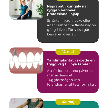
Naprapat i kungälv när
ryggen behöver
professionell hjälp
Smärta i rygg, nacke eller
axlar drabbar de flesta någon
gång i livet. För vissa går
besvären över a...
12. maj
Tandimplantat i skövde en
trygg väg till nya tänder
Att förlora en tand påverkar
mer än leendet.
Tuggförmågan kan
förändras, ansiktets form kan
skifta o...
02. maj