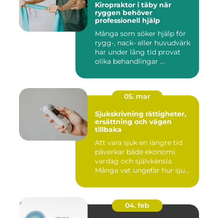
Kiropraktor i täby när
ryggen behöver
professionell hjälp
Många som söker hjälp för
rygg-, nack- eller huvudvärk
har under lång tid provat
olika behandlingar ...
05. mar
Sjukskrivning rättigheter,
ersättning och vägen
tillbaka
Att vara sjuk en längre tid
påverkar både ekonomi,
vardag och självkänsla.
Många vet ungefär hur sju...
04. feb