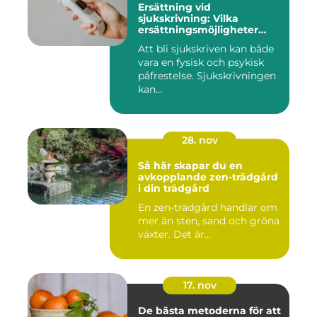
Ersättning vid
sjukskrivning: Vilka
ersättningsmöjligheter
finns det?
Att bli sjukskriven kan både
vara en fysisk och psykisk
påfrestelse. Sjukskrivningen
kan...
28. nov
Så här skapar du en
avkopplande zen-trädgård
i din trädgård
En zen-trädgård handlar om
mer än sten, sand och gröna
växter. Det är...
17. nov
De bästa metoderna för att