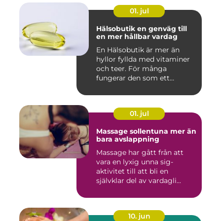
01. jul
Hälsobutik en genväg till
en mer hållbar vardag
En Hälsobutik är mer än
hyllor fyllda med vitaminer
och teer. För många
fungerar den som ett
kunskap...
01. jul
Massage sollentuna mer än
bara avslappning
Massage har gått från att
vara en lyxig unna sig-
aktivitet till att bli en
självklar del av vardagli...
10. jun