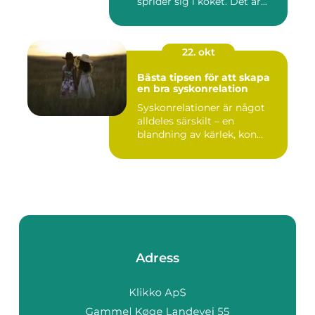
sprider sig i köket. Det är...
22. okt
Bästa tipsen för att skapa
en bra syskonrelation
Syskonrelationer är något
alldeles särskilt – en
blandning av kärlek, kon...
Adress