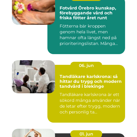
Fotvård Örebro kunskap,
förebyggande vård och
friska fötter året runt
Fötterna bär kroppen
genom hela livet, men
hamnar ofta längst ned på
prioriteringslistan. Många
söke...
06. jun
Tandläkare karlskrona: så
hittar du trygg och modern
tandvård i blekinge
Tandläkare karlskrona är ett
sökord många använder när
de letar efter trygg, modern
och personlig ta...
01. jun