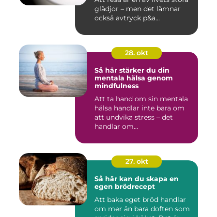
glädjor – men det lämnar
också avtryck p&a...
28. okt
Så här stärker du din
mentala hälsa genom
mindfulness
Att ta hand om sin mentala
hälsa handlar inte bara om
att undvika stress – det
handlar om...
27. okt
Så här kan du skapa en
egen brödrecept
Att baka eget bröd handlar
om mer än bara doften som