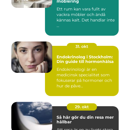
möblering
Ett rum kan vara fullt av
vackra möbler och ändå
kännas kalt. Det handlar inte
...
31. okt
Endokrinolog i Stockholm:
Din guide till hormonhälsa
Endokrinologi är en
medicinsk specialitet som
fokuserar på hormoner och
hur de påve...
29. okt
Så här gör du din resa mer
hållbar
Att resa är en av livets stora