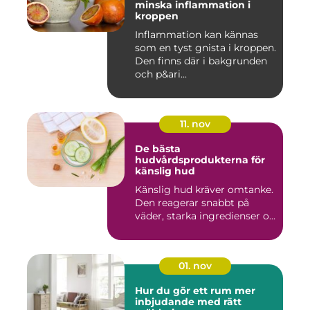
minska inflammation i
kroppen
Inflammation kan kännas
som en tyst gnista i kroppen.
Den finns där i bakgrunden
och p&ari...
11. nov
De bästa
hudvårdsprodukterna för
känslig hud
Känslig hud kräver omtanke.
Den reagerar snabbt på
väder, starka ingredienser o...
01. nov
Hur du gör ett rum mer
inbjudande med rätt