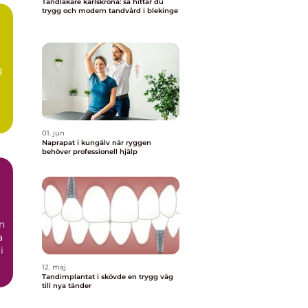
Tandläkare karlskrona: så hittar du
trygg och modern tandvård i blekinge
g
01. jun
Naprapat i kungälv när ryggen
behöver professionell hjälp
n
a
i
12. maj
Tandimplantat i skövde en trygg väg
till nya tänder