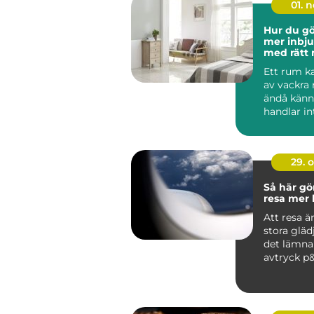
01. 
Hur du gö
mer inbj
med rätt
Ett rum ka
av vackra
ändå känna
handlar int
29. 
Så här gö
resa mer 
Att resa är
stora gläd
det lämna
avtryck p&a