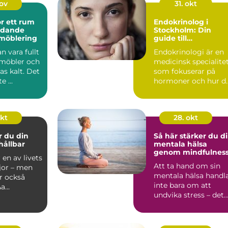
nov
31. okt
r ett rum
Endokrinolog i
udande
Stockholm: Din
 möblering
guide till
hormonhälsa
n vara fullt
Endokrinologi är en
 möbler och
medicinsk specialite
s kalt. Det
som fokuserar på
e ...
hormoner och hur d
påve...
okt
28. okt
r du din
Så här stärker du d
hållbar
mentala hälsa
genom mindfulnes
 en av livets
Att ta hand om sin
jor – men
mentala hälsa handl
r också
inte bara om att
...
undvika stress – det
handlar om...