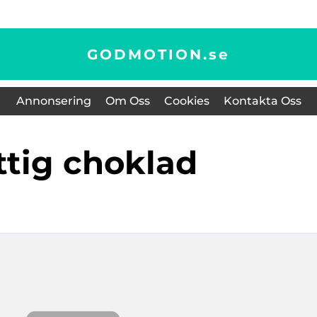
GODMOTION.
se
Annonsering
Om Oss
Cookies
Kontakta Oss
yttig choklad