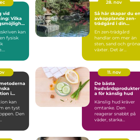
dec
28. nov
g vid
Så här skapar du e
ing: Vilka
avkopplande zen-
gsmöjlighet
trädgård i din
et?
trädgård
ukskriven kan
En zen-trädgård
en fysisk
handlar om mer än
sk
sten, sand och gröna
e.
växter. Det är...
ingen kan...
nov
11. nov
 metoderna
De bästa
inska
hudvårdsprodukte
ion i
a för känslig hud
ion kan
Känslig hud kräver
m en tyst
omtanke. Den
roppen. Den
reagerar snabbt på
väder, starka
en och
ingredienser o...