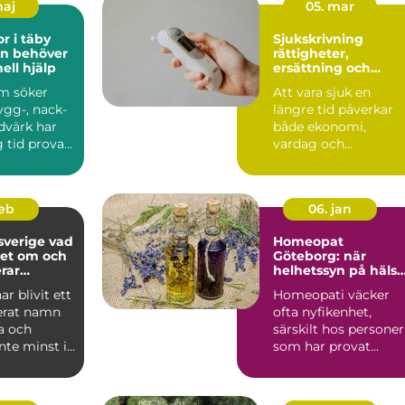
maj
05. mar
r i täby
Sjukskrivning
en behöver
rättigheter,
ell hjälp
ersättning och
vägen tillbaka
m söker
Att vara sjuk en
rygg-, nack-
längre tid påverkar
dvärk har
både ekonomi,
 tid provat
vardag och
dlingar ...
självkänsla. Många
vet ungefär hur sju...
feb
06. jan
erige vad
Homeopat
det om och
Göteborg: när
rar
helhetssyn på hälsa
ar?
blir viktig
ar blivit ett
Homeopati väcker
erat namn
ofta nyfikenhet,
a och
särskilt hos personer
inte minst i
som har provat
öretaget ä...
mycket inom vå...