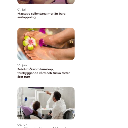
01. jul
Massage sollentuna mer än bara
avslappning
10. jun
Fotvård Örebro kunskap,
förebyggande vård och friska fötter
året runt
06. jun