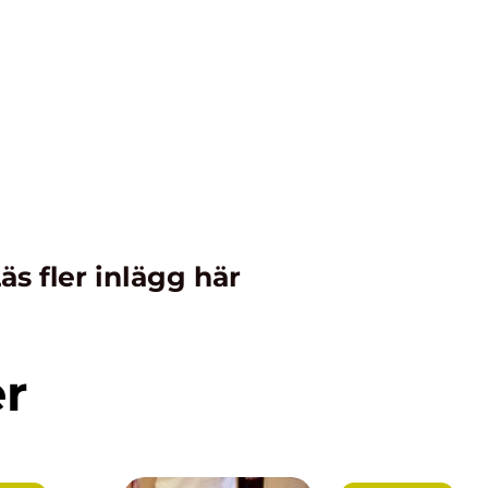
äs fler inlägg här
er