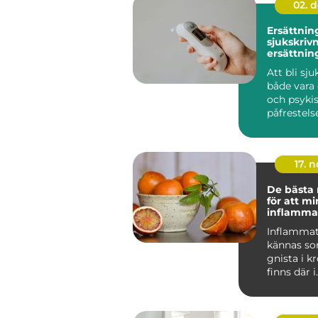
02. 
Ersättnin
sjukskrivn
ersättnin
er finns d
Att bli sj
både vara 
och psyki
påfrestels
Sjukskrivn
17. 
De bästa
för att m
inflammat
kroppen
Inflammat
kännas so
gnista i k
finns där i
bakgrund
p&ari...