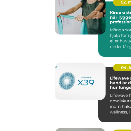
02. 
Kiroprakto
när rygg
profession
Många so
hjälp för 
eller huvu
under lång
olika behan
04. 
Lifewave sv
handlar 
hur funge
ljuspatch
Lifewave h
omdiskut
inom häls
wellness, 
Sverige. F