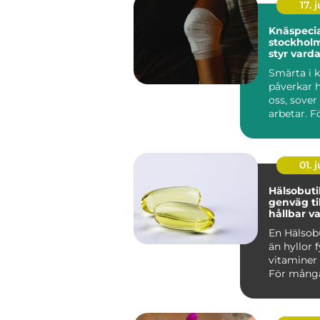
17. j
Knäspecia
stockholm när kn
styr vard
Smärta i 
påverkar h
oss, sover
arbetar. F
Stockholm
trappor, p
01. j
Hälsobutik 
genväg ti
hållbar v
En Hälsob
än hyllor 
vitaminer 
För många
den som e
kunskap...