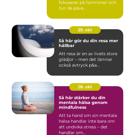
fokuserar på hormoner och
hur de påve...
29. okt
Så här gör du din resa mer
hållbar
Att resa är en av livets stora
glädjor – men det lämnar
också avtryck p&a...
28. okt
Så här stärker du din
mentala hälsa genom
mindfulness
Att ta hand om sin mentala
hälsa handlar inte bara om
att undvika stress – det
handlar om...