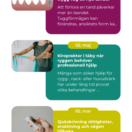
Att förlora en tand påverkar
mer än leendet.
Tuggförmågan kan
förändras, ansiktets form kan
skifta o...
02. maj
Kiropraktor i täby när
ryggen behöver
professionell hjälp
Många som söker hjälp för
rygg-, nack- eller huvudvärk
har under lång tid provat
olika behandlingar ...
05. mar
Sjukskrivning rättigheter,
ersättning och vägen
tillbaka