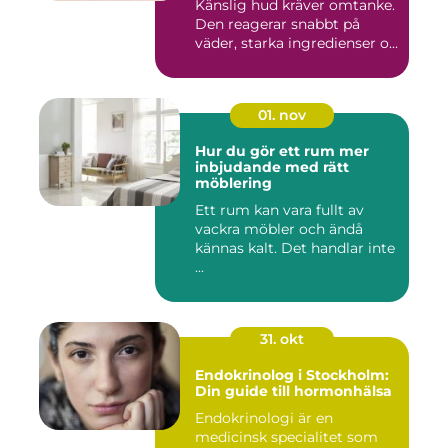
Känslig hud kräver omtanke.
Den reagerar snabbt på
väder, starka ingredienser o...
01. nov
Hur du gör ett rum mer
inbjudande med rätt
möblering
Ett rum kan vara fullt av
vackra möbler och ändå
kännas kalt. Det handlar inte
...
31. okt
Endokrinolog i Stockholm:
Din guide till hormonhälsa
Endokrinologi är en
medicinsk specialitet som