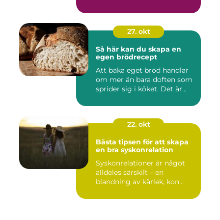
27. okt
Så här kan du skapa en
egen brödrecept
Att baka eget bröd handlar
om mer än bara doften som
sprider sig i köket. Det är...
22. okt
Bästa tipsen för att skapa
en bra syskonrelation
Syskonrelationer är något
alldeles särskilt – en
blandning av kärlek, kon...