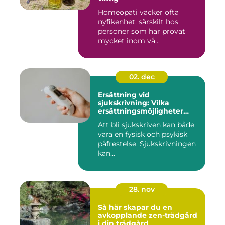
Homeopati väcker ofta
nyfikenhet, särskilt hos
personer som har provat
mycket inom vå...
02. dec
Ersättning vid
sjukskrivning: Vilka
ersättningsmöjligheter
finns det?
Att bli sjukskriven kan både
vara en fysisk och psykisk
påfrestelse. Sjukskrivningen
kan...
28. nov
Så här skapar du en
avkopplande zen-trädgård
i din trädgård