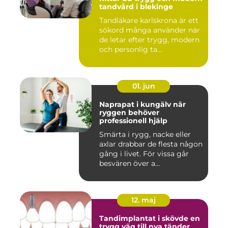
tandvård i blekinge
Tandläkare karlskrona är ett
sökord många använder när
de letar efter trygg, modern
och personlig ta...
01. jun
Naprapat i kungälv när
ryggen behöver
professionell hjälp
Smärta i rygg, nacke eller
axlar drabbar de flesta någon
gång i livet. För vissa går
besvären över a...
12. maj
Tandimplantat i skövde en
trygg väg till nya tänder