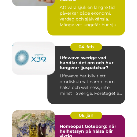
Att vara sjuk en längre tid
påverkar både ekonomi,
vardag och självkänsla.
Många vet ungefär hur sju...
04. feb
Lifewave sverige vad
handlar det om och hur
fungerar ljuspatchar?
Lifewave har blivit ett
omdiskuterat namn inom
hälsa och wellness, inte
minst i Sverige. Företaget ä...
06. jan
Homeopat Göteborg: när
helhetssyn på hälsa blir
viktig