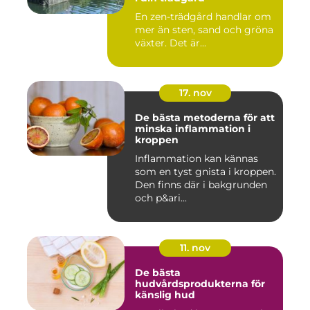
En zen-trädgård handlar om
mer än sten, sand och gröna
växter. Det är...
17. nov
De bästa metoderna för att
minska inflammation i
kroppen
Inflammation kan kännas
som en tyst gnista i kroppen.
Den finns där i bakgrunden
och p&ari...
11. nov
De bästa
hudvårdsprodukterna för
känslig hud