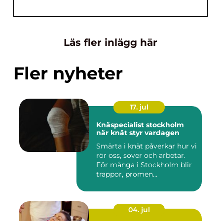
Läs fler inlägg här
Fler nyheter
17. jul
Knäspecialist stockholm
när knät styr vardagen
Smärta i knät påverkar hur vi
rör oss, sover och arbetar.
För många i Stockholm blir
trappor, promen...
04. jul