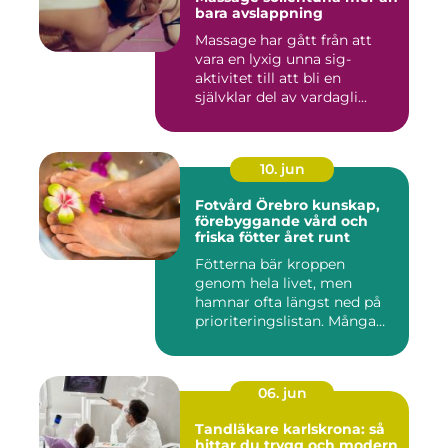
bara avslappning
Massage har gått från att
vara en lyxig unna sig-
aktivitet till att bli en
självklar del av vardagli...
10. jun
Fotvård Örebro kunskap,
förebyggande vård och
friska fötter året runt
Fötterna bär kroppen
genom hela livet, men
hamnar ofta längst ned på
prioriteringslistan. Många
söke...
06. jun
Tandläkare karlskrona: så
hittar du trygg och modern