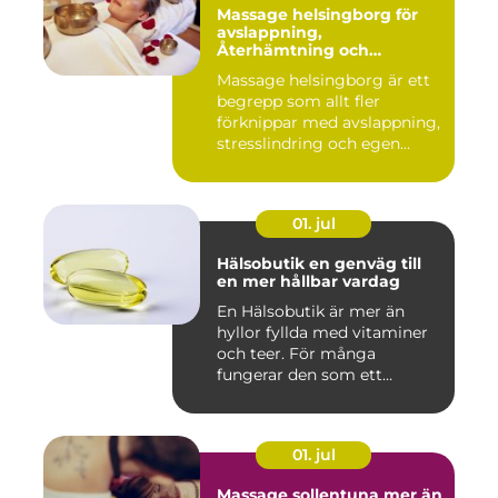
Massage helsingborg för
avslappning,
Återhämtning och
välmående
Massage helsingborg är ett
begrepp som allt fler
förknippar med avslappning,
stresslindring och egen...
01. jul
Hälsobutik en genväg till
en mer hållbar vardag
En Hälsobutik är mer än
hyllor fyllda med vitaminer
och teer. För många
fungerar den som ett
kunskap...
01. jul
Massage sollentuna mer än