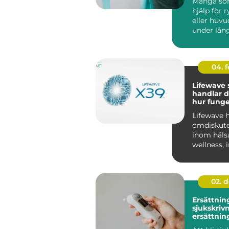
Många so
hjälp för 
eller huvu
under lång
olika behan
04. 
Lifewave sv
handlar 
hur funge
ljuspatch
Lifewave h
omdiskut
inom häls
wellness, 
Sverige. F
02. 
Ersättnin
sjukskrivn
ersättnin
er finns d