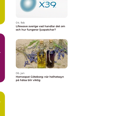
04. feb
Lifewave sverige vad handlar det om
och hur fungerar ljuspatchar?
06. jan
Homeopat Göteborg: när helhetssyn
på hälsa blir viktig
n