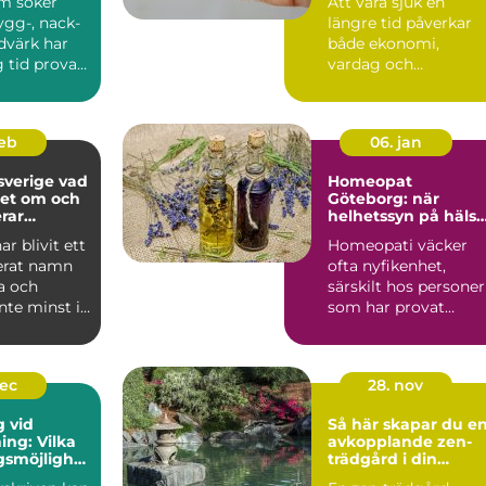
m söker
Att vara sjuk en
rygg-, nack-
längre tid påverkar
dvärk har
både ekonomi,
 tid provat
vardag och
dlingar ...
självkänsla. Många
vet ungefär hur sju...
feb
06. jan
erige vad
Homeopat
det om och
Göteborg: när
rar
helhetssyn på hälsa
ar?
blir viktig
ar blivit ett
Homeopati väcker
erat namn
ofta nyfikenhet,
a och
särskilt hos personer
inte minst i
som har provat
öretaget ä...
mycket inom vå...
dec
28. nov
g vid
Så här skapar du e
ing: Vilka
avkopplande zen-
gsmöjlighet
trädgård i din
et?
trädgård