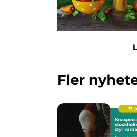
L
Fler nyhet
17. j
Knäspecia
stockholm när kn
styr vard