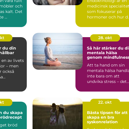
n vara fullt
Endokrinologi är en
 möbler och
medicinsk specialite
s kalt. Det
som fokuserar på
e ...
hormoner och hur d
påve...
okt
28. okt
r du din
Så här stärker du d
hållbar
mentala hälsa
genom mindfulnes
 en av livets
Att ta hand om sin
jor – men
mentala hälsa handl
r också
inte bara om att
...
undvika stress – det
handlar om...
okt
22. okt
n du skapa
Bästa tipsen för att
brödrecept
skapa en bra
syskonrelation
eget bröd