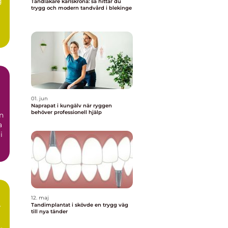
g
Tandläkare karlskrona: så hittar du
trygg och modern tandvård i blekinge
01. jun
Naprapat i kungälv när ryggen
behöver professionell hjälp
n
a
i
12. maj
Tandimplantat i skövde en trygg väg
r
till nya tänder