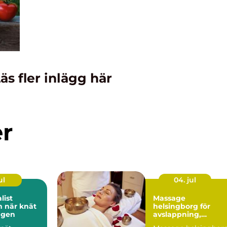
äs fler inlägg här
er
ul
04. jul
list
Massage
ät
helsingborg för
agen
avslappning,
Återhämtning och