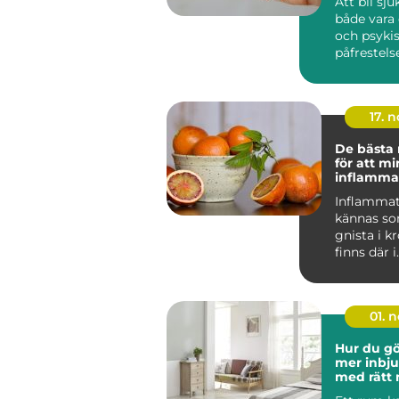
Att bli sj
både vara 
och psyki
påfrestels
Sjukskrivn
17. 
De bästa
för att m
inflammat
kroppen
Inflammat
kännas so
gnista i k
finns där i
bakgrund
p&ari...
01. 
Hur du gö
mer inbj
med rätt