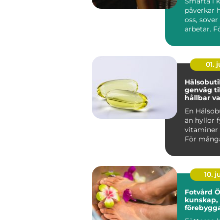
Smärta i 
påverkar h
oss, sover
arbetar. F
Stockholm
trappor, p
01. j
Hälsobutik 
genväg ti
hållbar v
En Hälsob
än hyllor 
vitaminer 
För många
den som e
kunskap...
10. 
Fotvård 
kunskap,
förebygg
och friska