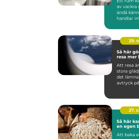
Ett rum ka
av vackra
ändå känna
handlar int
29. 
Så här gö
resa mer 
Att resa är
stora gläd
det lämna
avtryck p&a
27. 
Så här ka
en egen 
Att baka 