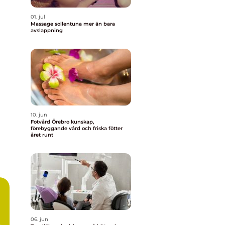
01. jul
Massage sollentuna mer än bara
avslappning
10. jun
Fotvård Örebro kunskap,
förebyggande vård och friska fötter
året runt
06. jun