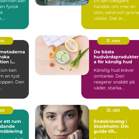
ukskriven kan
En zen-trädgård
en fysisk
handlar om mer än
sk
sten, sand och gröna
e.
växter. Det är...
ingen kan...
nov
11. nov
 metoderna
De bästa
inska
hudvårdsprodukte
ion i
a för känslig hud
ion kan
Känslig hud kräver
m en tyst
omtanke. Den
roppen. Den
reagerar snabbt på
väder, starka
en och
ingredienser o...
nov
31. okt
r ett rum
Endokrinolog i
udande
Stockholm: Din
 möblering
guide till
hormonhälsa