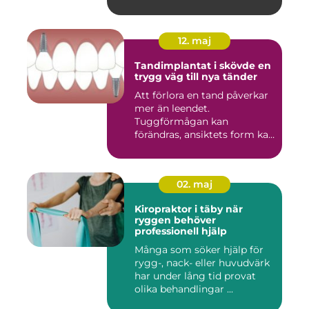
12. maj
Tandimplantat i skövde en
trygg väg till nya tänder
Att förlora en tand påverkar
mer än leendet.
Tuggförmågan kan
förändras, ansiktets form kan
skifta o...
02. maj
Kiropraktor i täby när
ryggen behöver
professionell hjälp
Många som söker hjälp för
rygg-, nack- eller huvudvärk
har under lång tid provat
olika behandlingar ...