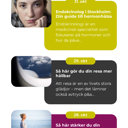
31. okt
Endokrinolog i Stockholm:
Din guide till hormonhälsa
Endokrinologi är en
medicinsk specialitet som
fokuserar på hormoner och
hur de påve...
29. okt
Så här gör du din resa mer
hållbar
Att resa är en av livets stora
glädjor – men det lämnar
också avtryck p&a...
28. okt
Så här stärker du din