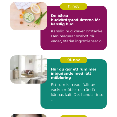
11. nov
De bästa
hudvårdsprodukterna för
känslig hud
Känslig hud kräver omtanke.
Den reagerar snabbt på
väder, starka ingredienser o...
01. nov
Hur du gör ett rum mer
inbjudande med rätt
möblering
Ett rum kan vara fullt av
vackra möbler och ändå
kännas kalt. Det handlar inte
...