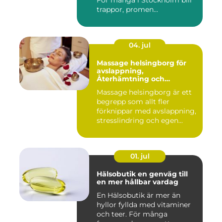
För många i Stockholm blir
trappor, promen...
04. jul
Massage helsingborg för
avslappning,
Återhämtning och
välmående
Massage helsingborg är ett
begrepp som allt fler
förknippar med avslappning,
stresslindring och egen...
01. jul
Hälsobutik en genväg till
en mer hållbar vardag
En Hälsobutik är mer än
hyllor fyllda med vitaminer
och teer. För många