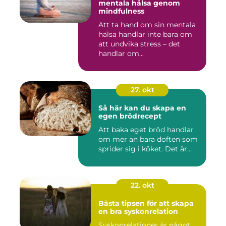
mentala hälsa genom
mindfulness
Att ta hand om sin mentala
hälsa handlar inte bara om
att undvika stress – det
handlar om...
27. okt
Så här kan du skapa en
egen brödrecept
Att baka eget bröd handlar
om mer än bara doften som
sprider sig i köket. Det är...
22. okt
Bästa tipsen för att skapa
en bra syskonrelation
Syskonrelationer är något