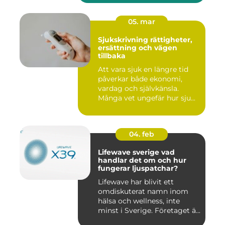
05. mar
Sjukskrivning rättigheter,
ersättning och vägen
tillbaka
Att vara sjuk en längre tid
påverkar både ekonomi,
vardag och självkänsla.
Många vet ungefär hur sju...
04. feb
Lifewave sverige vad
handlar det om och hur
fungerar ljuspatchar?
Lifewave har blivit ett
omdiskuterat namn inom
hälsa och wellness, inte
minst i Sverige. Företaget ä...