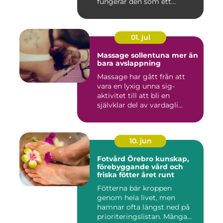
fungerar den som ett
kunskap...
01. jul
Massage sollentuna mer än
bara avslappning
Massage har gått från att
vara en lyxig unna sig-
aktivitet till att bli en
självklar del av vardagli...
10. jun
Fotvård Örebro kunskap,
förebyggande vård och
friska fötter året runt
Fötterna bär kroppen
genom hela livet, men
hamnar ofta längst ned på
prioriteringslistan. Många