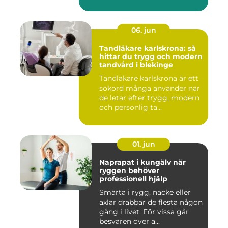
söke...
06. jun
Tandläkare karlskrona: så
hittar du trygg och modern
tandvård i blekinge
Tandläkare karlskrona är ett
sökord många använder när
de letar efter trygg, modern
och personlig ta...
01. jun
Naprapat i kungälv när
ryggen behöver
professionell hjälp
Smärta i rygg, nacke eller
axlar drabbar de flesta någon
gång i livet. För vissa går
besvären över a...