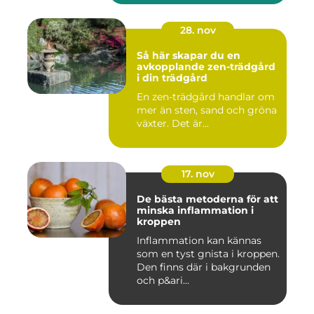
28. nov
Så här skapar du en
avkopplande zen-trädgård
i din trädgård
En zen-trädgård handlar om
mer än sten, sand och gröna
växter. Det är...
17. nov
De bästa metoderna för att
minska inflammation i
kroppen
Inflammation kan kännas
som en tyst gnista i kroppen.
Den finns där i bakgrunden
och p&ari...