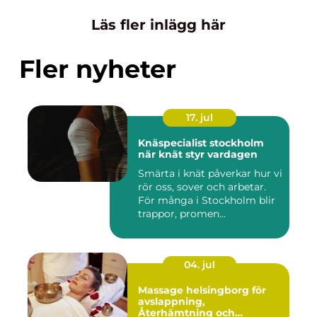
Läs fler inlägg här
Fler nyheter
17. jul
Knäspecialist stockholm
när knät styr vardagen
Smärta i knät påverkar hur vi
rör oss, sover och arbetar.
För många i Stockholm blir
trappor, promen...
04. jul
Massage helsingborg för
avslappning,
Återhämtning och