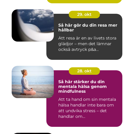
29. okt
Så här gör du din resa mer
hållbar
Att resa är en av livets stora
glädjor – men det lämnar
också avtryck p&a...
28. okt
Så här stärker du din
mentala hälsa genom
mindfulness
Att ta hand om sin mentala
hälsa handlar inte bara om
att undvika stress – det
handlar om...