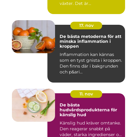
växter. Det är...
17. nov
De bästa metoderna för att
minska inflammation i
kroppen
Inflammation kan kännas
som en tyst gnista i kroppen.
Den finns där i bakgrunden
och p&ari...
11. nov
De bästa
hudvårdsprodukterna för
känslig hud
Känslig hud kräver omtanke.
Den reagerar snabbt på
väder, starka ingredienser o...