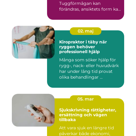
Tuggförmågan kan
förändras, ansiktets form kan
skifta o...
02. maj
Kiropraktor i täby när
ryggen behöver
professionell hjälp
Många som söker hjälp för
rygg-, nack- eller huvudvärk
har under lång tid provat
olika behandlingar ...
05. mar
Sjukskrivning rättigheter,
ersättning och vägen
tillbaka
Att vara sjuk en längre tid
påverkar både ekonomi,