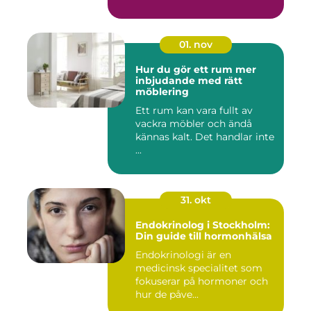
01. nov
Hur du gör ett rum mer
inbjudande med rätt
möblering
Ett rum kan vara fullt av
vackra möbler och ändå
kännas kalt. Det handlar inte
...
31. okt
Endokrinolog i Stockholm:
Din guide till hormonhälsa
Endokrinologi är en
medicinsk specialitet som
fokuserar på hormoner och
hur de påve...