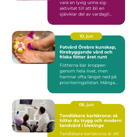
vara en lyxig unna sig-
aktivitet till att bli en
självklar del av vardagli...
10. jun
Fotvård Örebro kunskap,
förebyggande vård och
friska fötter året runt
Fötterna bär kroppen
genom hela livet, men
hamnar ofta längst ned på
prioriteringslistan. Många
söke...
06. jun
Tandläkare karlskrona: så
hittar du trygg och modern
tandvård i blekinge
Tandläkare karlskrona är ett