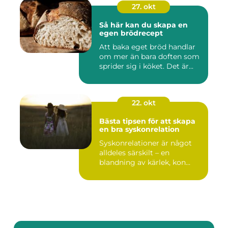
27. okt
Så här kan du skapa en
egen brödrecept
Att baka eget bröd handlar
om mer än bara doften som
sprider sig i köket. Det är...
22. okt
Bästa tipsen för att skapa
en bra syskonrelation
Syskonrelationer är något
alldeles särskilt – en
blandning av kärlek, kon...