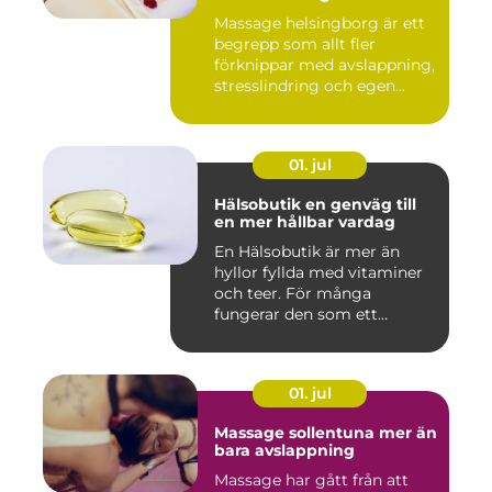
välmående
Massage helsingborg är ett
begrepp som allt fler
förknippar med avslappning,
stresslindring och egen...
01. jul
Hälsobutik en genväg till
en mer hållbar vardag
En Hälsobutik är mer än
hyllor fyllda med vitaminer
och teer. För många
fungerar den som ett
kunskap...
01. jul
Massage sollentuna mer än
bara avslappning
Massage har gått från att