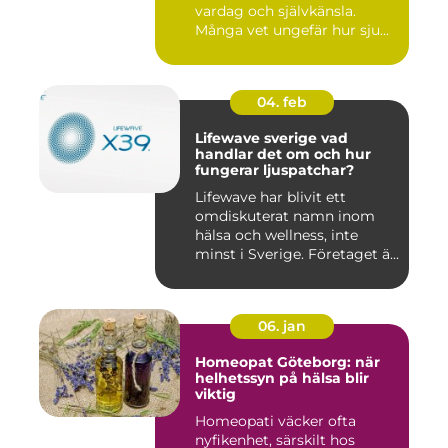
vardag och självkänsla.
Många vet ungefär hur sju...
04. feb
Lifewave sverige vad
handlar det om och hur
fungerar ljuspatchar?
Lifewave har blivit ett
omdiskuterat namn inom
hälsa och wellness, inte
minst i Sverige. Företaget ä...
06. jan
Homeopat Göteborg: när
helhetssyn på hälsa blir
viktig
Homeopati väcker ofta
nyfikenhet, särskilt hos