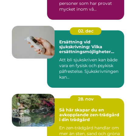
personer som har provat
mycket inom vå...
02. dec
Ersättning vid
sjukskrivning: Vilka
ersättningsmöjligheter
finns det?
Att bli sjukskriven kan både
vara en fysisk och psykisk
påfrestelse. Sjukskrivningen
kan...
28. nov
Så här skapar du en
avkopplande zen-trädgård
i din trädgård
En zen-trädgård handlar om
mer än sten, sand och gröna