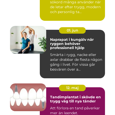
sökord många använder när
de letar efter trygg, modern
och personlig ta...
01. jun
Naprapat i kungälv när
ryggen behöver
professionell hjälp
Smärta i rygg, nacke eller
axlar drabbar de flesta någon
gång i livet. För vissa går
besvären över a...
12. maj
Tandimplantat i skövde en
trygg väg till nya tänder
Att förlora en tand påverkar
mer än leendet.