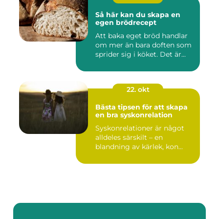
Så här kan du skapa en
egen brödrecept
Att baka eget bröd handlar
om mer än bara doften som
sprider sig i köket. Det är...
22. okt
Bästa tipsen för att skapa
en bra syskonrelation
Syskonrelationer är något
alldeles särskilt – en
blandning av kärlek, kon...