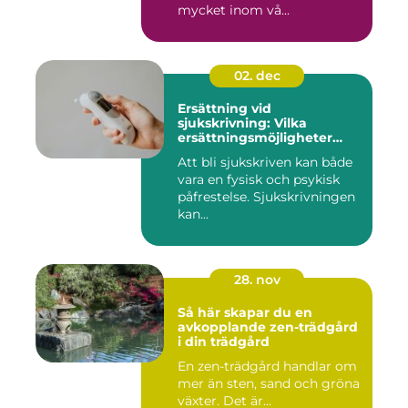
mycket inom vå...
02. dec
Ersättning vid
sjukskrivning: Vilka
ersättningsmöjligheter
finns det?
Att bli sjukskriven kan både
vara en fysisk och psykisk
påfrestelse. Sjukskrivningen
kan...
28. nov
Så här skapar du en
avkopplande zen-trädgård
i din trädgård
En zen-trädgård handlar om
mer än sten, sand och gröna
växter. Det är...