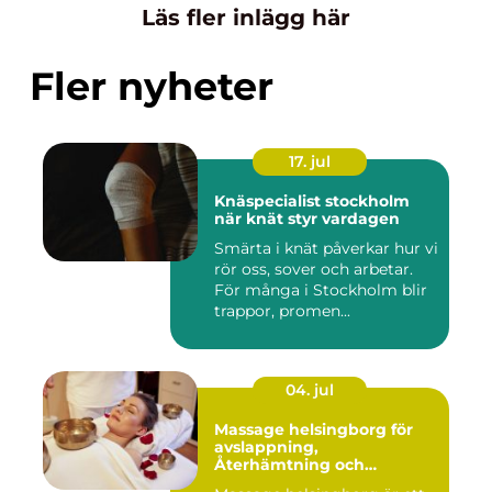
Läs fler inlägg här
Fler nyheter
17. jul
Knäspecialist stockholm
när knät styr vardagen
Smärta i knät påverkar hur vi
rör oss, sover och arbetar.
För många i Stockholm blir
trappor, promen...
04. jul
Massage helsingborg för
avslappning,
Återhämtning och
välmående