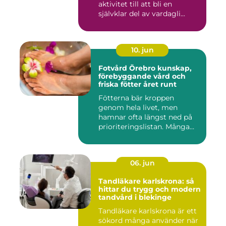
aktivitet till att bli en
självklar del av vardagli...
10. jun
Fotvård Örebro kunskap,
förebyggande vård och
friska fötter året runt
Fötterna bär kroppen
genom hela livet, men
hamnar ofta längst ned på
prioriteringslistan. Många
söke...
06. jun
Tandläkare karlskrona: så
hittar du trygg och modern
tandvård i blekinge
Tandläkare karlskrona är ett
sökord många använder när