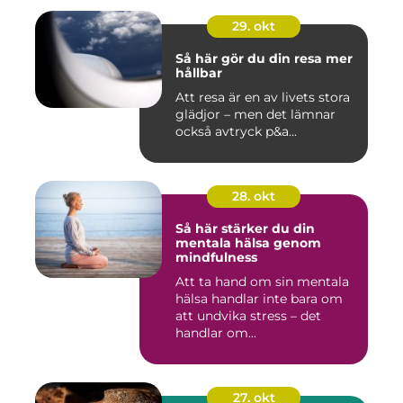
29. okt
Så här gör du din resa mer
hållbar
Att resa är en av livets stora
glädjor – men det lämnar
också avtryck p&a...
28. okt
Så här stärker du din
mentala hälsa genom
mindfulness
Att ta hand om sin mentala
hälsa handlar inte bara om
att undvika stress – det
handlar om...
27. okt