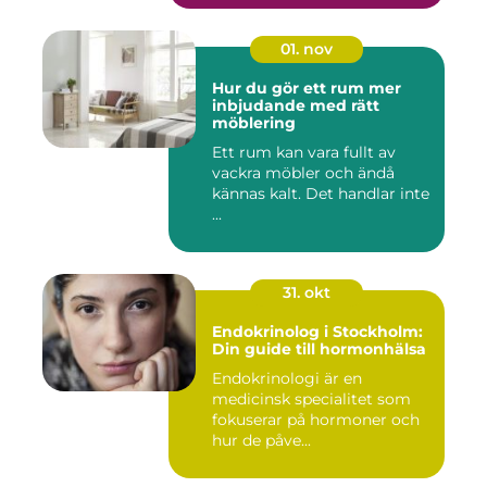
01. nov
Hur du gör ett rum mer
inbjudande med rätt
möblering
Ett rum kan vara fullt av
vackra möbler och ändå
kännas kalt. Det handlar inte
...
31. okt
Endokrinolog i Stockholm:
Din guide till hormonhälsa
Endokrinologi är en
medicinsk specialitet som
fokuserar på hormoner och
hur de påve...