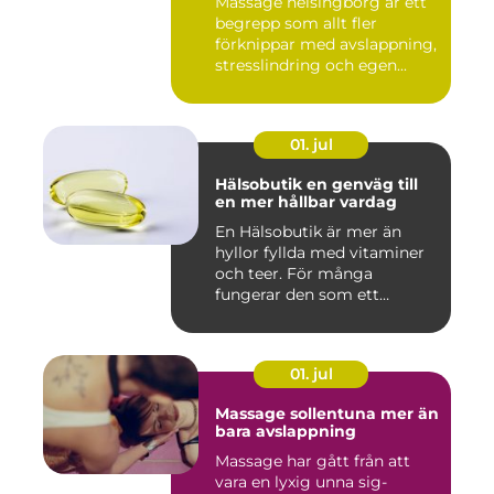
Massage helsingborg är ett
begrepp som allt fler
förknippar med avslappning,
stresslindring och egen...
01. jul
Hälsobutik en genväg till
en mer hållbar vardag
En Hälsobutik är mer än
hyllor fyllda med vitaminer
och teer. För många
fungerar den som ett
kunskap...
01. jul
Massage sollentuna mer än
bara avslappning
Massage har gått från att
vara en lyxig unna sig-