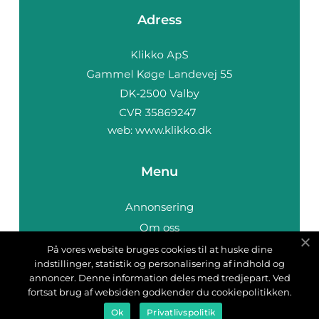
Adress
web:
www.klikko.dk
Menu
Annonsering
Om oss
Cookies
På vores website bruges cookies til at huske dine
indstillinger, statistik og personalisering af indhold og
Kontakta oss
annoncer. Denne information deles med tredjepart. Ved
Sitemap
fortsat brug af websiden godkender du cookiepolitikken.
Ok
Privatlivspolitik