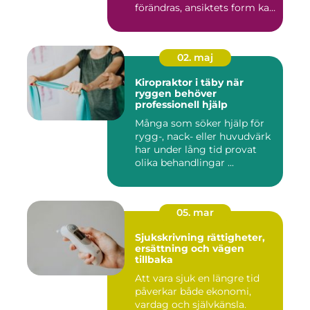
förändras, ansiktets form kan
skifta o...
02. maj
Kiropraktor i täby när
ryggen behöver
professionell hjälp
Många som söker hjälp för
rygg-, nack- eller huvudvärk
har under lång tid provat
olika behandlingar ...
05. mar
Sjukskrivning rättigheter,
ersättning och vägen
tillbaka
Att vara sjuk en längre tid
påverkar både ekonomi,
vardag och självkänsla.