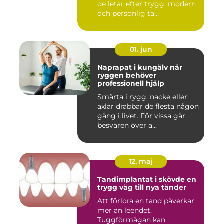
de letar efter trygg, modern
och personlig ta...
01. jun
Naprapat i kungälv när
ryggen behöver
professionell hjälp
Smärta i rygg, nacke eller
axlar drabbar de flesta någon
gång i livet. För vissa går
besvären över a...
12. maj
Tandimplantat i skövde en
trygg väg till nya tänder
Att förlora en tand påverkar
mer än leendet.
Tuggförmågan kan