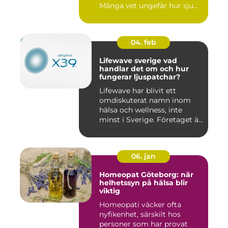
Många vet ungefär hur sju...
04. feb
Lifewave sverige vad
handlar det om och hur
fungerar ljuspatchar?
Lifewave har blivit ett
omdiskuterat namn inom
hälsa och wellness, inte
minst i Sverige. Företaget ä...
06. jan
Homeopat Göteborg: när
helhetssyn på hälsa blir
viktig
Homeopati väcker ofta
nyfikenhet, särskilt hos
personer som har provat