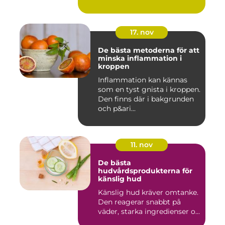
17. nov
De bästa metoderna för att
minska inflammation i
kroppen
Inflammation kan kännas
som en tyst gnista i kroppen.
Den finns där i bakgrunden
och p&ari...
11. nov
De bästa
hudvårdsprodukterna för
känslig hud
Känslig hud kräver omtanke.
Den reagerar snabbt på
väder, starka ingredienser o...