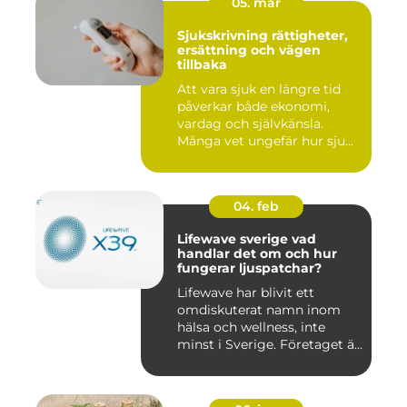
05. mar
Sjukskrivning rättigheter,
ersättning och vägen
tillbaka
Att vara sjuk en längre tid
påverkar både ekonomi,
vardag och självkänsla.
Många vet ungefär hur sju...
04. feb
Lifewave sverige vad
handlar det om och hur
fungerar ljuspatchar?
Lifewave har blivit ett
omdiskuterat namn inom
hälsa och wellness, inte
minst i Sverige. Företaget ä...