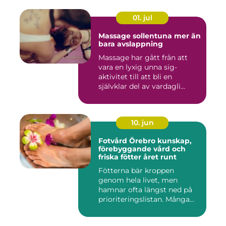
01. jul
Massage sollentuna mer än
bara avslappning
Massage har gått från att
vara en lyxig unna sig-
aktivitet till att bli en
självklar del av vardagli...
10. jun
Fotvård Örebro kunskap,
förebyggande vård och
friska fötter året runt
Fötterna bär kroppen
genom hela livet, men
hamnar ofta längst ned på
prioriteringslistan. Många
söke...