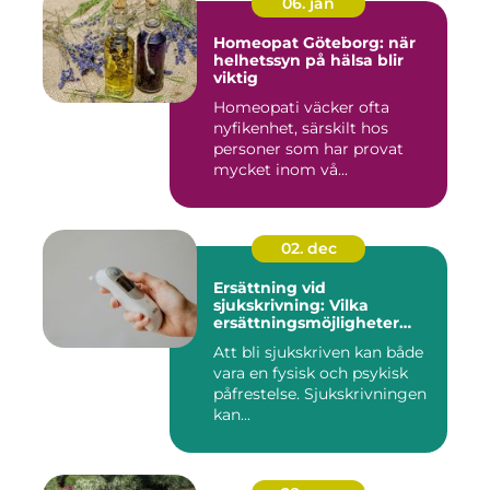
06. jan
Homeopat Göteborg: när
helhetssyn på hälsa blir
viktig
Homeopati väcker ofta
nyfikenhet, särskilt hos
personer som har provat
mycket inom vå...
02. dec
Ersättning vid
sjukskrivning: Vilka
ersättningsmöjligheter
finns det?
Att bli sjukskriven kan både
vara en fysisk och psykisk
påfrestelse. Sjukskrivningen
kan...