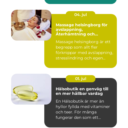
04. jul
Massage helsingborg för
avslappning,
Återhämtning och
välmående
Massage helsingborg är ett
begrepp som allt fler
förknippar med avslappning,
stresslindring och egen...
01. jul
Hälsobutik en genväg till
en mer hållbar vardag
En Hälsobutik är mer än
hyllor fyllda med vitaminer
och teer. För många
fungerar den som ett
kunskap...