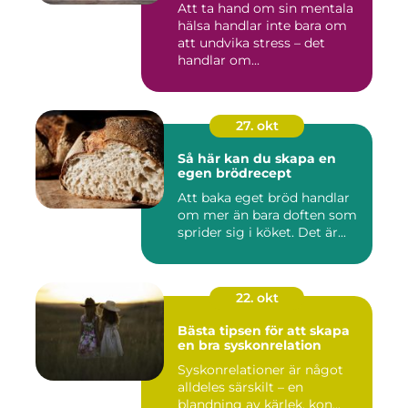
Att ta hand om sin mentala
hälsa handlar inte bara om
att undvika stress – det
handlar om...
27. okt
Så här kan du skapa en
egen brödrecept
Att baka eget bröd handlar
om mer än bara doften som
sprider sig i köket. Det är...
22. okt
Bästa tipsen för att skapa
en bra syskonrelation
Syskonrelationer är något
alldeles särskilt – en
blandning av kärlek, kon...