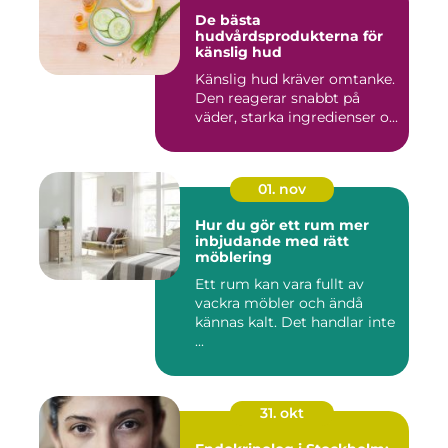
De bästa
hudvårdsprodukterna för
känslig hud
Känslig hud kräver omtanke.
Den reagerar snabbt på
väder, starka ingredienser o...
01. nov
Hur du gör ett rum mer
inbjudande med rätt
möblering
Ett rum kan vara fullt av
vackra möbler och ändå
kännas kalt. Det handlar inte
...
31. okt