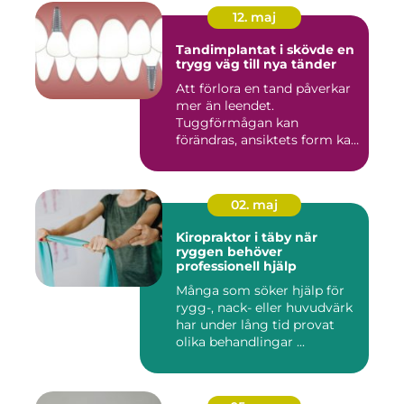
12. maj
Tandimplantat i skövde en
trygg väg till nya tänder
Att förlora en tand påverkar
mer än leendet.
Tuggförmågan kan
förändras, ansiktets form kan
skifta o...
02. maj
Kiropraktor i täby när
ryggen behöver
professionell hjälp
Många som söker hjälp för
rygg-, nack- eller huvudvärk
har under lång tid provat
olika behandlingar ...