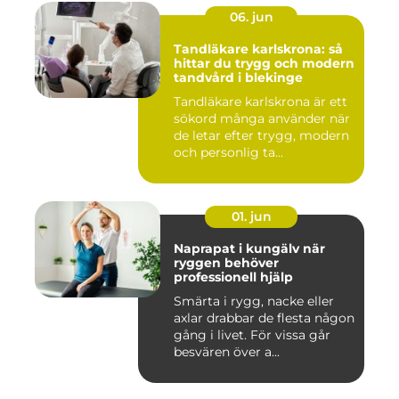
06. jun
Tandläkare karlskrona: så
hittar du trygg och modern
tandvård i blekinge
Tandläkare karlskrona är ett
sökord många använder när
de letar efter trygg, modern
och personlig ta...
01. jun
Naprapat i kungälv när
ryggen behöver
professionell hjälp
Smärta i rygg, nacke eller
axlar drabbar de flesta någon
gång i livet. För vissa går
besvären över a...