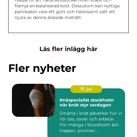
hjälpa till att hålla blodsockernivån stabil och
främja en balanserad kost. Dessutom kan nyttiga
pannkakor vara ett gott och hälsosamt sätt att
njuta av denna älskade maträtt.
Läs fler inlägg här
Fler nyheter
17. jul
Knäspecialist stockholm
när knät styr vardagen
Smärta i knät påverkar hur vi
rör oss, sover och arbetar.
För många i Stockholm blir
trappor, promen...