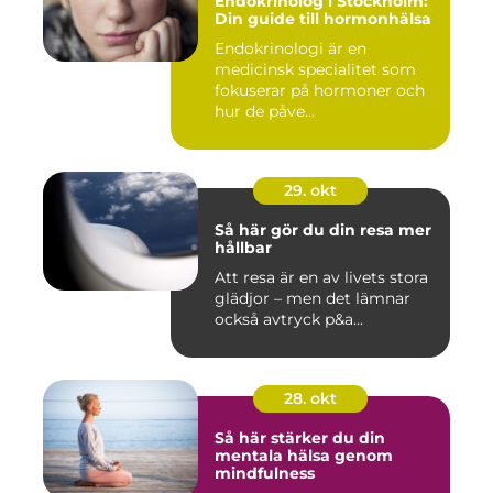
Endokrinolog i Stockholm:
Din guide till hormonhälsa
Endokrinologi är en
medicinsk specialitet som
fokuserar på hormoner och
hur de påve...
29. okt
Så här gör du din resa mer
hållbar
Att resa är en av livets stora
glädjor – men det lämnar
också avtryck p&a...
28. okt
Så här stärker du din
mentala hälsa genom
mindfulness