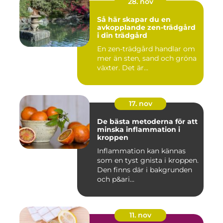
28. nov
Så här skapar du en
avkopplande zen-trädgård
i din trädgård
En zen-trädgård handlar om
mer än sten, sand och gröna
växter. Det är...
17. nov
De bästa metoderna för att
minska inflammation i
kroppen
Inflammation kan kännas
som en tyst gnista i kroppen.
Den finns där i bakgrunden
och p&ari...
11. nov