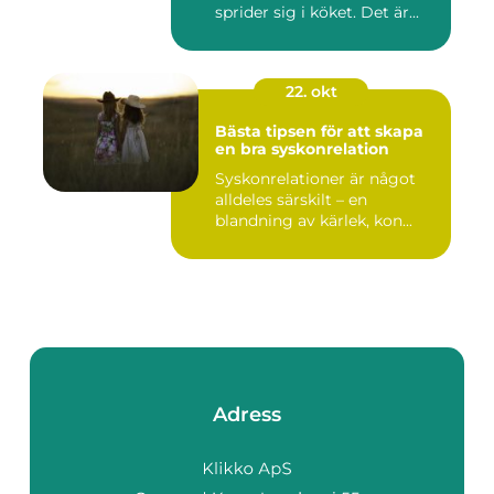
sprider sig i köket. Det är...
22. okt
Bästa tipsen för att skapa
en bra syskonrelation
Syskonrelationer är något
alldeles särskilt – en
blandning av kärlek, kon...
Adress