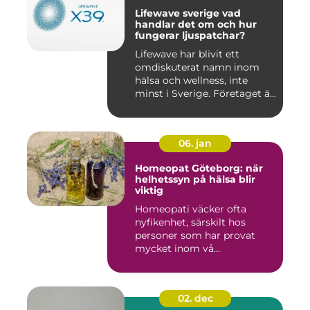
Lifewave sverige vad
handlar det om och hur
fungerar ljuspatchar?
Lifewave har blivit ett
omdiskuterat namn inom
hälsa och wellness, inte
minst i Sverige. Företaget ä...
06. jan
Homeopat Göteborg: när
helhetssyn på hälsa blir
viktig
Homeopati väcker ofta
nyfikenhet, särskilt hos
personer som har provat
mycket inom vå...
02. dec