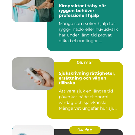
Kiropraktor i täby när
ryggen behöver
professionell hjälp
Många som söker hjälp för
rygg-, nack- eller huvudvärk
har under lång tid provat
olika behandlingar ...
05. mar
Sjukskrivning rättigheter,
ersättning och vägen
tillbaka
Att vara sjuk en längre tid
påverkar både ekonomi,
vardag och självkänsla.
Många vet ungefär hur sju...
04. feb