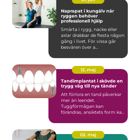
Naprapat i kungälv när
ryggen behöver
professionell hjälp
Smärta i rygg, nacke eller
axlar drabbar de flesta någon
gång i livet. För vissa går
besvären över a...
12. maj
Tandimplantat i skövde en
trygg väg till nya tänder
Att förlora en tand påverkar
mer än leendet.
Tuggförmågan kan
förändras, ansiktets form kan
skifta o...
02. maj