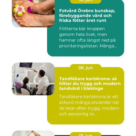
Fotvård Örebro kunskap,
förebyggande vård och
friska fötter året runt
Fötterna bär kroppen
genom hela livet, men
hamnar ofta längst ned på
prioriteringslistan. Många
söke...
06. jun
Tandläkare karlskrona: så
hittar du trygg och modern
tandvård i blekinge
Tandläkare karlskrona är ett
sökord många använder när
de letar efter trygg, modern
och personlig ta...
01. jun