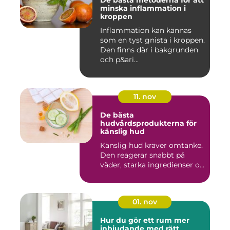
De bästa metoderna för att
minska inflammation i
kroppen
Inflammation kan kännas
som en tyst gnista i kroppen.
Den finns där i bakgrunden
och p&ari...
11. nov
De bästa
hudvårdsprodukterna för
känslig hud
Känslig hud kräver omtanke.
Den reagerar snabbt på
väder, starka ingredienser o...
01. nov
Hur du gör ett rum mer
inbjudande med rätt