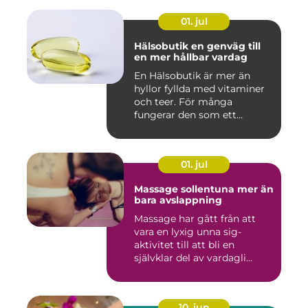
01. jul
Hälsobutik en genväg till
en mer hållbar vardag
En Hälsobutik är mer än
hyllor fyllda med vitaminer
och teer. För många
fungerar den som ett
kunskap...
01. jul
Massage sollentuna mer än
bara avslappning
Massage har gått från att
vara en lyxig unna sig-
aktivitet till att bli en
självklar del av vardagli...
10. jun