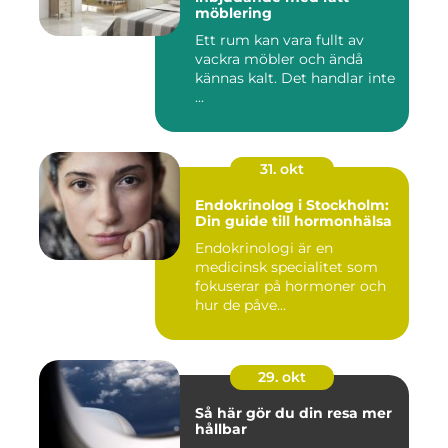
möblering
Ett rum kan vara fullt av
vackra möbler och ändå
kännas kalt. Det handlar inte
...
31. okt
Endokrinolog i Stockholm:
Din guide till hormonhälsa
Endokrinologi är en
medicinsk specialitet som
fokuserar på hormoner och
hur de påve...
29. okt
Så här gör du din resa mer
hållbar