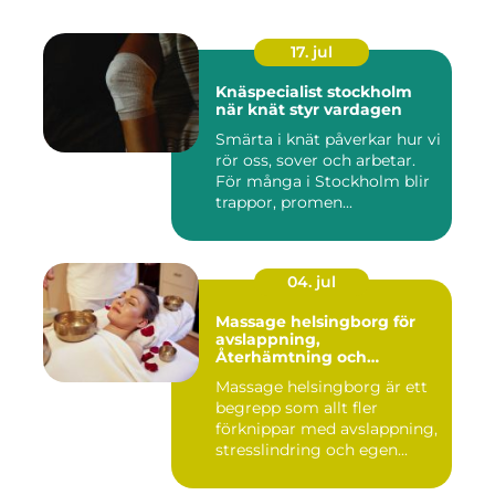
17. jul
Knäspecialist stockholm
när knät styr vardagen
Smärta i knät påverkar hur vi
rör oss, sover och arbetar.
För många i Stockholm blir
trappor, promen...
04. jul
Massage helsingborg för
avslappning,
Återhämtning och
välmående
Massage helsingborg är ett
begrepp som allt fler
förknippar med avslappning,
stresslindring och egen...