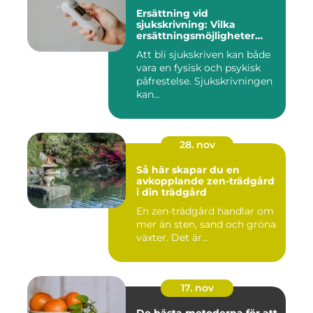
Ersättning vid
sjukskrivning: Vilka
ersättningsmöjligheter
finns det?
Att bli sjukskriven kan både
vara en fysisk och psykisk
påfrestelse. Sjukskrivningen
kan...
28. nov
Så här skapar du en
avkopplande zen-trädgård
i din trädgård
En zen-trädgård handlar om
mer än sten, sand och gröna
växter. Det är...
17. nov