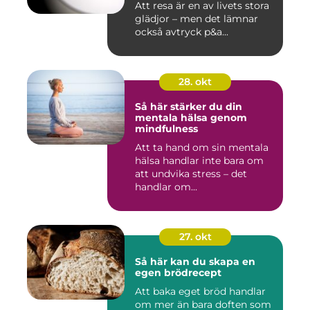
Att resa är en av livets stora
glädjor – men det lämnar
också avtryck p&a...
28. okt
Så här stärker du din
mentala hälsa genom
mindfulness
Att ta hand om sin mentala
hälsa handlar inte bara om
att undvika stress – det
handlar om...
27. okt
Så här kan du skapa en
egen brödrecept
Att baka eget bröd handlar
om mer än bara doften som