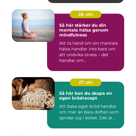
28. okt
Så här stärker du din
mentala hälsa genom
mindfulness
Att ta hand om sin mentala
hälsa handlar inte bara om
att undvika stress – det
handlar om...
27. okt
Så här kan du skapa en
egen brödrecept
Att baka eget bröd handlar
om mer än bara doften som
sprider sig i köket. Det är...