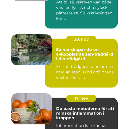
Att bli sjukskriven kan både
vara en fysisk och psykisk
påfrestelse. Sjukskrivningen
kan...
28. nov
Så här skapar du en
avkopplande zen-trädgård
i din trädgård
En zen-trädgård handlar om
mer än sten, sand och gröna
växter. Det är...
17. nov
De bästa metoderna för att
minska inflammation i
kroppen
Inflammation kan kännas