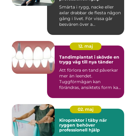
Smärta i rygg, nacke eller
axlar drabbar de flesta någon
gång i livet. För vissa går
besvären över a...
12. maj
Tandimplantat i skövde en
trygg väg till nya tänder
Att förlora en tand påverkar
mer än leendet.
Tuggförmågan kan
förändras, ansiktets form kan
skifta o...
02. maj
Kiropraktor i täby när
ryggen behöver
professionell hjälp