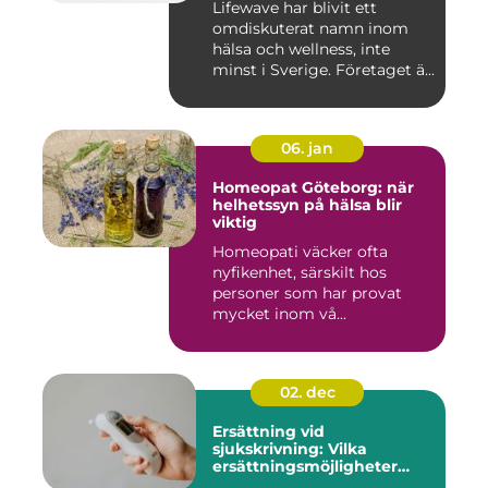
Lifewave har blivit ett
omdiskuterat namn inom
hälsa och wellness, inte
minst i Sverige. Företaget ä...
06. jan
Homeopat Göteborg: när
helhetssyn på hälsa blir
viktig
Homeopati väcker ofta
nyfikenhet, särskilt hos
personer som har provat
mycket inom vå...
02. dec
Ersättning vid
sjukskrivning: Vilka
ersättningsmöjligheter
finns det?