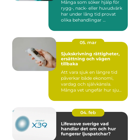
Många som söker hjälp för
rygg-, nack- eller huvudvärk
har under lång tid provat
olika behandlingar ...
05. mar
Sjukskrivning rättigheter,
ersättning och vägen
tillbaka
Att vara sjuk en längre tid
påverkar både ekonomi,
vardag och självkänsla.
Många vet ungefär hur sju...
04. feb
Lifewave sverige vad
handlar det om och hur
fungerar ljuspatchar?