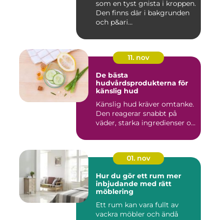
som en tyst gnista i kroppen.
Den finns där i bakgrunden
och p&ari...
11. nov
De bästa
hudvårdsprodukterna för
känslig hud
Känslig hud kräver omtanke.
Den reagerar snabbt på
väder, starka ingredienser o...
01. nov
Hur du gör ett rum mer
inbjudande med rätt
möblering
Ett rum kan vara fullt av
vackra möbler och ändå