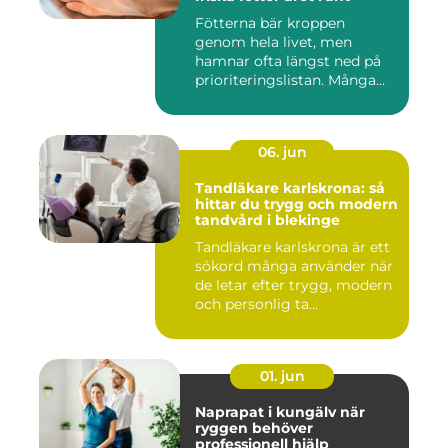
Fötterna bär kroppen
genom hela livet, men
hamnar ofta längst ned på
prioriteringslistan. Många
söke...
06. jun
Tandläkare karlskrona: så
hittar du trygg och modern
tandvård i blekinge
Tandläkare karlskrona är ett
sökord många använder när
de letar efter trygg, modern
och personlig ta...
01. jun
Naprapat i kungälv när
ryggen behöver
professionell hjälp