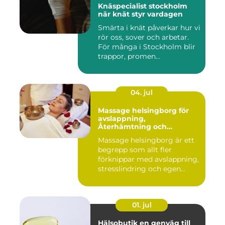
Knäspecialist stockholm
när knät styr vardagen
Smärta i knät påverkar hur vi
rör oss, sover och arbetar.
För många i Stockholm blir
trappor, promen...
04. jul
Massage helsingborg för
avslappning,
Återhämtning och
välmående
Massage helsingborg är ett
begrepp som allt fler
förknippar med avslappning,
stresslindring och egen...
01. jul
Hälsobutik en genväg till