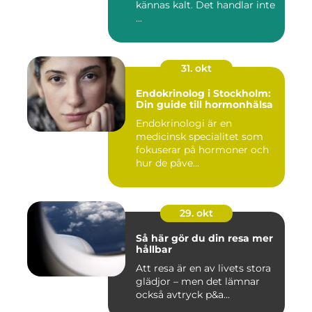
kännas kalt. Det handlar inte
...
31. okt
Endokrinolog i Stockholm:
Din guide till hormonhälsa
Endokrinologi är en
medicinsk specialitet som
fokuserar på hormoner och
hur de påve...
29. okt
Så här gör du din resa mer
hållbar
Att resa är en av livets stora
glädjor – men det lämnar
också avtryck p&a...