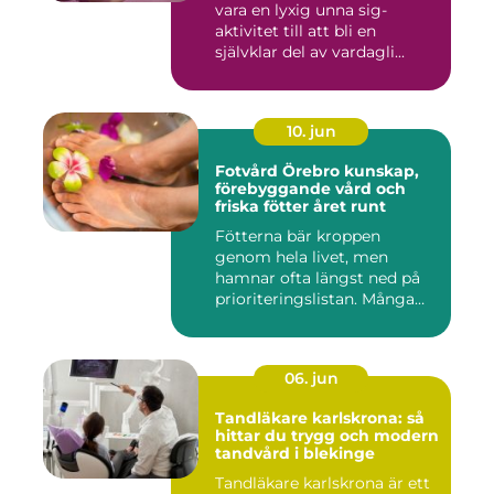
vara en lyxig unna sig-
aktivitet till att bli en
självklar del av vardagli...
10. jun
Fotvård Örebro kunskap,
förebyggande vård och
friska fötter året runt
Fötterna bär kroppen
genom hela livet, men
hamnar ofta längst ned på
prioriteringslistan. Många
söke...
06. jun
Tandläkare karlskrona: så
hittar du trygg och modern
tandvård i blekinge
Tandläkare karlskrona är ett