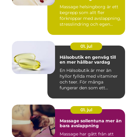
välmående
Massage helsingborg är ett
begrepp som allt fler
förknippar med avslappning,
stresslindring och egen...
01. jul
Hälsobutik en genväg till
en mer hållbar vardag
En Hälsobutik är mer än
hyllor fyllda med vitaminer
och teer. För många
fungerar den som ett
kunskap...
01. jul
Massage sollentuna mer än
bara avslappning
Massage har gått från att