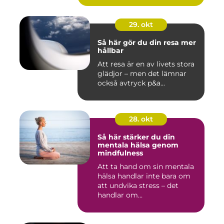
29. okt
Så här gör du din resa mer
hållbar
Att resa är en av livets stora
glädjor – men det lämnar
också avtryck p&a...
28. okt
Så här stärker du din
mentala hälsa genom
mindfulness
Att ta hand om sin mentala
hälsa handlar inte bara om
att undvika stress – det
handlar om...