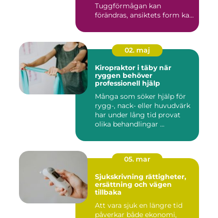
Tuggförmågan kan
förändras, ansiktets form kan
skifta o...
02. maj
Kiropraktor i täby när
ryggen behöver
professionell hjälp
Många som söker hjälp för
rygg-, nack- eller huvudvärk
har under lång tid provat
olika behandlingar ...
05. mar
Sjukskrivning rättigheter,
ersättning och vägen
tillbaka
Att vara sjuk en längre tid
påverkar både ekonomi,