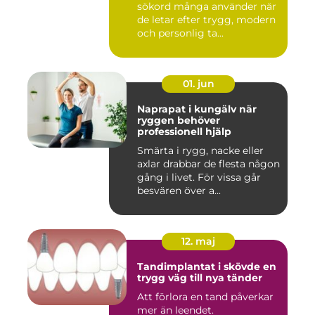
sökord många använder när
de letar efter trygg, modern
och personlig ta...
01. jun
Naprapat i kungälv när
ryggen behöver
professionell hjälp
Smärta i rygg, nacke eller
axlar drabbar de flesta någon
gång i livet. För vissa går
besvären över a...
12. maj
Tandimplantat i skövde en
trygg väg till nya tänder
Att förlora en tand påverkar
mer än leendet.