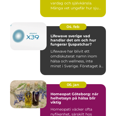
vardag och självkänsla.
Många vet ungefär hur sju...
04. feb
Lifewave sverige vad
handlar det om och hur
fungerar ljuspatchar?
Lifewave har blivit ett
omdiskuterat namn inom
hälsa och wellness, inte
minst i Sverige. Företaget ä...
06. jan
Homeopat Göteborg: när
helhetssyn på hälsa blir
viktig
Homeopati väcker ofta
nyfikenhet, särskilt hos