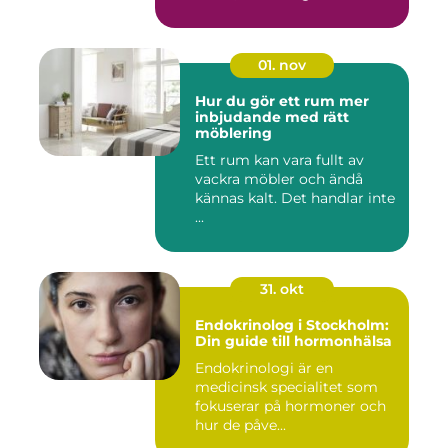
01. nov
Hur du gör ett rum mer
inbjudande med rätt
möblering
Ett rum kan vara fullt av
vackra möbler och ändå
kännas kalt. Det handlar inte
...
31. okt
Endokrinolog i Stockholm:
Din guide till hormonhälsa
Endokrinologi är en
medicinsk specialitet som
fokuserar på hormoner och
hur de påve...