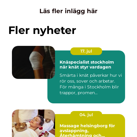
Läs fler inlägg här
Fler nyheter
17. jul
Knäspecialist stockholm
när knät styr vardagen
Smärta i knät påverkar hur vi
rör oss, sover och arbetar.
För många i Stockholm blir
trappor, promen...
04. jul
Massage helsingborg för
avslappning,
Återhämtning och