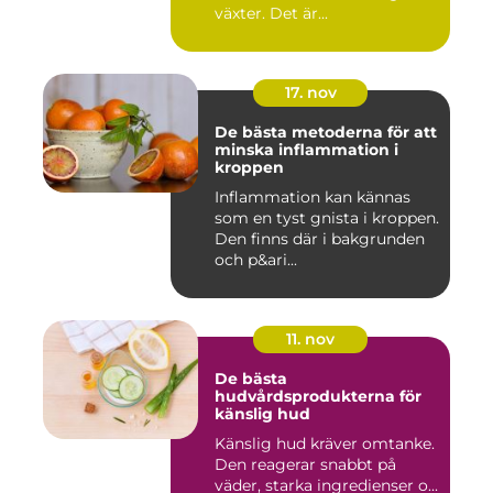
växter. Det är...
17. nov
De bästa metoderna för att
minska inflammation i
kroppen
Inflammation kan kännas
som en tyst gnista i kroppen.
Den finns där i bakgrunden
och p&ari...
11. nov
De bästa
hudvårdsprodukterna för
känslig hud
Känslig hud kräver omtanke.
Den reagerar snabbt på
väder, starka ingredienser o...