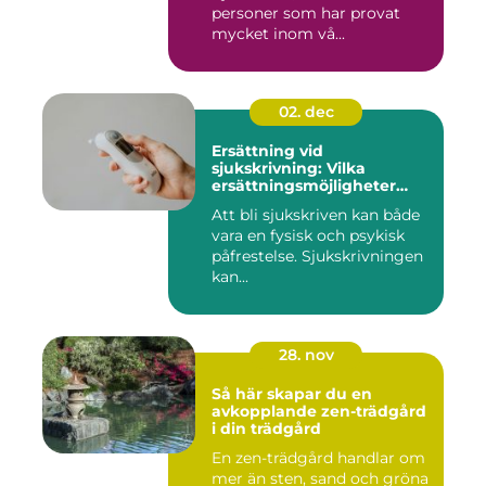
personer som har provat
mycket inom vå...
02. dec
Ersättning vid
sjukskrivning: Vilka
ersättningsmöjligheter
finns det?
Att bli sjukskriven kan både
vara en fysisk och psykisk
påfrestelse. Sjukskrivningen
kan...
28. nov
Så här skapar du en
avkopplande zen-trädgård
i din trädgård
En zen-trädgård handlar om
mer än sten, sand och gröna