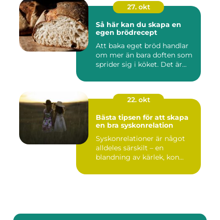
27. okt
Så här kan du skapa en
egen brödrecept
Att baka eget bröd handlar
om mer än bara doften som
sprider sig i köket. Det är...
22. okt
Bästa tipsen för att skapa
en bra syskonrelation
Syskonrelationer är något
alldeles särskilt – en
blandning av kärlek, kon...