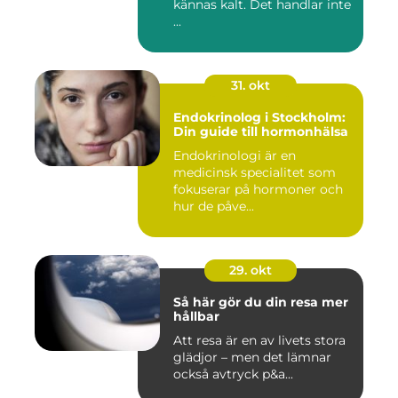
kännas kalt. Det handlar inte
...
31. okt
Endokrinolog i Stockholm:
Din guide till hormonhälsa
Endokrinologi är en
medicinsk specialitet som
fokuserar på hormoner och
hur de påve...
29. okt
Så här gör du din resa mer
hållbar
Att resa är en av livets stora
glädjor – men det lämnar
också avtryck p&a...