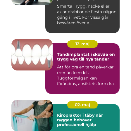
Smärta i rygg, nacke eller
axlar drabbar de flesta någon
gång i livet. För vissa går
besvären över a...
12. maj
Tandimplantat i skövde en
trygg väg till nya tänder
Att förlora en tand påverkar
mer än leendet.
Tuggförmågan kan
förändras, ansiktets form kan
skifta o...
02. maj
Kiropraktor i täby när
ryggen behöver
professionell hjälp