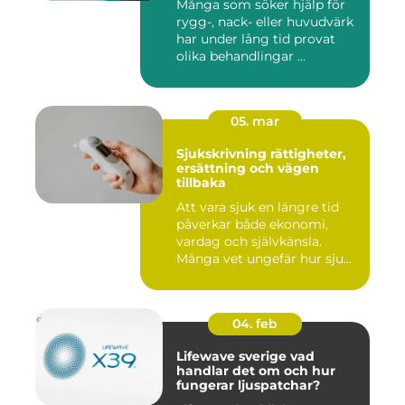
Många som söker hjälp för
rygg-, nack- eller huvudvärk
har under lång tid provat
olika behandlingar ...
05. mar
Sjukskrivning rättigheter,
ersättning och vägen
tillbaka
Att vara sjuk en längre tid
påverkar både ekonomi,
vardag och självkänsla.
Många vet ungefär hur sju...
04. feb
Lifewave sverige vad
handlar det om och hur
fungerar ljuspatchar?