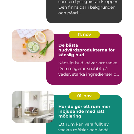
som en tyst gnista i kroppen.
Den finns där i bakgrunden
och p&ari...
11. nov
De bästa
hudvårdsprodukterna för
känslig hud
Känslig hud kräver omtanke.
Den reagerar snabbt på
väder, starka ingredienser o...
01. nov
Hur du gör ett rum mer
inbjudande med rätt
möblering
Ett rum kan vara fullt av
vackra möbler och ändå