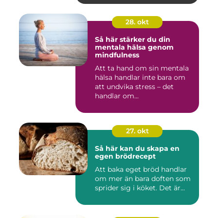
28. okt
Så här stärker du din
mentala hälsa genom
mindfulness
Att ta hand om sin mentala
hälsa handlar inte bara om
att undvika stress – det
handlar om...
27. okt
Så här kan du skapa en
egen brödrecept
Att baka eget bröd handlar
om mer än bara doften som
sprider sig i köket. Det är...