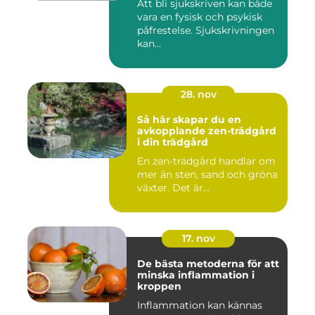
Att bli sjukskriven kan både
vara en fysisk och psykisk
påfrestelse. Sjukskrivningen
kan...
28. nov
Så här skapar du en
avkopplande zen-trädgård
i din trädgård
En zen-trädgård handlar om
mer än sten, sand och gröna
växter. Det är...
17. nov
De bästa metoderna för att
minska inflammation i
kroppen
Inflammation kan kännas