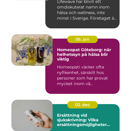
Lifewave har blivit ett
omdiskuterat namn inom
hälsa och wellness, inte
minst i Sverige. Företaget ä...
06. jan
Homeopat Göteborg: när
helhetssyn på hälsa blir
viktig
Homeopati väcker ofta
nyfikenhet, särskilt hos
personer som har provat
mycket inom vå...
02. dec
Ersättning vid
sjukskrivning: Vilka
ersättningsmöjligheter
finns det?