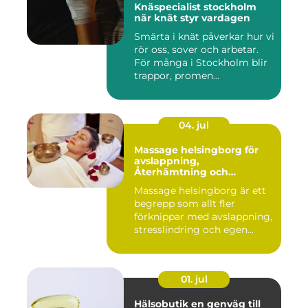
Knäspecialist stockholm
när knät styr vardagen
Smärta i knät påverkar hur vi
rör oss, sover och arbetar.
För många i Stockholm blir
trappor, promen...
04. jul
Massage helsingborg för
avslappning,
Återhämtning och
välmående
Massage helsingborg är ett
begrepp som allt fler
förknippar med avslappning,
stresslindring och egen...
01. jul
Hälsobutik en genväg till