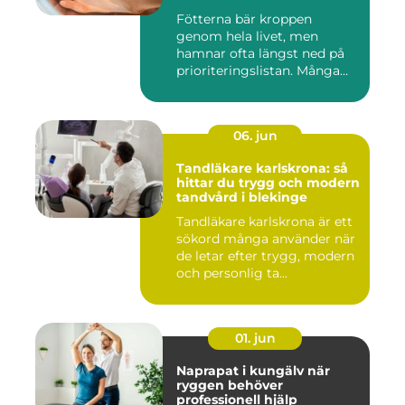
Fötterna bär kroppen
genom hela livet, men
hamnar ofta längst ned på
prioriteringslistan. Många
söke...
06. jun
Tandläkare karlskrona: så
hittar du trygg och modern
tandvård i blekinge
Tandläkare karlskrona är ett
sökord många använder när
de letar efter trygg, modern
och personlig ta...
01. jun
Naprapat i kungälv när
ryggen behöver
professionell hjälp