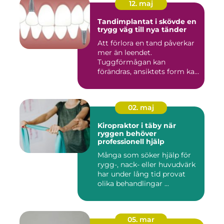
12. maj
Tandimplantat i skövde en
trygg väg till nya tänder
Att förlora en tand påverkar
mer än leendet.
Tuggförmågan kan
förändras, ansiktets form kan
skifta o...
02. maj
Kiropraktor i täby när
ryggen behöver
professionell hjälp
Många som söker hjälp för
rygg-, nack- eller huvudvärk
har under lång tid provat
olika behandlingar ...
05. mar