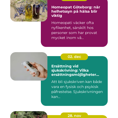
Homeopat Göteborg: när
helhetssyn på hälsa blir
viktig
Homeopati väcker ofta
nyfikenhet, särskilt hos
personer som har provat
mycket inom vå...
02. dec
Ersättning vid
sjukskrivning: Vilka
ersättningsmöjligheter
finns det?
Att bli sjukskriven kan både
vara en fysisk och psykisk
påfrestelse. Sjukskrivningen
kan...
28. nov