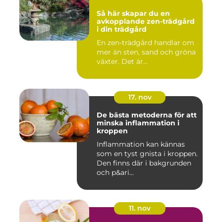
Så här skapar du en
avkopplande zen-trädgård
i din trädgård
En zen-trädgård handlar om
mer än sten, sand och gröna
växter. Det är...
17. nov
De bästa metoderna för att
minska inflammation i
kroppen
Inflammation kan kännas
som en tyst gnista i kroppen.
Den finns där i bakgrunden
och p&ari...
11. nov