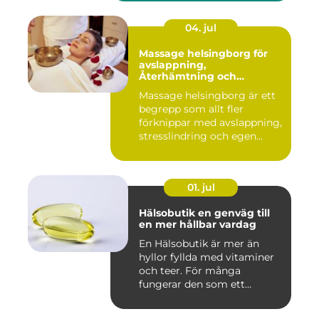
04. jul
Massage helsingborg för
avslappning,
Återhämtning och
välmående
Massage helsingborg är ett
begrepp som allt fler
förknippar med avslappning,
stresslindring och egen...
01. jul
Hälsobutik en genväg till
en mer hållbar vardag
En Hälsobutik är mer än
hyllor fyllda med vitaminer
och teer. För många
fungerar den som ett
kunskap...