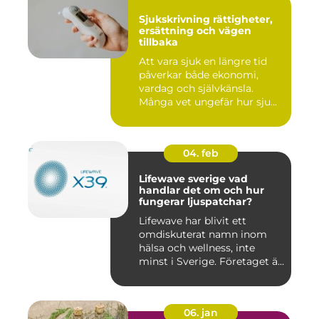
Sjukskrivning rättigheter,
ersättning och vägen
tillbaka
Att vara sjuk en längre tid
påverkar både ekonomi,
vardag och självkänsla.
Många vet ungefär hur sju...
04. feb
Lifewave sverige vad
handlar det om och hur
fungerar ljuspatchar?
Lifewave har blivit ett
omdiskuterat namn inom
hälsa och wellness, inte
minst i Sverige. Företaget ä...
06. jan