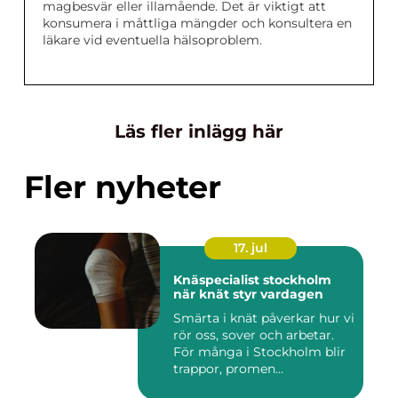
magbesvär eller illamående. Det är viktigt att
konsumera i måttliga mängder och konsultera en
läkare vid eventuella hälsoproblem.
Läs fler inlägg här
Fler nyheter
17. jul
Knäspecialist stockholm
när knät styr vardagen
Smärta i knät påverkar hur vi
rör oss, sover och arbetar.
För många i Stockholm blir
trappor, promen...