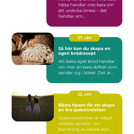
hälsa handlar inte bara om
att undvika stress – det
handlar om...
27. okt
Så här kan du skapa en
egen brödrecept
Att baka eget bröd handlar
om mer än bara doften som
sprider sig i köket. Det är...
22. okt
Bästa tipsen för att skapa
en bra syskonrelation
Syskonrelationer är något
alldeles särskilt – en
blandning av kärlek, kon...