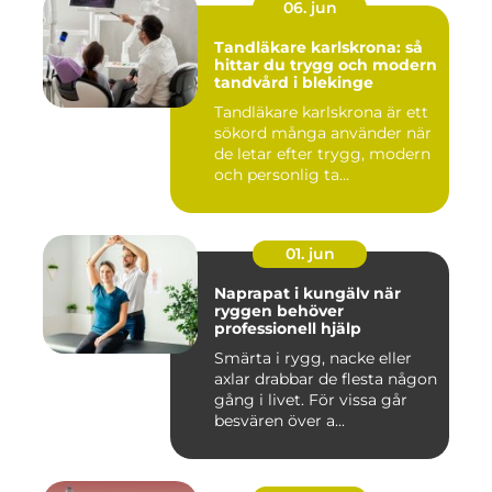
06. jun
Tandläkare karlskrona: så
hittar du trygg och modern
tandvård i blekinge
Tandläkare karlskrona är ett
sökord många använder när
de letar efter trygg, modern
och personlig ta...
01. jun
Naprapat i kungälv när
ryggen behöver
professionell hjälp
Smärta i rygg, nacke eller
axlar drabbar de flesta någon
gång i livet. För vissa går
besvären över a...