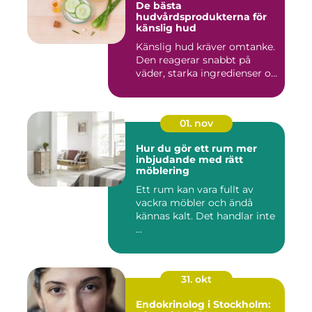
De bästa
hudvårdsprodukterna för
känslig hud
Känslig hud kräver omtanke.
Den reagerar snabbt på
väder, starka ingredienser o...
01. nov
Hur du gör ett rum mer
inbjudande med rätt
möblering
Ett rum kan vara fullt av
vackra möbler och ändå
kännas kalt. Det handlar inte
...
31. okt
Endokrinolog i Stockholm: