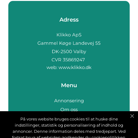
Adress
web:
www.klikko.dk
Menu
Annonsering
Om oss
Cookies
På vores website bruges cookies til at huske dine
indstillinger, statistik og personalisering af indhold og
Kontakta oss
annoncer. Denne information deles med tredjepart. Ved
Sitemap
fortsat brug af websiden godkender du cookiepolitikken.