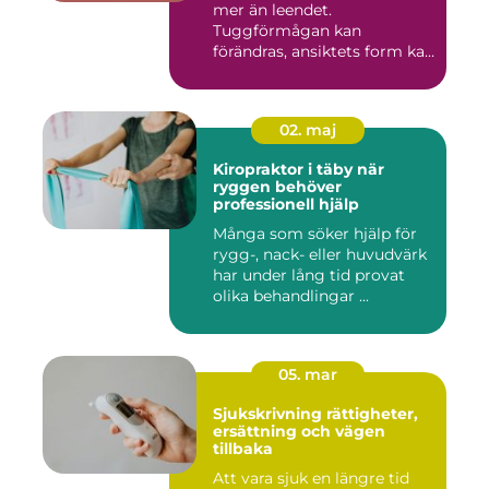
mer än leendet.
Tuggförmågan kan
förändras, ansiktets form kan
skifta o...
02. maj
Kiropraktor i täby när
ryggen behöver
professionell hjälp
Många som söker hjälp för
rygg-, nack- eller huvudvärk
har under lång tid provat
olika behandlingar ...
05. mar
Sjukskrivning rättigheter,
ersättning och vägen
tillbaka
Att vara sjuk en längre tid