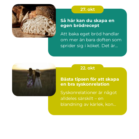
27. okt
Så här kan du skapa en
egen brödrecept
Att baka eget bröd handlar
om mer än bara doften som
sprider sig i köket. Det är...
22. okt
Bästa tipsen för att skapa
en bra syskonrelation
Syskonrelationer är något
alldeles särskilt – en
blandning av kärlek, kon...