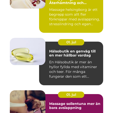
Återhämtning och
välmående
Massage helsingborg är ett
begrepp som allt fler
förknippar med avslappning,
stresslindring och egen...
01. jul
Hälsobutik en genväg till
en mer hållbar vardag
En Hälsobutik är mer än
hyllor fyllda med vitaminer
och teer. För många
fungerar den som ett
kunskap...
01. jul
Massage sollentuna mer än
bara avslappning