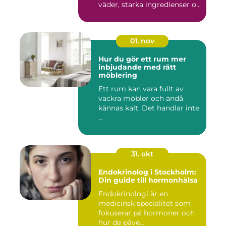
väder, starka ingredienser o...
01. nov
Hur du gör ett rum mer
inbjudande med rätt
möblering
Ett rum kan vara fullt av
vackra möbler och ändå
kännas kalt. Det handlar inte
...
31. okt
Endokrinolog i Stockholm:
Din guide till hormonhälsa
Endokrinologi är en
medicinsk specialitet som
fokuserar på hormoner och
hur de påve...