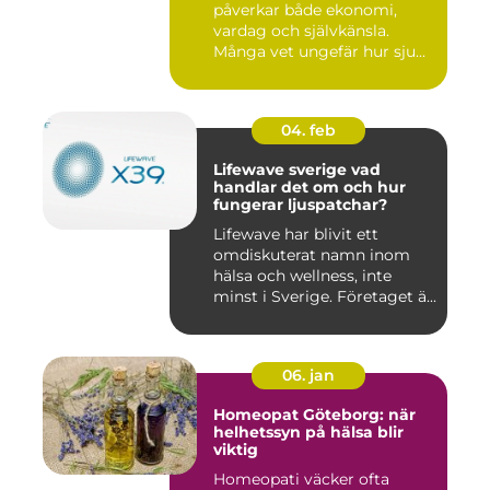
påverkar både ekonomi,
vardag och självkänsla.
Många vet ungefär hur sju...
04. feb
Lifewave sverige vad
handlar det om och hur
fungerar ljuspatchar?
Lifewave har blivit ett
omdiskuterat namn inom
hälsa och wellness, inte
minst i Sverige. Företaget ä...
06. jan
Homeopat Göteborg: när
helhetssyn på hälsa blir
viktig
Homeopati väcker ofta