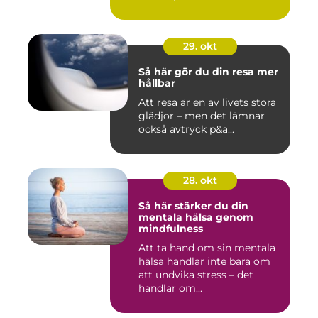
29. okt
Så här gör du din resa mer
hållbar
Att resa är en av livets stora
glädjor – men det lämnar
också avtryck p&a...
28. okt
Så här stärker du din
mentala hälsa genom
mindfulness
Att ta hand om sin mentala
hälsa handlar inte bara om
att undvika stress – det
handlar om...