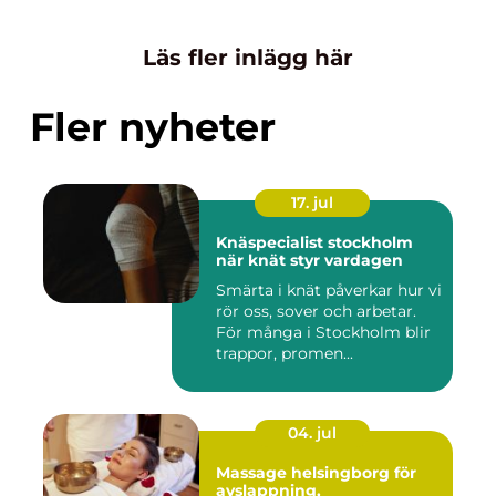
Läs fler inlägg här
Fler nyheter
17. jul
Knäspecialist stockholm
när knät styr vardagen
Smärta i knät påverkar hur vi
rör oss, sover och arbetar.
För många i Stockholm blir
trappor, promen...
04. jul
Massage helsingborg för
avslappning,