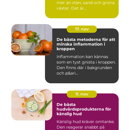
mer än sten, sand och gröna
växter. Det är...
17. nov
De bästa metoderna för att
minska inflammation i
kroppen
Inflammation kan kännas
som en tyst gnista i kroppen.
Den finns där i bakgrunden
och p&ari...
11. nov
De bästa
hudvårdsprodukterna för
känslig hud
Känslig hud kräver omtanke.
Den reagerar snabbt på