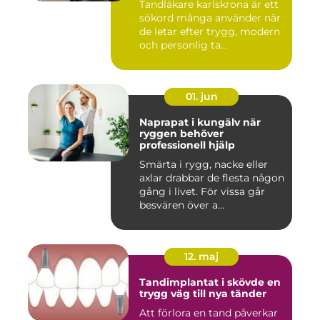
Tandläkare karlskrona är ett
sökord många använder när
de letar efter trygg, modern
och personlig ta...
01. jun
Naprapat i kungälv när
ryggen behöver
professionell hjälp
Smärta i rygg, nacke eller
axlar drabbar de flesta någon
gång i livet. För vissa går
besvären över a...
12. maj
Tandimplantat i skövde en
trygg väg till nya tänder
Att förlora en tand påverkar