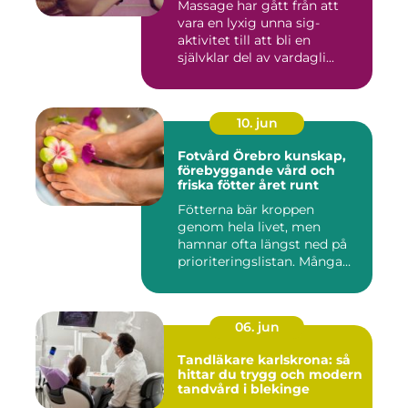
Massage har gått från att
vara en lyxig unna sig-
aktivitet till att bli en
självklar del av vardagli...
10. jun
Fotvård Örebro kunskap,
förebyggande vård och
friska fötter året runt
Fötterna bär kroppen
genom hela livet, men
hamnar ofta längst ned på
prioriteringslistan. Många
söke...
06. jun
Tandläkare karlskrona: så
hittar du trygg och modern
tandvård i blekinge