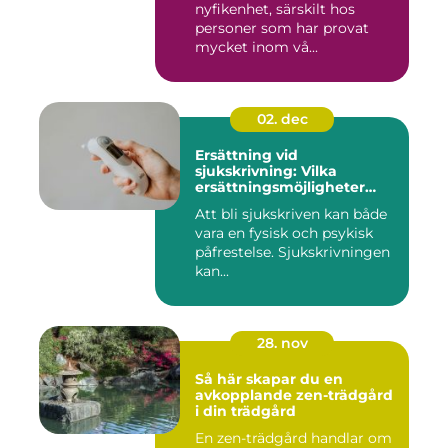
nyfikenhet, särskilt hos
personer som har provat
mycket inom vå...
02. dec
Ersättning vid
sjukskrivning: Vilka
ersättningsmöjligheter
finns det?
Att bli sjukskriven kan både
vara en fysisk och psykisk
påfrestelse. Sjukskrivningen
kan...
28. nov
Så här skapar du en
avkopplande zen-trädgård
i din trädgård
En zen-trädgård handlar om