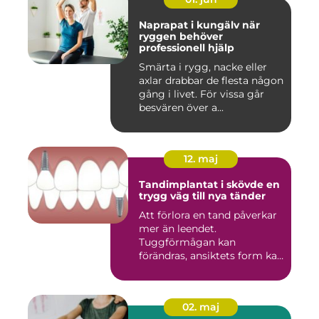
Naprapat i kungälv när
ryggen behöver
professionell hjälp
Smärta i rygg, nacke eller
axlar drabbar de flesta någon
gång i livet. För vissa går
besvären över a...
12. maj
Tandimplantat i skövde en
trygg väg till nya tänder
Att förlora en tand påverkar
mer än leendet.
Tuggförmågan kan
förändras, ansiktets form kan
skifta o...
02. maj