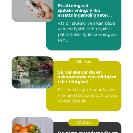
Ersättning vid
sjukskrivning: Vilka
ersättningsmöjligheter
finns det?
Att bli sjukskriven kan både
vara en fysisk och psykisk
påfrestelse. Sjukskrivningen
kan...
28. nov
Så här skapar du en
avkopplande zen-trädgård
i din trädgård
En zen-trädgård handlar om
mer än sten, sand och gröna
växter. Det är...
17. nov