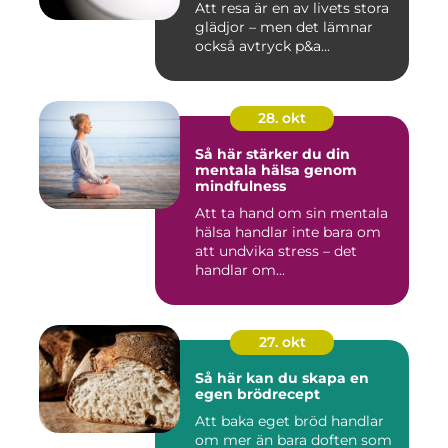
Att resa är en av livets stora
glädjor – men det lämnar
också avtryck p&a...
28. okt
Så här stärker du din
mentala hälsa genom
mindfulness
Att ta hand om sin mentala
hälsa handlar inte bara om
att undvika stress – det
handlar om...
27. okt
Så här kan du skapa en
egen brödrecept
Att baka eget bröd handlar
om mer än bara doften som