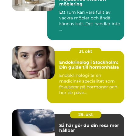
möblering
Ett rum kan vara fullt av
vackra möbler och ändå
kännas kalt. Det handlar inte
...
31. okt
Endokrinolog i Stockholm:
Din guide till hormonhälsa
Endokrinologi är en
medicinsk specialitet som
fokuserar på hormoner och
hur de påve...
29. okt
Så här gör du din resa mer
hållbar