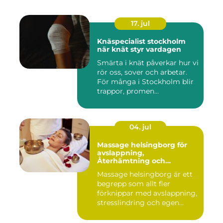
17. jul
Knäspecialist stockholm
när knät styr vardagen
Smärta i knät påverkar hur vi
rör oss, sover och arbetar.
För många i Stockholm blir
trappor, promen...
04. jul
Massage helsingborg för
avslappning,
Återhämtning och
välmående
Massage helsingborg är ett
begrepp som allt fler
förknippar med avslappning,
stresslindring och egen...