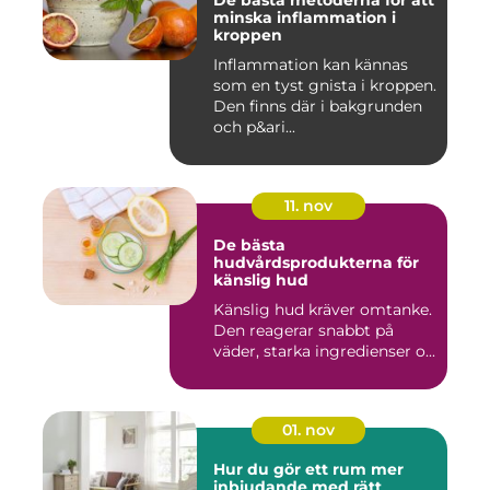
De bästa metoderna för att
minska inflammation i
kroppen
Inflammation kan kännas
som en tyst gnista i kroppen.
Den finns där i bakgrunden
och p&ari...
11. nov
De bästa
hudvårdsprodukterna för
känslig hud
Känslig hud kräver omtanke.
Den reagerar snabbt på
väder, starka ingredienser o...
01. nov
Hur du gör ett rum mer
inbjudande med rätt