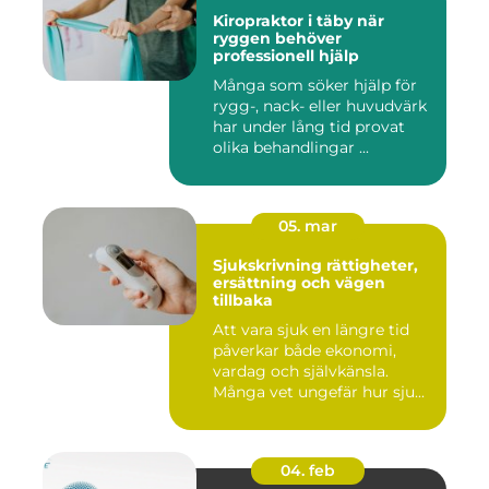
Kiropraktor i täby när
ryggen behöver
professionell hjälp
Många som söker hjälp för
rygg-, nack- eller huvudvärk
har under lång tid provat
olika behandlingar ...
05. mar
Sjukskrivning rättigheter,
ersättning och vägen
tillbaka
Att vara sjuk en längre tid
påverkar både ekonomi,
vardag och självkänsla.
Många vet ungefär hur sju...
04. feb