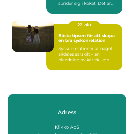
sprider sig i köket. Det är...
22. okt
Bästa tipsen för att skapa
en bra syskonrelation
Syskonrelationer är något
alldeles särskilt – en
blandning av kärlek, kon...
Adress