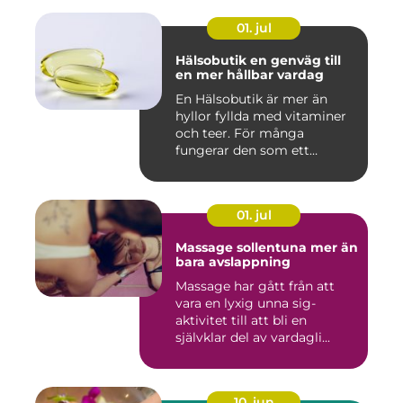
01. jul
Hälsobutik en genväg till
en mer hållbar vardag
En Hälsobutik är mer än
hyllor fyllda med vitaminer
och teer. För många
fungerar den som ett
kunskap...
01. jul
Massage sollentuna mer än
bara avslappning
Massage har gått från att
vara en lyxig unna sig-
aktivitet till att bli en
självklar del av vardagli...
10. jun