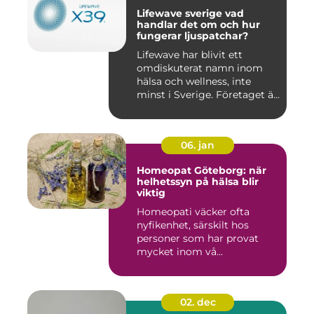
Lifewave sverige vad
handlar det om och hur
fungerar ljuspatchar?
Lifewave har blivit ett
omdiskuterat namn inom
hälsa och wellness, inte
minst i Sverige. Företaget ä...
06. jan
Homeopat Göteborg: när
helhetssyn på hälsa blir
viktig
Homeopati väcker ofta
nyfikenhet, särskilt hos
personer som har provat
mycket inom vå...
02. dec