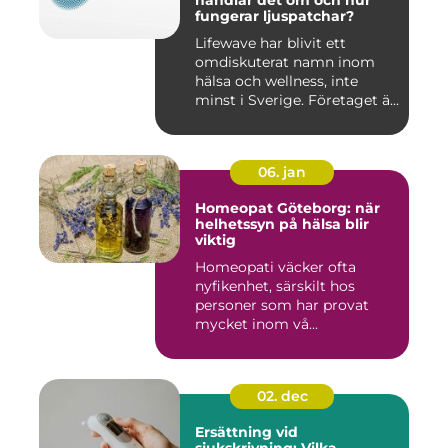
handlar det om och hur
fungerar ljuspatchar?
Lifewave har blivit ett
omdiskuterat namn inom
hälsa och wellness, inte
minst i Sverige. Företaget ä...
06. jan
Homeopat Göteborg: när
helhetssyn på hälsa blir
viktig
Homeopati väcker ofta
nyfikenhet, särskilt hos
personer som har provat
mycket inom vå...
02. dec
Ersättning vid