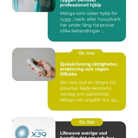
ryggen behöver
professionell hjälp
Många som söker hjälp för
rygg-, nack- eller huvudvärk
har under lång tid provat
olika behandlingar ...
05. mar
Sjukskrivning rättigheter,
ersättning och vägen
tillbaka
Att vara sjuk en längre tid
påverkar både ekonomi,
vardag och självkänsla.
Många vet ungefär hur sju...
04. feb
Lifewave sverige vad