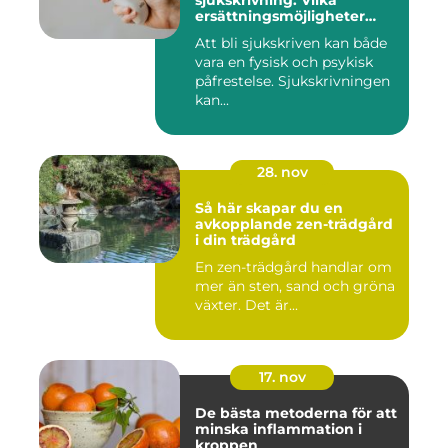
sjukskrivning: Vilka
ersättningsmöjligheter
finns det?
Att bli sjukskriven kan både
vara en fysisk och psykisk
påfrestelse. Sjukskrivningen
kan...
28. nov
Så här skapar du en
avkopplande zen-trädgård
i din trädgård
En zen-trädgård handlar om
mer än sten, sand och gröna
växter. Det är...
17. nov
De bästa metoderna för att
minska inflammation i
kroppen