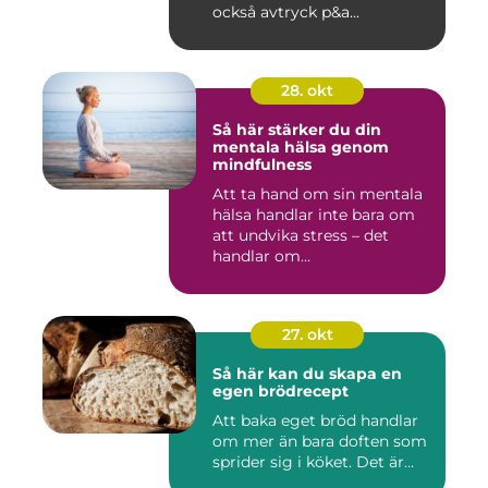
också avtryck p&a...
28. okt
Så här stärker du din
mentala hälsa genom
mindfulness
Att ta hand om sin mentala
hälsa handlar inte bara om
att undvika stress – det
handlar om...
27. okt
Så här kan du skapa en
egen brödrecept
Att baka eget bröd handlar
om mer än bara doften som
sprider sig i köket. Det är...