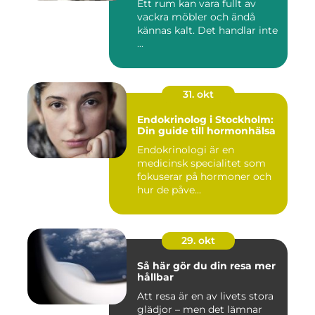
Ett rum kan vara fullt av
vackra möbler och ändå
kännas kalt. Det handlar inte
...
31. okt
Endokrinolog i Stockholm:
Din guide till hormonhälsa
Endokrinologi är en
medicinsk specialitet som
fokuserar på hormoner och
hur de påve...
29. okt
Så här gör du din resa mer
hållbar
Att resa är en av livets stora
glädjor – men det lämnar