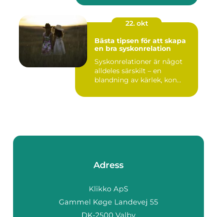
22. okt
Bästa tipsen för att skapa
en bra syskonrelation
Syskonrelationer är något
alldeles särskilt – en
blandning av kärlek, kon...
Adress