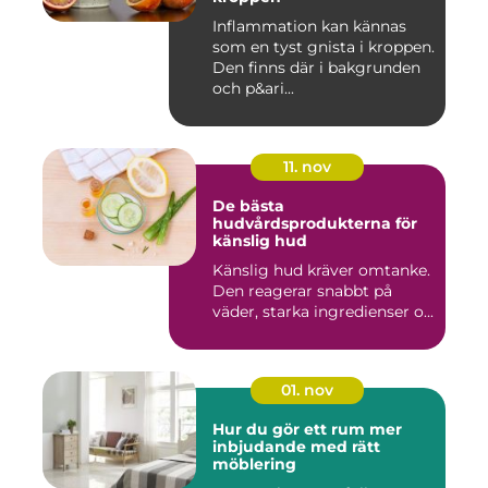
Inflammation kan kännas
som en tyst gnista i kroppen.
Den finns där i bakgrunden
och p&ari...
11. nov
De bästa
hudvårdsprodukterna för
känslig hud
Känslig hud kräver omtanke.
Den reagerar snabbt på
väder, starka ingredienser o...
01. nov
Hur du gör ett rum mer
inbjudande med rätt
möblering