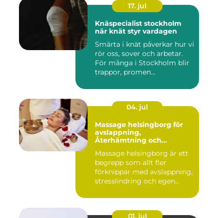
17. jul
Knäspecialist stockholm
när knät styr vardagen
Smärta i knät påverkar hur vi
rör oss, sover och arbetar.
För många i Stockholm blir
trappor, promen...
04. jul
Massage helsingborg för
avslappning,
Återhämtning och
välmående
Massage helsingborg är ett
begrepp som allt fler
förknippar med avslappning,
stresslindring och egen...
01. jul