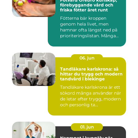
Fotvård Örebro kunskap,
förebyggande vård och
friska fötter året runt
Fötterna bär kroppen
genom hela livet, men
hamnar ofta längst ned på
prioriteringslistan. Många
söke...
06. jun
Tandläkare karlskrona: så
hittar du trygg och modern
tandvård i blekinge
Tandläkare karlskrona är ett
sökord många använder när
de letar efter trygg, modern
och personlig ta...
01. jun