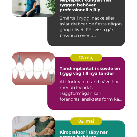
Naprapat i kungälv när
ryggen behöver
professionell hjälp
Smärta i rygg, nacke eller
axlar drabbar de flesta någon
gång i livet. För vissa går
besvären över a...
12. maj
Tandimplantat i skövde en
trygg väg till nya tänder
Att förlora en tand påverkar
mer än leendet.
Tuggförmågan kan
förändras, ansiktets form kan
skifta o...
02. maj
Kiropraktor i täby när