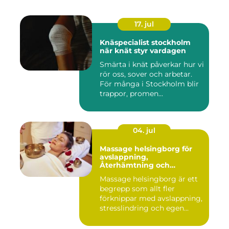
17. jul
Knäspecialist stockholm
när knät styr vardagen
Smärta i knät påverkar hur vi
rör oss, sover och arbetar.
För många i Stockholm blir
trappor, promen...
04. jul
Massage helsingborg för
avslappning,
Återhämtning och
välmående
Massage helsingborg är ett
begrepp som allt fler
förknippar med avslappning,
stresslindring och egen...