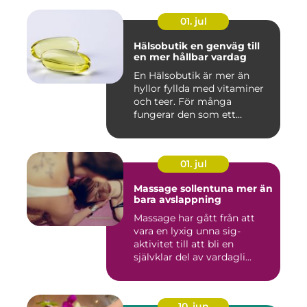
01. jul
Hälsobutik en genväg till
en mer hållbar vardag
En Hälsobutik är mer än
hyllor fyllda med vitaminer
och teer. För många
fungerar den som ett
kunskap...
01. jul
Massage sollentuna mer än
bara avslappning
Massage har gått från att
vara en lyxig unna sig-
aktivitet till att bli en
självklar del av vardagli...
10. jun