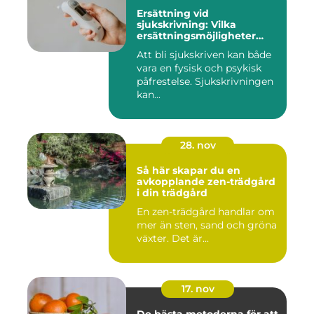
Ersättning vid
sjukskrivning: Vilka
ersättningsmöjligheter
finns det?
Att bli sjukskriven kan både
vara en fysisk och psykisk
påfrestelse. Sjukskrivningen
kan...
28. nov
Så här skapar du en
avkopplande zen-trädgård
i din trädgård
En zen-trädgård handlar om
mer än sten, sand och gröna
växter. Det är...
17. nov