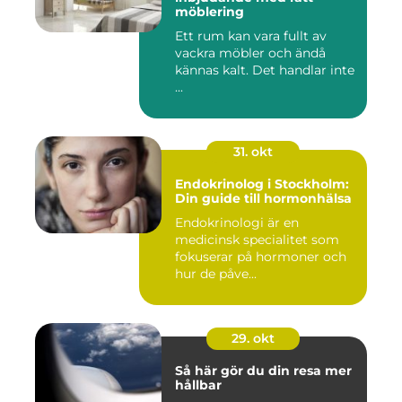
möblering
Ett rum kan vara fullt av
vackra möbler och ändå
kännas kalt. Det handlar inte
...
31. okt
Endokrinolog i Stockholm:
Din guide till hormonhälsa
Endokrinologi är en
medicinsk specialitet som
fokuserar på hormoner och
hur de påve...
29. okt
Så här gör du din resa mer
hållbar