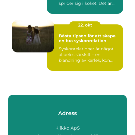
sprider sig i köket. Det är...
22. okt
Bästa tipsen för att skapa
en bra syskonrelation
Syskonrelationer är något
alldeles särskilt – en
blandning av kärlek, kon...
Adress