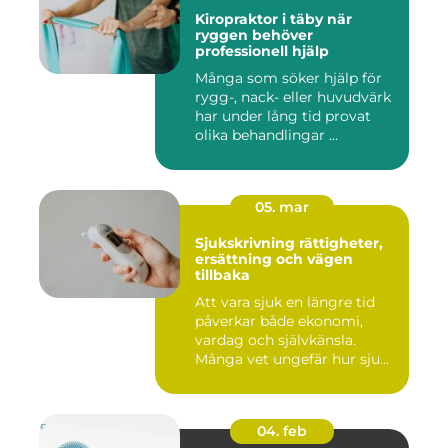
Kiropraktor i täby när
ryggen behöver
professionell hjälp
Många som söker hjälp för
rygg-, nack- eller huvudvärk
har under lång tid provat
olika behandlingar ...
05. mar
Sjukskrivning rättigheter,
ersättning och vägen
tillbaka
Att vara sjuk en längre tid
påverkar både ekonomi,
vardag och självkänsla.
Många vet ungefär hur sju...
04. feb