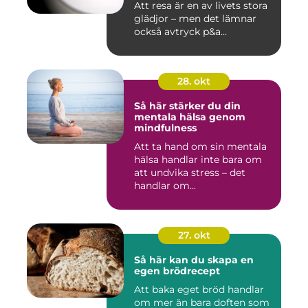
Att resa är en av livets stora
glädjor – men det lämnar
också avtryck p&a...
28. okt
Så här stärker du din
mentala hälsa genom
mindfulness
Att ta hand om sin mentala
hälsa handlar inte bara om
att undvika stress – det
handlar om...
27. okt
Så här kan du skapa en
egen brödrecept
Att baka eget bröd handlar
om mer än bara doften som