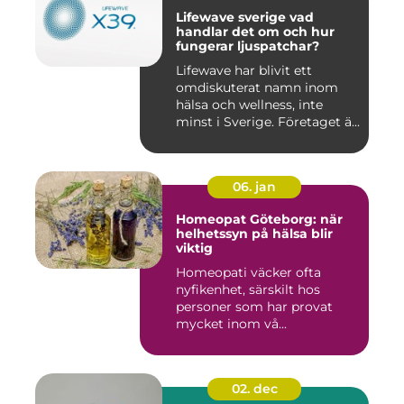
Lifewave sverige vad
handlar det om och hur
fungerar ljuspatchar?
Lifewave har blivit ett
omdiskuterat namn inom
hälsa och wellness, inte
minst i Sverige. Företaget ä...
06. jan
Homeopat Göteborg: när
helhetssyn på hälsa blir
viktig
Homeopati väcker ofta
nyfikenhet, särskilt hos
personer som har provat
mycket inom vå...
02. dec