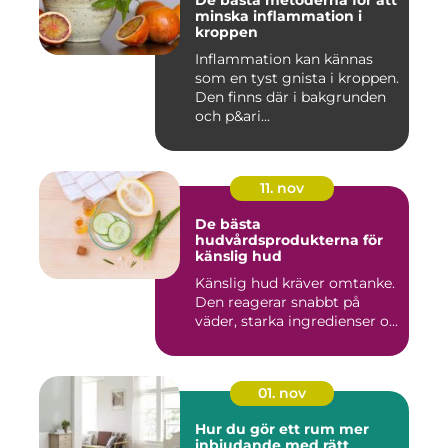
De bästa metoderna för att
minska inflammation i
kroppen
Inflammation kan kännas
som en tyst gnista i kroppen.
Den finns där i bakgrunden
och p&ari...
11. nov
De bästa
hudvårdsprodukterna för
känslig hud
Känslig hud kräver omtanke.
Den reagerar snabbt på
väder, starka ingredienser o...
01. nov
Hur du gör ett rum mer
inbjudande med rätt