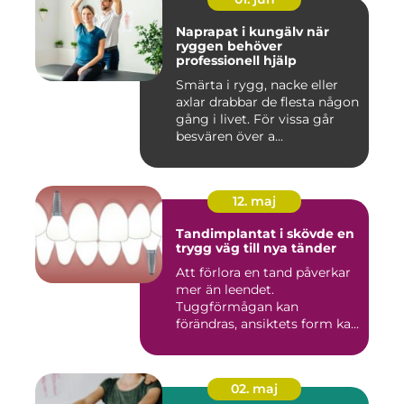
Naprapat i kungälv när
ryggen behöver
professionell hjälp
Smärta i rygg, nacke eller
axlar drabbar de flesta någon
gång i livet. För vissa går
besvären över a...
12. maj
Tandimplantat i skövde en
trygg väg till nya tänder
Att förlora en tand påverkar
mer än leendet.
Tuggförmågan kan
förändras, ansiktets form kan
skifta o...
02. maj