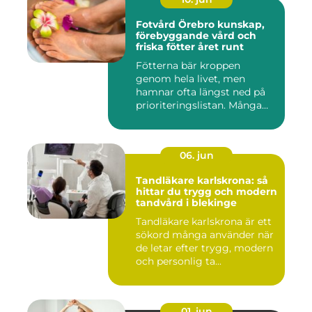
Fotvård Örebro kunskap,
förebyggande vård och
friska fötter året runt
Fötterna bär kroppen
genom hela livet, men
hamnar ofta längst ned på
prioriteringslistan. Många
söke...
06. jun
Tandläkare karlskrona: så
hittar du trygg och modern
tandvård i blekinge
Tandläkare karlskrona är ett
sökord många använder när
de letar efter trygg, modern
och personlig ta...
01. jun