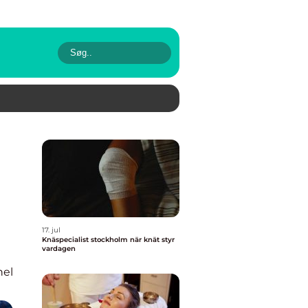
17. jul
Knäspecialist stockholm när knät styr
vardagen
nel