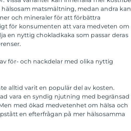
r. Vissa varianter kan innehålla mer kostfibe
 en hälsosam matsmältning, medan andra ka
er och mineraler för att förbättra
ktigt för konsumenten att vara medveten om
välja en nyttig chokladkaka som passar deras
renser.
v för- och nackdelar med olika nyttig
e alltid varit en populär del av kosten.
klad vara en syndig njutning med begränsad
. Men med ökad medvetenhet om hälsa och
ppstått en efterfrågan på mer hälsosamma