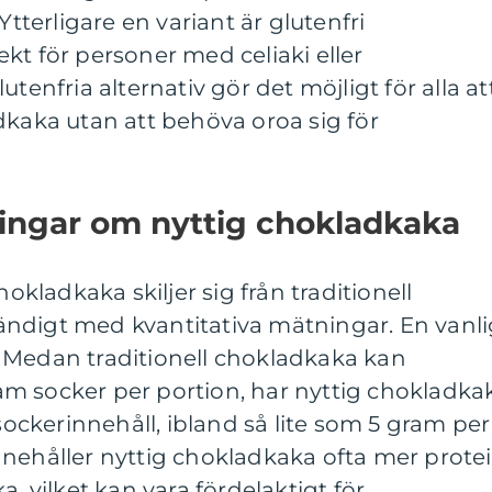
Ytterligare en variant är glutenfri
kt för personer med celiaki eller
tenfria alternativ gör det möjligt för alla at
dkaka utan att behöva oroa sig för
ningar om nyttig chokladkaka
hokladkaka skiljer sig från traditionell
ndigt med kvantitativa mätningar. En vanli
 Medan traditionell chokladkaka kan
m socker per portion, har nyttig chokladka
 sockerinnehåll, ibland så lite som 5 gram per
nnehåller nyttig chokladkaka ofta mer prote
a, vilket kan vara fördelaktigt för