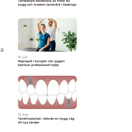
Tandläkare karlskrona: så hittar du
trygg och modern tandvård i blekinge
la
01. jun
Naprapat i kungälv när ryggen
behöver professionell hjälp
12. maj
Tandimplantat i skövde en trygg väg
till nya tänder