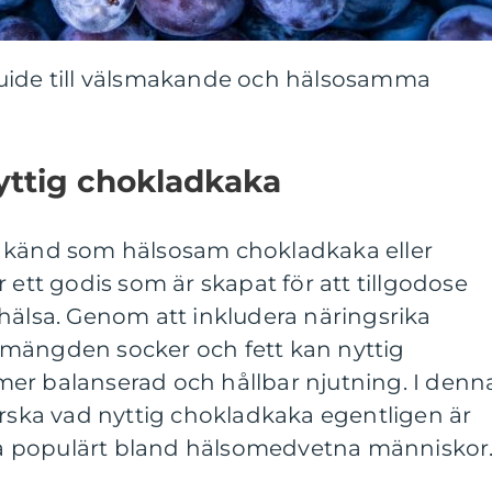
guide till välsmakande och hälsosamma
nyttig chokladkaka
n känd som hälsosam chokladkaka eller
 ett godis som är skapat för att tillgodose
hälsa. Genom att inkludera näringsrika
mängden socker och fett kan nyttig
er balanserad och hållbar njutning. I denn
orska vad nyttig chokladkaka egentligen är
t så populärt bland hälsomedvetna människor