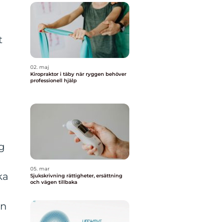
t
02. maj
Kiropraktor i täby när ryggen behöver
professionell hjälp
g
05. mar
ka
Sjukskrivning rättigheter, ersättning
och vägen tillbaka
in