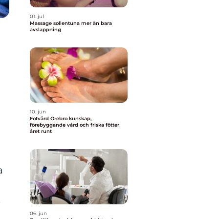
01. jul
Massage sollentuna mer än bara
avslappning
10. jun
Fotvård Örebro kunskap,
förebyggande vård och friska fötter
året runt
a
.
06. jun