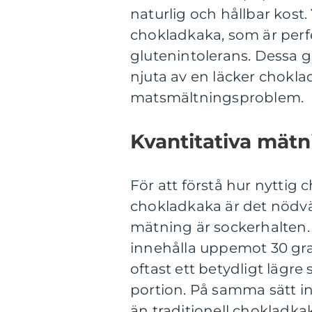
naturlig och hållbar kost. 
chokladkaka, som är perfe
glutenintolerans. Dessa glu
njuta av en läcker chokla
matsmältningsproblem.
Kvantitativa mät
För att förstå hur nyttig c
chokladkaka är det nödvä
mätning är sockerhalten.
innehålla uppemot 30 gra
oftast ett betydligt lägre
portion. På samma sätt i
än traditionell chokladkak