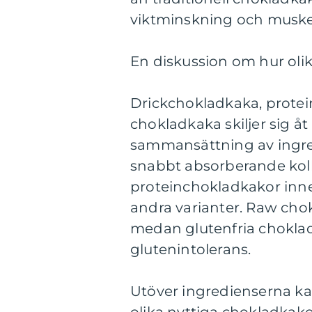
viktminskning och musk
En diskussion om hur olik
Drickchokladkaka, protei
chokladkaka skiljer sig åt 
sammansättning av ingre
snabbt absorberande kolh
proteinchokladkakor inne
andra varianter. Raw cho
medan glutenfria choklad
glutenintolerans.
Utöver ingredienserna kan