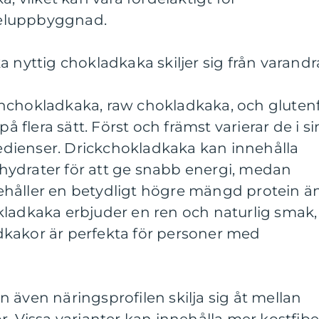
eluppbyggnad.
a nyttig chokladkaka skiljer sig från varandr
nchokladkaka, raw chokladkaka, och glutenf
på flera sätt. Först och främst varierar de i si
dienser. Drickchokladkaka kan innehålla
ydrater för att ge snabb energi, medan
håller en betydligt högre mängd protein ä
kladkaka erbjuder en ren och naturlig smak,
kakor är perfekta för personer med
 även näringsprofilen skilja sig åt mellan