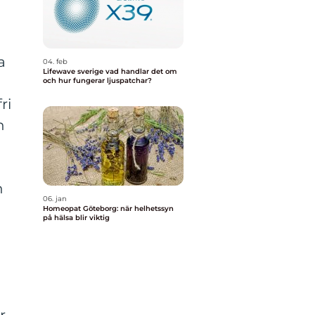
a
04. feb
Lifewave sverige vad handlar det om
och hur fungerar ljuspatchar?
ri
n
n
06. jan
Homeopat Göteborg: när helhetssyn
på hälsa blir viktig