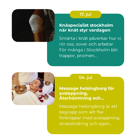
17. jul
Knäspecialist stockholm
när knät styr vardagen
Smärta i knät påverkar hur vi
rör oss, sover och arbetar.
För många i Stockholm blir
trappor, promen...
04. jul
Massage helsingborg för
avslappning,
Återhämtning och
välmående
Massage helsingborg är ett
begrepp som allt fler
förknippar med avslappning,
stresslindring och egen...