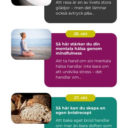
Att resa är en av livets stora
glädjor – men det lämnar
också avtryck p&a...
28. okt
Så här stärker du din
mentala hälsa genom
mindfulness
Att ta hand om sin mentala
hälsa handlar inte bara om
att undvika stress – det
handlar om...
27. okt
Så här kan du skapa en
egen brödrecept
Att baka eget bröd handlar
om mer än bara doften som