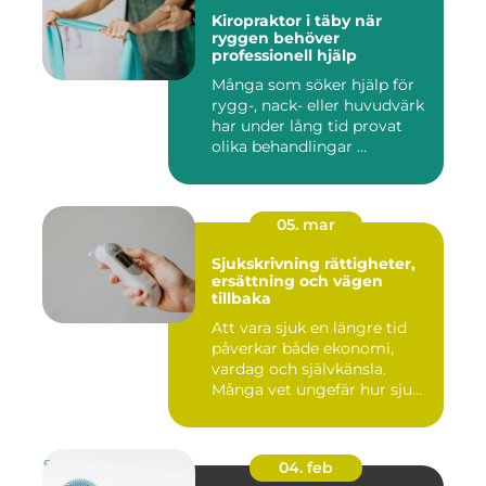
Kiropraktor i täby när
ryggen behöver
professionell hjälp
Många som söker hjälp för
rygg-, nack- eller huvudvärk
har under lång tid provat
olika behandlingar ...
05. mar
Sjukskrivning rättigheter,
ersättning och vägen
tillbaka
Att vara sjuk en längre tid
påverkar både ekonomi,
vardag och självkänsla.
Många vet ungefär hur sju...
04. feb