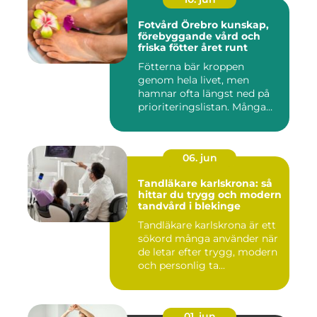
Fotvård Örebro kunskap,
förebyggande vård och
friska fötter året runt
Fötterna bär kroppen
genom hela livet, men
hamnar ofta längst ned på
prioriteringslistan. Många
söke...
06. jun
Tandläkare karlskrona: så
hittar du trygg och modern
tandvård i blekinge
Tandläkare karlskrona är ett
sökord många använder när
de letar efter trygg, modern
och personlig ta...
01. jun