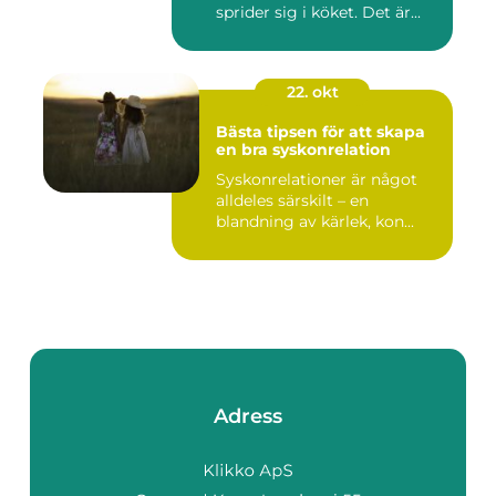
sprider sig i köket. Det är...
22. okt
Bästa tipsen för att skapa
en bra syskonrelation
Syskonrelationer är något
alldeles särskilt – en
blandning av kärlek, kon...
Adress