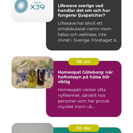
Lifewave sverige vad
handlar det om och hur
fungerar ljuspatchar?
Lifewave har blivit ett
omdiskuterat namn inom
hälsa och wellness, inte
minst i Sverige. Företaget ä...
06. jan
Homeopat Göteborg: när
helhetssyn på hälsa blir
viktig
Homeopati väcker ofta
nyfikenhet, särskilt hos
personer som har provat
mycket inom vå...
02. dec