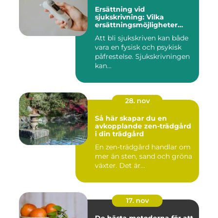
Ersättning vid
sjukskrivning: Vilka
ersättningsmöjligheter
finns det?
Att bli sjukskriven kan både
vara en fysisk och psykisk
påfrestelse. Sjukskrivningen
kan...
28. nov
Så här skapar du en
avkopplande zen-trädgård
i din trädgård
En zen-trädgård handlar om
mer än sten, sand och gröna
växter. Det är...
17. nov