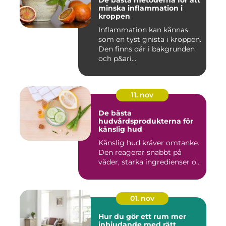
De bästa metoderna för att
minska inflammation i
kroppen
Inflammation kan kännas
som en tyst gnista i kroppen.
Den finns där i bakgrunden
och p&ari...
11. nov
De bästa
hudvårdsprodukterna för
känslig hud
Känslig hud kräver omtanke.
Den reagerar snabbt på
väder, starka ingredienser o...
01. nov
Hur du gör ett rum mer
inbjudande med rätt