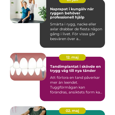
Naprapat i kungälv när
ryggen behöver
professionell hjälp
Smärta i rygg, nacke eller
axlar drabbar de flesta någon
gång i livet. För vissa går
besvären över a...
12. maj
Tandimplantat i skövde en
trygg väg till nya tänder
Att förlora en tand påverkar
mer än leendet.
Tuggförmågan kan
förändras, ansiktets form kan
skifta o...
02. maj