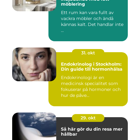
möblering
Ett rum kan vara fullt av
vackra möbler och ändå
kännas kalt. Det handlar inte
...
31. okt
Endokrinolog i Stockholm:
Din guide till hormonhälsa
Endokrinologi är en
medicinsk specialitet som
fokuserar på hormoner och
hur de påve...
29. okt
Så här gör du din resa mer
hållbar