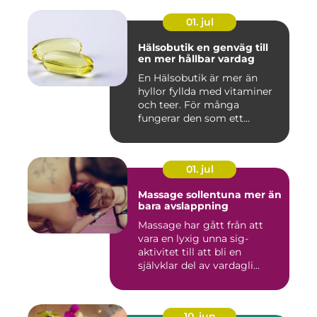
01. jul
Hälsobutik en genväg till
en mer hållbar vardag
En Hälsobutik är mer än
hyllor fyllda med vitaminer
och teer. För många
fungerar den som ett
kunskap...
01. jul
Massage sollentuna mer än
bara avslappning
Massage har gått från att
vara en lyxig unna sig-
aktivitet till att bli en
självklar del av vardagli...
10. jun