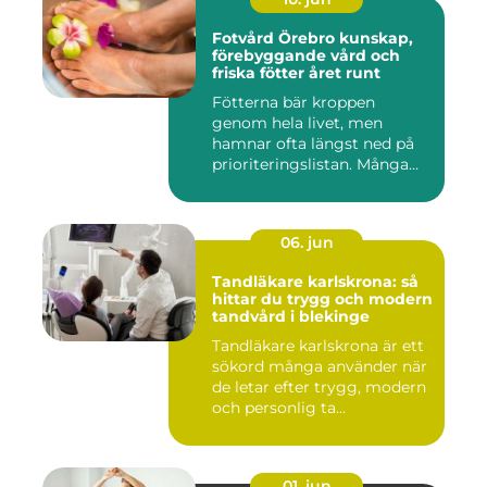
Fotvård Örebro kunskap,
förebyggande vård och
friska fötter året runt
Fötterna bär kroppen
genom hela livet, men
hamnar ofta längst ned på
prioriteringslistan. Många
söke...
06. jun
Tandläkare karlskrona: så
hittar du trygg och modern
tandvård i blekinge
Tandläkare karlskrona är ett
sökord många använder när
de letar efter trygg, modern
och personlig ta...
01. jun