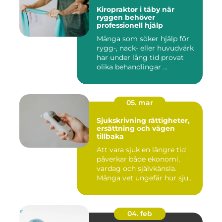
Kiropraktor i täby när
ryggen behöver
professionell hjälp
Många som söker hjälp för
rygg-, nack- eller huvudvärk
har under lång tid provat
olika behandlingar ...
05. mar
Sjukskrivning rättigheter,
ersättning och vägen
tillbaka
Att vara sjuk en längre tid
påverkar både ekonomi,
vardag och självkänsla.
Många vet ungefär hur sju...
04. feb