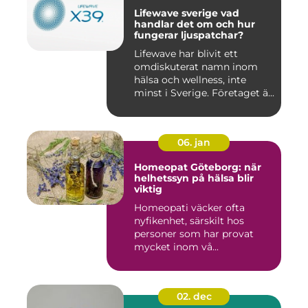
Lifewave sverige vad
handlar det om och hur
fungerar ljuspatchar?
Lifewave har blivit ett
omdiskuterat namn inom
hälsa och wellness, inte
minst i Sverige. Företaget ä...
06. jan
Homeopat Göteborg: när
helhetssyn på hälsa blir
viktig
Homeopati väcker ofta
nyfikenhet, särskilt hos
personer som har provat
mycket inom vå...
02. dec