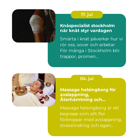
17. jul
Knäspecialist stockholm
när knät styr vardagen
Smärta i knät påverkar hur vi
rör oss, sover och arbetar.
För många i Stockholm blir
trappor, promen...
04. jul
Massage helsingborg för
avslappning,
Återhämtning och
välmående
Massage helsingborg är ett
begrepp som allt fler
förknippar med avslappning,
stresslindring och egen...