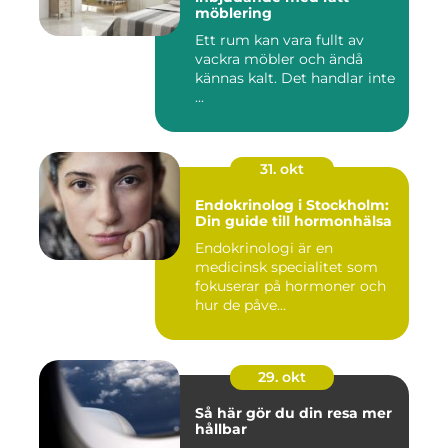
möblering
Ett rum kan vara fullt av
vackra möbler och ändå
kännas kalt. Det handlar inte
...
31. okt
Endokrinolog i Stockholm:
Din guide till hormonhälsa
Endokrinologi är en
medicinsk specialitet som
fokuserar på hormoner och
hur de påve...
29. okt
Så här gör du din resa mer
hållbar