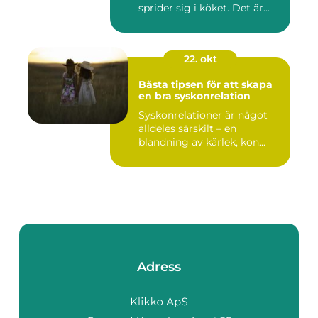
sprider sig i köket. Det är...
22. okt
Bästa tipsen för att skapa
en bra syskonrelation
Syskonrelationer är något
alldeles särskilt – en
blandning av kärlek, kon...
Adress