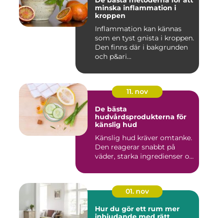
De bästa metoderna för att
minska inflammation i
kroppen
Inflammation kan kännas
som en tyst gnista i kroppen.
Den finns där i bakgrunden
och p&ari...
11. nov
De bästa
hudvårdsprodukterna för
känslig hud
Känslig hud kräver omtanke.
Den reagerar snabbt på
väder, starka ingredienser o...
01. nov
Hur du gör ett rum mer
inbjudande med rätt