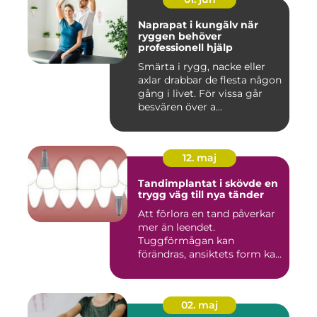
Naprapat i kungälv när
ryggen behöver
professionell hjälp
Smärta i rygg, nacke eller
axlar drabbar de flesta någon
gång i livet. För vissa går
besvären över a...
12. maj
Tandimplantat i skövde en
trygg väg till nya tänder
Att förlora en tand påverkar
mer än leendet.
Tuggförmågan kan
förändras, ansiktets form kan
skifta o...
02. maj