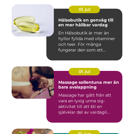
01. jul
Hälsobutik en genväg till
en mer hållbar vardag
En Hälsobutik är mer än
hyllor fyllda med vitaminer
och teer. För många
fungerar den som ett
kunskap...
01. jul
Massage sollentuna mer än
bara avslappning
Massage har gått från att
vara en lyxig unna sig-
aktivitet till att bli en
självklar del av vardagli...
10. jun