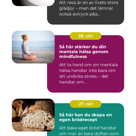
Att resa är en av livets stora
glädjor – men det lämnar
också avtryck p&a...
28. okt
Så här stärker du din
mentala hälsa genom
mindfulness
Att ta hand om sin mentala
hälsa handlar inte bara om
att undvika stress – det
handlar om...
27. okt
Så här kan du skapa en
egen brödrecept
Att baka eget bröd handlar
om mer än bara doften som