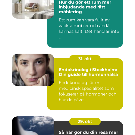
Hur du gör ett rum mer
inbjudande med rätt
möblering
Ett rum kan vara fullt av
vackra möbler och ändå
kännas kalt. Det handlar inte
...
31. okt
Endokrinolog i Stockholm:
Din guide till hormonhälsa
Endokrinologi är en
medicinsk specialitet som
fokuserar på hormoner och
hur de påve...
29. okt
Så här gör du din resa mer