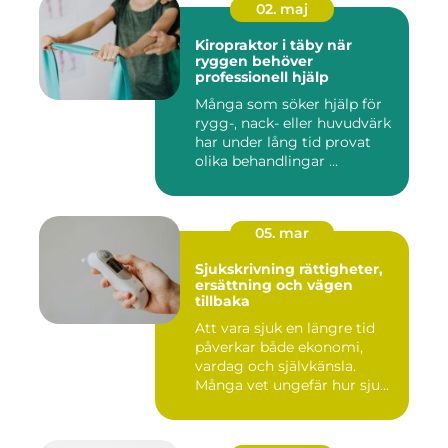
02. maj
Kiropraktor i täby när
ryggen behöver
professionell hjälp
Många som söker hjälp för
rygg-, nack- eller huvudvärk
har under lång tid provat
olika behandlingar ...
05. mar
Sjukskrivning rättigheter,
ersättning och vägen
tillbaka
Att vara sjuk en längre tid
påverkar både ekonomi,
vardag och självkänsla.
Många vet ungefär hur sju...