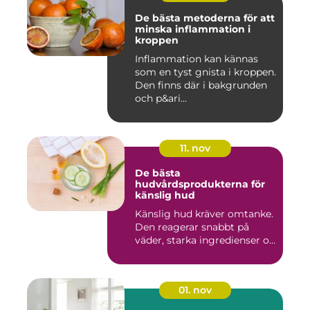
De bästa metoderna för att
minska inflammation i
kroppen
Inflammation kan kännas
som en tyst gnista i kroppen.
Den finns där i bakgrunden
och p&ari...
11. nov
De bästa
hudvårdsprodukterna för
känslig hud
Känslig hud kräver omtanke.
Den reagerar snabbt på
väder, starka ingredienser o...
01. nov