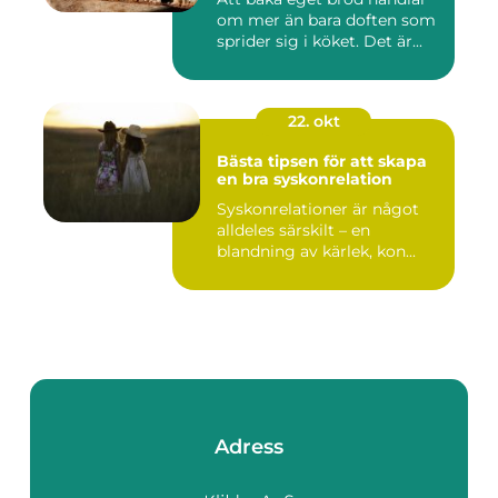
om mer än bara doften som
sprider sig i köket. Det är...
22. okt
Bästa tipsen för att skapa
en bra syskonrelation
Syskonrelationer är något
alldeles särskilt – en
blandning av kärlek, kon...
Adress