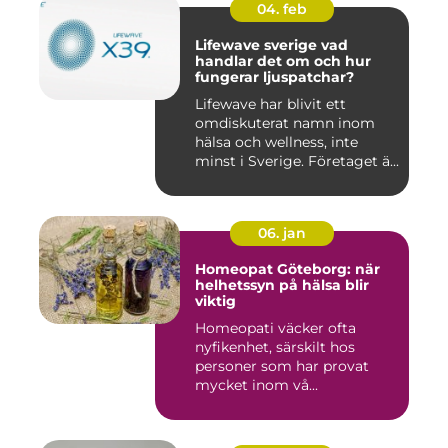
04. feb
Lifewave sverige vad
handlar det om och hur
fungerar ljuspatchar?
Lifewave har blivit ett
omdiskuterat namn inom
hälsa och wellness, inte
minst i Sverige. Företaget ä...
06. jan
Homeopat Göteborg: när
helhetssyn på hälsa blir
viktig
Homeopati väcker ofta
nyfikenhet, särskilt hos
personer som har provat
mycket inom vå...