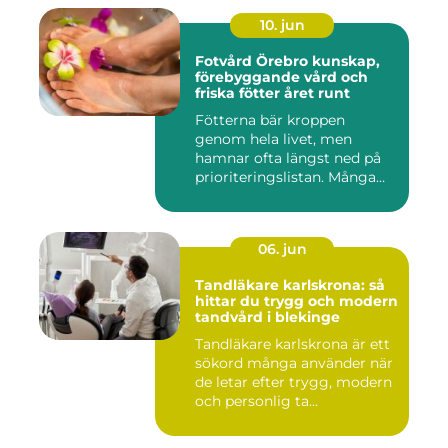
10. jun
Fotvård Örebro kunskap,
förebyggande vård och
friska fötter året runt
Fötterna bär kroppen
genom hela livet, men
hamnar ofta längst ned på
prioriteringslistan. Många
söke...
06. jun
Tandläkare karlskrona: så
hittar du trygg och modern
tandvård i blekinge
Tandläkare karlskrona är ett
sökord många använder när
de letar efter trygg, modern
och personlig ta...