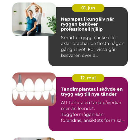
01. jun
Naprapat i kungälv när
ryggen behöver
professionell hjälp
Smärta i rygg, nacke eller
axlar drabbar de flesta någon
gång i livet. För vissa går
besvären över a...
12. maj
Tandimplantat i skövde en
trygg väg till nya tänder
Att förlora en tand påverkar
mer än leendet.
Tuggförmågan kan
förändras, ansiktets form kan
skifta o...