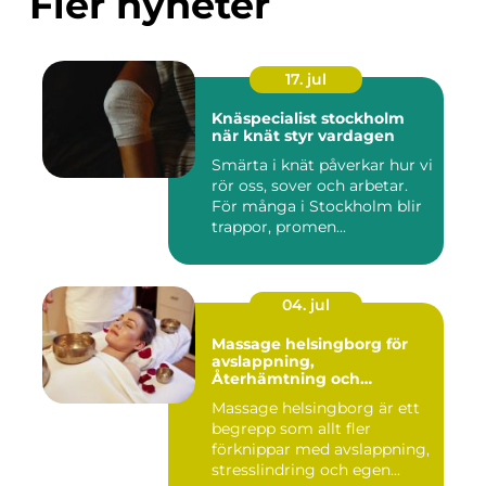
Fler nyheter
17. jul
Knäspecialist stockholm
när knät styr vardagen
Smärta i knät påverkar hur vi
rör oss, sover och arbetar.
För många i Stockholm blir
trappor, promen...
04. jul
Massage helsingborg för
avslappning,
Återhämtning och
välmående
Massage helsingborg är ett
begrepp som allt fler
förknippar med avslappning,
stresslindring och egen...