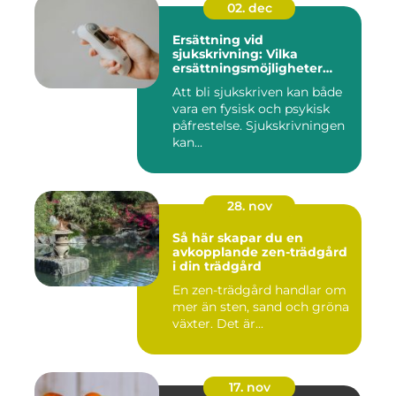
02. dec
Ersättning vid
sjukskrivning: Vilka
ersättningsmöjligheter
finns det?
Att bli sjukskriven kan både
vara en fysisk och psykisk
påfrestelse. Sjukskrivningen
kan...
28. nov
Så här skapar du en
avkopplande zen-trädgård
i din trädgård
En zen-trädgård handlar om
mer än sten, sand och gröna
växter. Det är...
17. nov