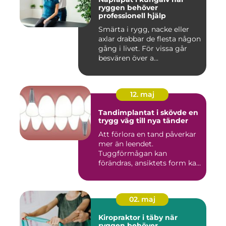
ryggen behöver
professionell hjälp
Smärta i rygg, nacke eller
axlar drabbar de flesta någon
gång i livet. För vissa går
besvären över a...
12. maj
Tandimplantat i skövde en
trygg väg till nya tänder
Att förlora en tand påverkar
mer än leendet.
Tuggförmågan kan
förändras, ansiktets form kan
skifta o...
02. maj
Kiropraktor i täby när
ryggen behöver