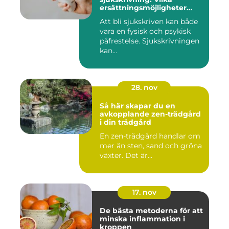
ersättningsmöjligheter
finns det?
Att bli sjukskriven kan både
vara en fysisk och psykisk
påfrestelse. Sjukskrivningen
kan...
28. nov
Så här skapar du en
avkopplande zen-trädgård
i din trädgård
En zen-trädgård handlar om
mer än sten, sand och gröna
växter. Det är...
17. nov
De bästa metoderna för att
minska inflammation i
kroppen