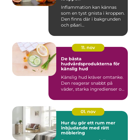
Inflammation kan kännas
som en tyst gnista i kroppen.
Den finns där i bakgrunden
och p&ari...
11. nov
De bästa
hudvårdsprodukterna för
känslig hud
Känslig hud kräver omtanke.
Den reagerar snabbt på
väder, starka ingredienser o...
01. nov
Hur du gör ett rum mer
inbjudande med rätt
möblering