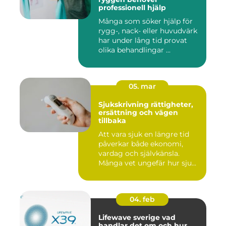
professionell hjälp
Många som söker hjälp för
rygg-, nack- eller huvudvärk
har under lång tid provat
olika behandlingar ...
05. mar
Sjukskrivning rättigheter,
ersättning och vägen
tillbaka
Att vara sjuk en längre tid
påverkar både ekonomi,
vardag och självkänsla.
Många vet ungefär hur sju...
04. feb
Lifewave sverige vad
handlar det om och hur