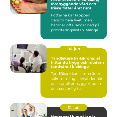
förebyggande vård och
friska fötter året runt
Fötterna bär kroppen
genom hela livet, men
hamnar ofta längst ned på
prioriteringslistan. Många
söke...
06. jun
Tandläkare karlskrona: så
hittar du trygg och modern
tandvård i blekinge
Tandläkare karlskrona är ett
sökord många använder när
de letar efter trygg, modern
och personlig ta...
01. jun
Naprapat i kungälv när