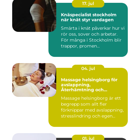
17. jul
Knäspecialist stockholm
när knät styr vardagen
Smärta i knät påverkar hur vi
rör oss, sover och arbetar.
För många i Stockholm blir
trappor, promen...
04. jul
Massage helsingborg för
avslappning,
Återhämtning och
välmående
Massage helsingborg är ett
begrepp som allt fler
förknippar med avslappning,
stresslindring och egen...
01. jul