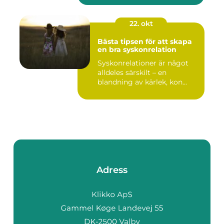
22. okt
Bästa tipsen för att skapa
en bra syskonrelation
Syskonrelationer är något
alldeles särskilt – en
blandning av kärlek, kon...
Adress