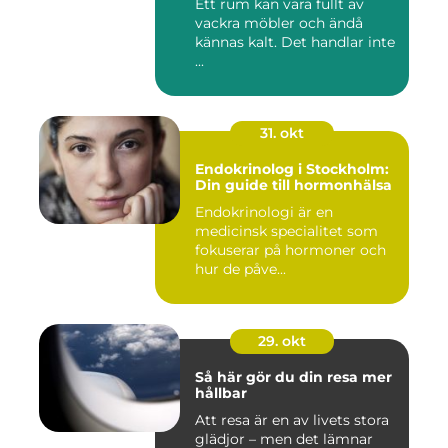
Ett rum kan vara fullt av
vackra möbler och ändå
kännas kalt. Det handlar inte
...
31. okt
Endokrinolog i Stockholm:
Din guide till hormonhälsa
Endokrinologi är en
medicinsk specialitet som
fokuserar på hormoner och
hur de påve...
29. okt
Så här gör du din resa mer
hållbar
Att resa är en av livets stora
glädjor – men det lämnar