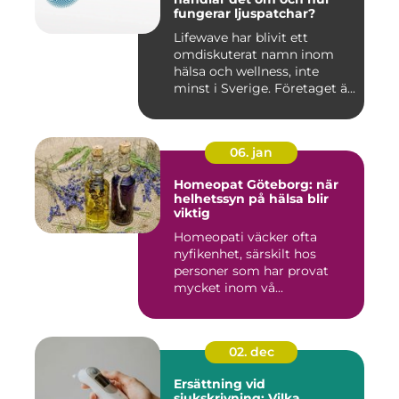
fungerar ljuspatchar?
Lifewave har blivit ett
omdiskuterat namn inom
hälsa och wellness, inte
minst i Sverige. Företaget ä...
06. jan
Homeopat Göteborg: när
helhetssyn på hälsa blir
viktig
Homeopati väcker ofta
nyfikenhet, särskilt hos
personer som har provat
mycket inom vå...
02. dec
Ersättning vid
sjukskrivning: Vilka